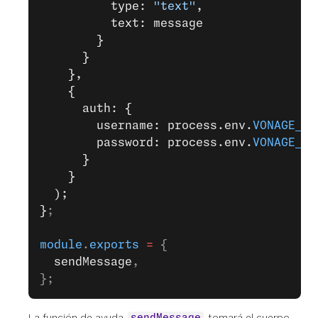
          type: 
"text"
,
          text: message
        }
      }
    },
    {
      auth: {
        username: process.env.
VONAGE_AP
        password: process.env.
VONAGE_AP
      }
    }
  );
}
;
module
.
exports
 =
 {
  sendMessage
,
};
La función de ayuda
tomará el cuerpo
sendMessage