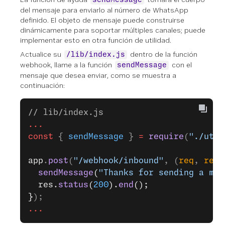
del mensaje para enviarlo al número de WhatsApp
definido. El objeto de mensaje puede construirse
dinámicamente para soportar múltiples canales; puede
implementar esto en otra función de utilidad.
Actualice su
dentro de la función
/lib/index.js
webhook, llame a la función
con el
sendMessage
mensaje que desea enviar, como se muestra a
continuación:
// lib/index.js
...
const
 { 
sendMessage
 } 
=
 require
(
"./util
app
.
post
(
"/webhook/inbound"
, (
req
, 
res
)
  sendMessage
(
"Thanks for sending a mes
  res.
status
(
200
).
end
();
}
);
...