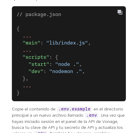
// package.json
{
  ...
  "main"
: 
"lib/index.js"
,
  ...
  "scripts"
: {
    "start"
: 
"node ."
,
    "dev"
: 
"nodemon ."
,
  },
  ...
}
Copie el contenido de
en el directorio
.env.example
principal a un nuevo archivo llamado
. Una vez que
.env
hayas iniciado sesión en el panel de la API de Vonage,
busca tu clave de API y tu secreto de API y actualiza los