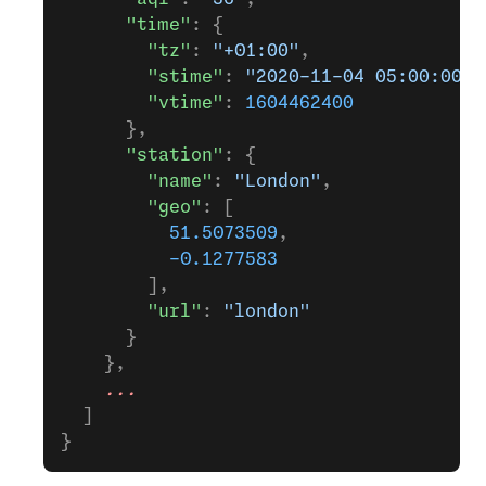
      "time"
: {
        "tz"
: 
"+01:00"
,
        "stime"
: 
"2020-11-04 05:00:00"
,
        "vtime"
: 
1604462400
      },
      "station"
: {
        "name"
: 
"London"
,
        "geo"
: [
          51.5073509
,
          -0.1277583
        ],
        "url"
: 
"london"
      }
    },
    ...
  ]
}