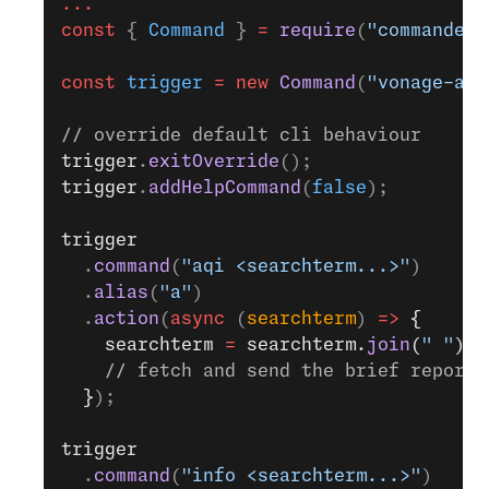
...
const
 { 
Command
 } 
=
 require
(
"commander"
const
 trigger
 =
 new
 Command
(
"vonage-aqi
// override default cli behaviour
trigger
.
exitOverride
();
trigger
.
addHelpCommand
(
false
);
trigger
  .
command
(
"aqi <searchterm...>"
)
  .
alias
(
"a"
)
  .
action
(
async
 (
searchterm
) 
=>
 {
    searchterm 
=
 searchterm.
join
(
" "
);
    // fetch and send the brief report
  }
);
trigger
  .
command
(
"info <searchterm...>"
)