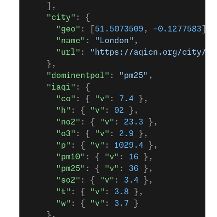
    ],
    "city"
: {
      "geo"
: [
51.5073509
, 
-0.1277583
],
      "name"
: 
"London"
,
      "url"
: 
"https://aqicn.org/city/lo
    },
    "dominentpol"
: 
"pm25"
,
    "iaqi"
: {
      "co"
: { 
"v"
: 
7.4
 },
      "h"
: { 
"v"
: 
92
 },
      "no2"
: { 
"v"
: 
23.3
 },
      "o3"
: { 
"v"
: 
2.9
 },
      "p"
: { 
"v"
: 
1029.4
 },
      "pm10"
: { 
"v"
: 
16
 },
      "pm25"
: { 
"v"
: 
36
 },
      "so2"
: { 
"v"
: 
3.4
 },
      "t"
: { 
"v"
: 
3.8
 },
      "w"
: { 
"v"
: 
3.7
 }
    },