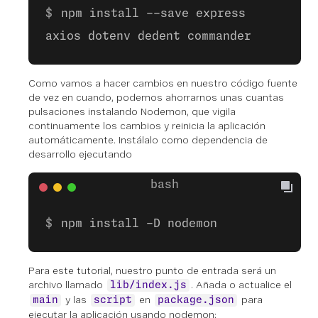
npm install --save express
axios dotenv dedent commander
Como vamos a hacer cambios en nuestro código fuente
de vez en cuando, podemos ahorrarnos unas cuantas
pulsaciones instalando Nodemon, que vigila
continuamente los cambios y reinicia la aplicación
automáticamente. Instálalo como dependencia de
desarrollo ejecutando
npm install -D nodemon
Para este tutorial, nuestro punto de entrada será un
archivo llamado
. Añada o actualice el
lib/index.js
y las
en
para
main
script
package.json
ejecutar la aplicación usando nodemon: