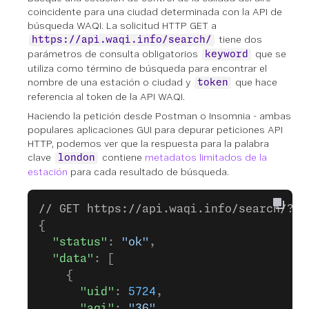
coincidente para una ciudad determinada con la API de
búsqueda WAQI. La solicitud HTTP GET a
tiene dos
https://api.waqi.info/search/
parámetros de consulta obligatorios
que se
keyword
utiliza como término de búsqueda para encontrar el
nombre de una estación o ciudad y
que hace
token
referencia al token de la API WAQI.
Haciendo la petición desde Postman o Insomnia - ambas
populares aplicaciones GUI para depurar peticiones API
HTTP, podemos ver que la respuesta para la palabra
clave
contiene
metadatos limitados de la
london
estación
para cada resultado de búsqueda.
// GET https://api.waqi.info/search/?to
{
  "status"
: 
"ok"
,
  "data"
: [
    {
      "uid"
: 
5724
,
      "aqi"
: 
"36"
,