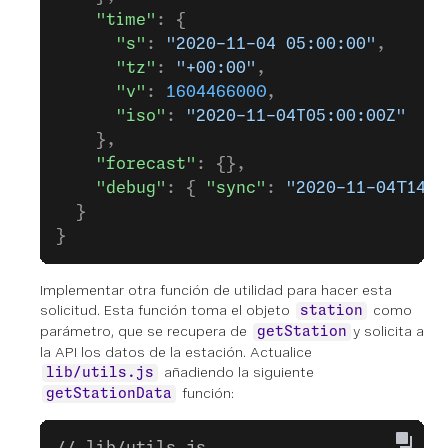
    "time"
: {
      "s"
: 
"2020-11-04 05:00:00"
,
      "tz"
: 
"+00:00"
,
      "v"
: 
1604466000
,
      "iso"
: 
"2020-11-04T05:00:00Z"
    },
    "forecast"
: {},
    "debug"
: { 
"sync"
: 
"2020-11-04T14:4
  }
}
Implementar otra función de utilidad para hacer esta
solicitud. Esta función toma el objeto
como
station
parámetro, que se recupera de
y solicita a
getStation
la API los datos de la estación. Actualice
añadiendo la siguiente
lib/utils.js
función:
getStationData
// lib/utils.js