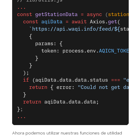
...
const
 getStationData
 =
 async
 (
station
) 
  const
 aqiData
 =
 await
 Axios.
get
(
    `https://api.waqi.info/feed/${
stati
    {
      params: {
        token: process.env.
AQICN_TOKEN
      }
    }
  );
  if
 (aqiData.data.data.status 
===
 "err
    return
 { error: 
"Could not get data
  }
  return
 aqiData.data.data;
}
;
...
Ahora podemos utilizar nuestras funciones de utilidad