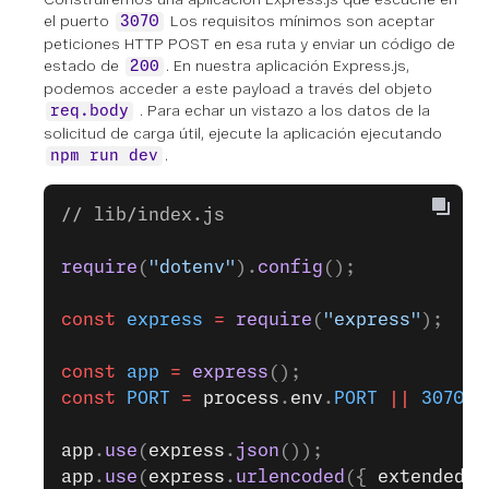
el puerto
Los requisitos mínimos son aceptar
3070
peticiones HTTP POST en esa ruta y enviar un código de
estado de
. En nuestra aplicación Express.js,
200
podemos acceder a este payload a través del objeto
. Para echar un vistazo a los datos de la
req.body
solicitud de carga útil, ejecute la aplicación ejecutando
.
npm run dev
// lib/index.js
require
(
"dotenv"
).
config
();
const
 express
 =
 require
(
"express"
);
const
 app
 =
 express
();
const
 PORT
 =
 process
.
env
.
PORT
 ||
 3070
;
app
.
use
(
express
.
json
());
app
.
use
(
express
.
urlencoded
({ 
extended: 