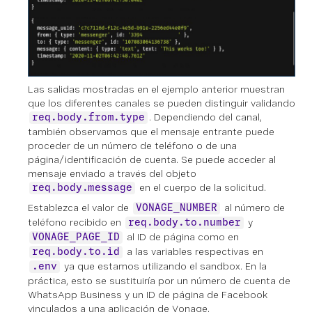
Las salidas mostradas en el ejemplo anterior muestran
que los diferentes canales se pueden distinguir validando
. Dependiendo del canal,
req.body.from.type
también observamos que el mensaje entrante puede
proceder de un número de teléfono o de una
página/identificación de cuenta. Se puede acceder al
mensaje enviado a través del objeto
en el cuerpo de la solicitud.
req.body.message
Establezca el valor de
al número de
VONAGE_NUMBER
teléfono recibido en
y
req.body.to.number
al ID de página como en
VONAGE_PAGE_ID
a las variables respectivas en
req.body.to.id
ya que estamos utilizando el sandbox. En la
.env
práctica, esto se sustituiría por un número de cuenta de
WhatsApp Business y un ID de página de Facebook
vinculados a una aplicación de Vonage.