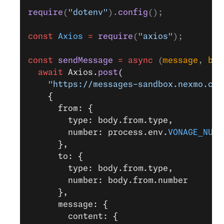
require
(
"dotenv"
).
config
();
const
 Axios
 =
 require
(
"axios"
);
const
 sendMessage
 =
 async
 (
message
, 
bod
  await
 Axios.
post
(
    "https://messages-sandbox.nexmo.com
    {
      from: {
        type: body.from.type,
        number: process.env.
VONAGE_NUMB
      },
      to: {
        type: body.from.type,
        number: body.from.number
      },
      message: {
        content: {