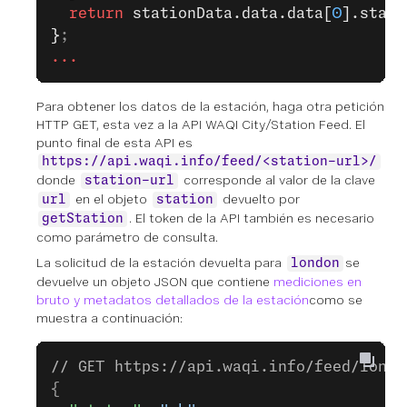
  return
 stationData.data.data[
0
].stati
}
;
...
Para obtener los datos de la estación, haga otra petición
HTTP GET, esta vez a la API WAQI City/Station Feed. El
punto final de esta API es
https://api.waqi.info/feed/<station-url>/
donde
corresponde al valor de la clave
station-url
en el objeto
devuelto por
url
station
. El token de la API también es necesario
getStation
como parámetro de consulta.
La solicitud de la estación devuelta para
se
london
devuelve un objeto JSON que contiene
mediciones en
bruto y metadatos detallados de la estación
como se
muestra a continuación:
// GET https://api.waqi.info/feed/londo
{