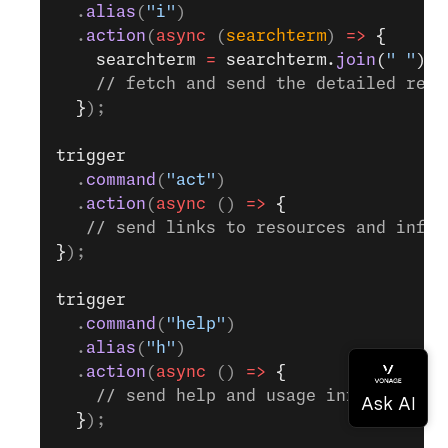
  .
alias
(
"i"
)
  .
action
(
async
 (
searchterm
) 
=>
 {
    searchterm 
=
 searchterm.
join
(
" "
);
    // fetch and send the detailed repo
  }
);
trigger
  .
command
(
"act"
)
  .
action
(
async
 () 
=>
 {
   // send links to resources and infor
}
);
trigger
  .
command
(
"help"
)
  .
alias
(
"h"
)
  .
action
(
async
 () 
=>
 {
    // send help and usage information
  }
);