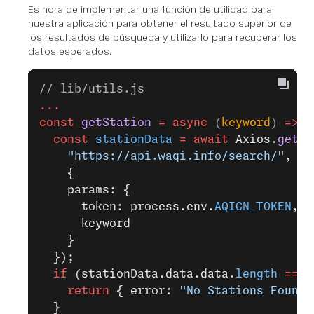
Es hora de implementar una función de utilidad para
nuestra aplicación para obtener el resultado superior de
los resultados de búsqueda y utilizarlo para recuperar los
datos esperados.
// lib/utils.js
...
const
 getStation
 =
 async
 (
keyword
) 
=>
 {
  const
 stationData
 =
 await
 Axios.
get
(
    "https://api.waqi.info/search/"
,
    {
    params: {
      token: process.env.
AQICN_TOKEN
,
      keyword
    }
  });
  if
 (stationData.data.data.
length
 ===
 
    return
 { error: 
"No Stations Found.
  }