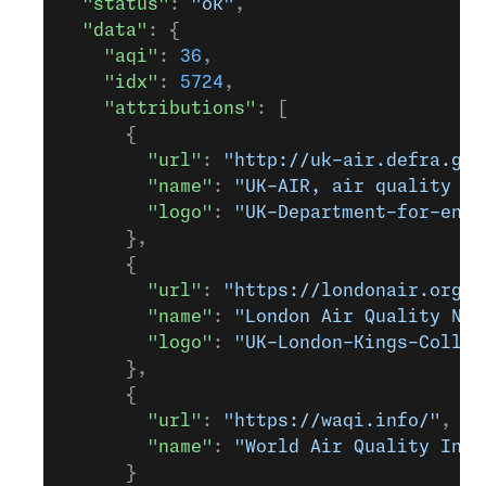
  "status"
: 
"ok"
,
  "data"
: {
    "aqi"
: 
36
,
    "idx"
: 
5724
,
    "attributions"
: [
      {
        "url"
: 
"http://uk-air.defra.gov
        "name"
: 
"UK-AIR, air quality in
        "logo"
: 
"UK-Department-for-envi
      },
      {
        "url"
: 
"https://londonair.org.u
        "name"
: 
"London Air Quality Net
        "logo"
: 
"UK-London-Kings-Colleg
      },
      {
        "url"
: 
"https://waqi.info/"
,
        "name"
: 
"World Air Quality Inde
      }