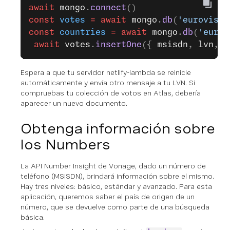
await
 mongo
.
connect
()
const
 votes
 =
 await
 mongo
.
db
(
'eurovisio
const
 countries
 =
 await
 mongo
.
db
(
'eurov
 await
 votes
.
insertOne
({ 
msisdn
, 
lvn
, 
v
Espera a que tu servidor netlify-lambda se reinicie
automáticamente y envía otro mensaje a tu LVN. Si
compruebas tu colección de votos en Atlas, debería
aparecer un nuevo documento.
Obtenga información sobre
los Numbers
La API Number Insight de Vonage, dado un número de
teléfono (MSISDN), brindará información sobre el mismo.
Hay tres niveles: básico, estándar y avanzado. Para esta
aplicación, queremos saber el país de origen de un
número, que se devuelve como parte de una búsqueda
básica.