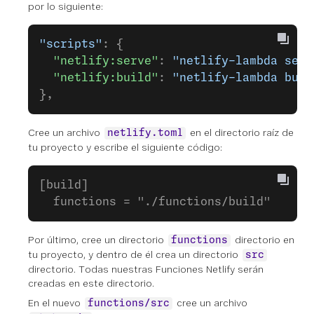
por lo siguiente:
"scripts"
: {
  "netlify:serve"
: 
"netlify-lambda serv
  "netlify:build"
: 
"netlify-lambda buil
},
Cree un archivo
en el directorio raíz de
netlify.toml
tu proyecto y escribe el siguiente código:
[build]
  functions = "./functions/build"
Por último, cree un directorio
directorio en
functions
tu proyecto, y dentro de él crea un directorio
src
directorio. Todas nuestras Funciones Netlify serán
creadas en este directorio.
En el nuevo
cree un archivo
functions/src