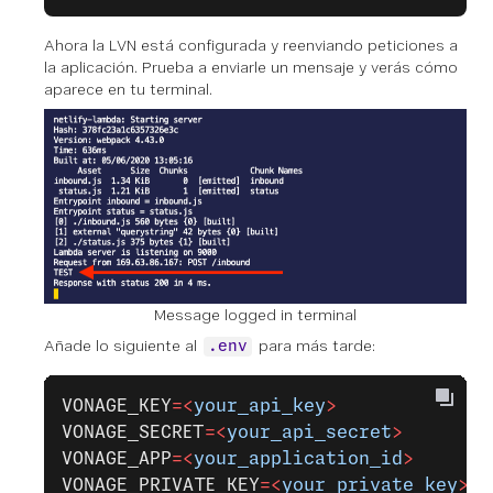
Ahora la LVN está configurada y reenviando peticiones a
la aplicación. Prueba a enviarle un mensaje y verás cómo
aparece en tu terminal.
Message logged in terminal
Añade lo siguiente al
para más tarde:
.env
VONAGE_KEY
=<
your_api_key
>
VONAGE_SECRET
=<
your_api_secret
>
VONAGE_APP
=<
your_application_id
>
VONAGE_PRIVATE_KEY
=<
your_private_key
>