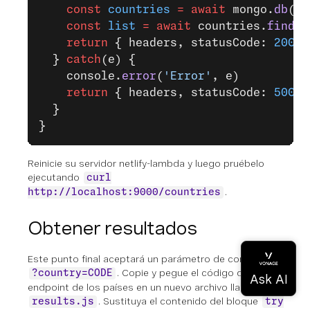
    const
 countries
 =
 await
 mongo.
db
(
'e
    const
 list
 =
 await
 countries.
find
()
    return
 { headers, statusCode: 
200
, 
  } 
catch
(e) {
    console.
error
(
'Error'
, e)
    return
 { headers, statusCode: 
500
, 
  }
}
Reinicie su servidor netlify-lambda y luego pruébelo
ejecutando
curl
.
http://localhost:9000/countries
Obtener resultados
Este punto final aceptará un parámetro de consulta de
. Copie y pegue el código del
?country=CODE
endpoint de los países en un nuevo archivo llamado
. Sustituya el contenido del bloque
results.js
try