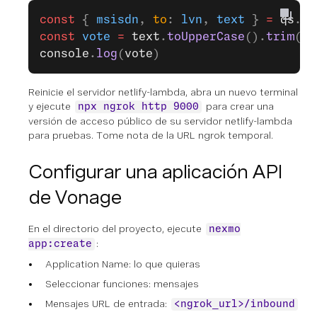
const
 { 
msisdn
, 
to
: 
lvn
, 
text
 } 
=
 qs
.
pa
const
 vote
 =
 text
.
toUpperCase
().
trim
()
console
.
log
(
vote
)
Reinicie el servidor netlify-lambda, abra un nuevo terminal
y ejecute
para crear una
npx ngrok http 9000
versión de acceso público de su servidor netlify-lambda
para pruebas. Tome nota de la URL ngrok temporal.
Configurar una aplicación API
de Vonage
En el directorio del proyecto, ejecute
nexmo
:
app:create
Application Name: lo que quieras
Seleccionar funciones: mensajes
Mensajes URL de entrada:
<ngrok_url>/inbound