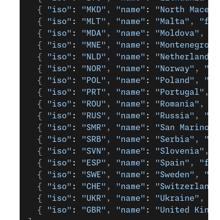
  { 
"iso"
: 
"MKD"
, 
"name"
: 
"North Macedo
  { 
"iso"
: 
"MLT"
, 
"name"
: 
"Malta"
, 
"fin
  { 
"iso"
: 
"MDA"
, 
"name"
: 
"Moldova"
, 
"f
  { 
"iso"
: 
"MNE"
, 
"name"
: 
"Montenegro"
,
  { 
"iso"
: 
"NLD"
, 
"name"
: 
"Netherlands"
  { 
"iso"
: 
"NOR"
, 
"name"
: 
"Norway"
, 
"fi
  { 
"iso"
: 
"POL"
, 
"name"
: 
"Poland"
, 
"fi
  { 
"iso"
: 
"PRT"
, 
"name"
: 
"Portugal"
, 
"
  { 
"iso"
: 
"ROU"
, 
"name"
: 
"Romania"
, 
"f
  { 
"iso"
: 
"RUS"
, 
"name"
: 
"Russia"
, 
"fi
  { 
"iso"
: 
"SMR"
, 
"name"
: 
"San Marino"
,
  { 
"iso"
: 
"SRB"
, 
"name"
: 
"Serbia"
, 
"fi
  { 
"iso"
: 
"SVN"
, 
"name"
: 
"Slovenia"
, 
"
  { 
"iso"
: 
"ESP"
, 
"name"
: 
"Spain"
, 
"fin
  { 
"iso"
: 
"SWE"
, 
"name"
: 
"Sweden"
, 
"fi
  { 
"iso"
: 
"CHE"
, 
"name"
: 
"Switzerland"
  { 
"iso"
: 
"UKR"
, 
"name"
: 
"Ukraine"
, 
"f
  { 
"iso"
: 
"GBR"
, 
"name"
: 
"United Kingd