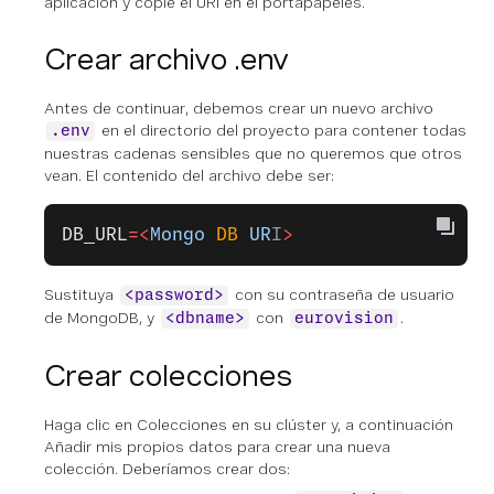
aplicación
y copie el URI en el portapapeles.
Crear archivo .env
Antes de continuar, debemos crear un nuevo archivo
en el directorio del proyecto para contener todas
.env
nuestras cadenas sensibles que no queremos que otros
vean. El contenido del archivo debe ser:
DB_URL
=<
Mongo
 DB
 UR
I
>
Sustituya
con su contraseña de usuario
<password>
de MongoDB, y
con
.
<dbname>
eurovision
Crear colecciones
Haga clic en
Colecciones
en su clúster y, a continuación
Añadir mis propios datos
para crear una nueva
colección. Deberíamos crear dos: