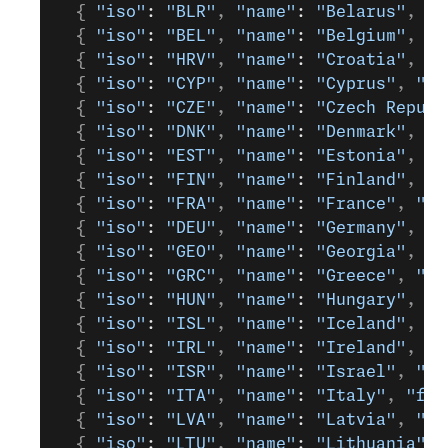
  { 
"iso"
: 
"BLR"
, 
"name"
: 
"Belarus"
, 
"f
  { 
"iso"
: 
"BEL"
, 
"name"
: 
"Belgium"
, 
"f
  { 
"iso"
: 
"HRV"
, 
"name"
: 
"Croatia"
, 
"f
  { 
"iso"
: 
"CYP"
, 
"name"
: 
"Cyprus"
, 
"fi
  { 
"iso"
: 
"CZE"
, 
"name"
: 
"Czech Republ
  { 
"iso"
: 
"DNK"
, 
"name"
: 
"Denmark"
, 
"f
  { 
"iso"
: 
"EST"
, 
"name"
: 
"Estonia"
, 
"f
  { 
"iso"
: 
"FIN"
, 
"name"
: 
"Finland"
, 
"f
  { 
"iso"
: 
"FRA"
, 
"name"
: 
"France"
, 
"fi
  { 
"iso"
: 
"DEU"
, 
"name"
: 
"Germany"
, 
"f
  { 
"iso"
: 
"GEO"
, 
"name"
: 
"Georgia"
, 
"f
  { 
"iso"
: 
"GRC"
, 
"name"
: 
"Greece"
, 
"fi
  { 
"iso"
: 
"HUN"
, 
"name"
: 
"Hungary"
, 
"f
  { 
"iso"
: 
"ISL"
, 
"name"
: 
"Iceland"
, 
"f
  { 
"iso"
: 
"IRL"
, 
"name"
: 
"Ireland"
, 
"f
  { 
"iso"
: 
"ISR"
, 
"name"
: 
"Israel"
, 
"fi
  { 
"iso"
: 
"ITA"
, 
"name"
: 
"Italy"
, 
"fin
  { 
"iso"
: 
"LVA"
, 
"name"
: 
"Latvia"
, 
"fi
  { 
"iso"
: 
"LTU"
, 
"name"
: 
"Lithuania"
, 