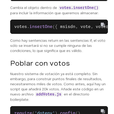
Cambia el objeto dentro de
votes.insertOne()
para incluir la información que queremos almacenar:
votes
.
insertOne
({ 
msisdn
, 
vote
, 
votersC
Como hay sentencias return en las sentencias if, el voto
sólo se insertará si no se cumple ninguna de las
condiciones, lo que significa que es válido.
Poblar con votos
Nuestro sistema de votación ya está completo. Sin
embargo, para construir puntos finales de resultados,
necesitaremos miles de votos. Como antes, aquí hay un
script que añadirá 20k votos. Añade este código en un
nuevo archivo
en el directorio
addVotes.js
boilerplate:
require
(
'dotenv'
).
config
()