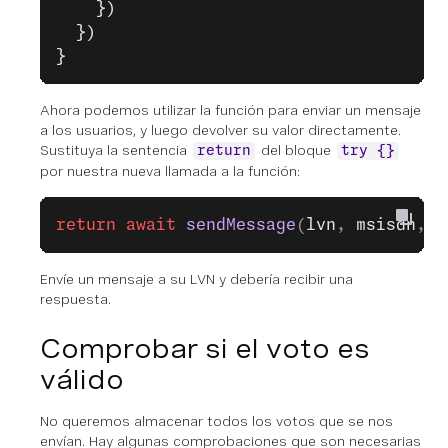
    })
  })
}
Ahora podemos utilizar la función para enviar un mensaje
a los usuarios, y luego devolver su valor directamente.
Sustituya la sentencia
del bloque
return
try {}
por nuestra nueva llamada a la función:
return
 await
 sendMessage
(
lvn
, 
msisdn
, 
'
Envíe un mensaje a su LVN y debería recibir una
respuesta.
Comprobar si el voto es
válido
No queremos almacenar todos los votos que se nos
envían. Hay algunas comprobaciones que son necesarias