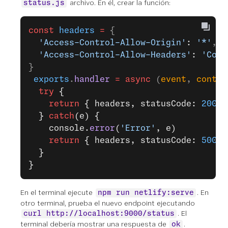
archivo. En él, crear la función:
status.js
const
 headers
 =
 {
  'Access-Control-Allow-Origin'
: 
'*'
,
  'Access-Control-Allow-Headers'
: 
'Cont
}
 exports
.
handler
 =
 async
 (
event
, 
contex
  try
 {
    return
 { headers, statusCode: 
200
, 
  } 
catch
(e) {
    console.
error
(
'Error'
, e)
    return
 { headers, statusCode: 
500
, 
  }
}
En el terminal ejecute
. En
npm run netlify:serve
otro terminal, prueba el nuevo endpoint ejecutando
. El
curl http://localhost:9000/status
terminal debería mostrar una respuesta de
.
ok