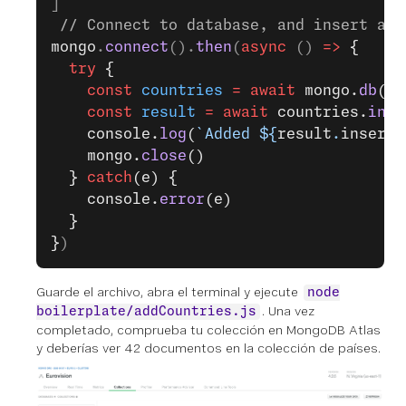
]
 // Connect to database, and insert all
mongo
.
connect
().
then
(
async
 () 
=>
 {
  try
 {
    const
 countries
 =
 await
 mongo.
db
(
'e
    const
 result
 =
 await
 countries.
inse
    console.
log
(
`Added ${
result
.
inserte
    mongo.
close
()
  } 
catch
(e) {
    console.
error
(e)
  }
}
)
Guarde el archivo, abra el terminal y ejecute
node
. Una vez
boilerplate/addCountries.js
completado, comprueba tu colección en MongoDB Atlas
y deberías ver 42 documentos en la colección de países.