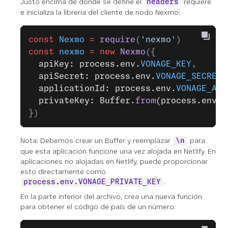
Justo encima de donde se define el
requiere
headers
e inicializa la librería del cliente de nodo Nexmo:
const
 Nexmo
 =
 require
(
'nexmo'
)
const
 nexmo
 =
 new
 Nexmo
({
  apiKey: process.env.
VONAGE_KEY
,
  apiSecret: process.env.
VONAGE_SECRET
,
  applicationId: process.env.
VONAGE_APP
  privateKey: Buffer.
from
(process.env.
V
})
Nota: Debemos crear un Buffer y reemplazar
para
\n
que esta aplicación funcione una vez alojada en Netlify. En
aplicaciones no alojadas en Netlify, puede proporcionar
esto directamente como
.
process.env.VONAGE_PRIVATE_KEY
En la parte inferior del archivo, crea una nueva función
para obtener el código de país de un número: