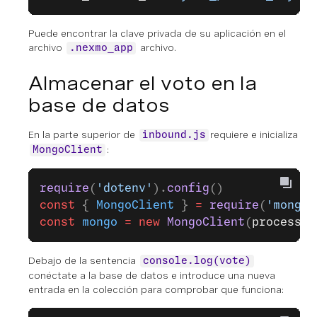
Puede encontrar la clave privada de su aplicación en el
archivo
archivo.
.nexmo_app
Almacenar el voto en la
base de datos
En la parte superior de
requiere e inicializa
inbound.js
:
MongoClient
require
(
'dotenv'
).
config
()
const
 { 
MongoClient
 } 
=
 require
(
'mongod
const
 mongo
 =
 new
 MongoClient
(
process
.
e
Debajo de la sentencia
console.log(vote)
conéctate a la base de datos e introduce una nueva
entrada en la colección para comprobar que funciona: