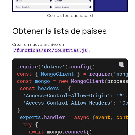
Completed dashboard
Obtener la lista de países
Crear un nuevo archivo en
:
/functions/src/countries.js
require
(
'dotenv'
).
config
()
const
 { 
MongoClient
 } 
=
 require
(
'mongod
const
 mongo
 =
 new
 MongoClient
(
process
.
e
 const
 headers
 =
 {
  'Access-Control-Allow-Origin'
: 
'*'
,
  'Access-Control-Allow-Headers'
: 
'Cont
}
 exports
.
handler
 =
 async
 (
event
, 
contex
  try
 {
    await
 mongo.
connect
()