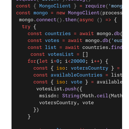
const
 { 
MongoClient
 } 
=
 require
(
'mongod
const
 mongo
 =
 new
 MongoClient
(
process
.
e
 mongo
.
connect
().
then
(
async
 () 
=>
 {
  try
 {
    const
 countries
 =
 await
 mongo.
db
(
'e
    const
 votes
 =
 await
 mongo.
db
(
'eurov
    const
 list
 =
 await
 countries.
find
()
     const
 votesList
 =
 []
    for
(
let
 i
=
0
; i
<
20000
; i
++
) {
      const
 { 
iso
: 
votersCountry
 } 
=
 li
      const
 availableCountries
 =
 list.
f
      const
 { 
iso
: 
vote
 } 
=
 availableCo
       votesList.
push
({
        msisdn: 
String
(Math.
ceil
(Math.
r
        votersCountry, vote
      })
    }