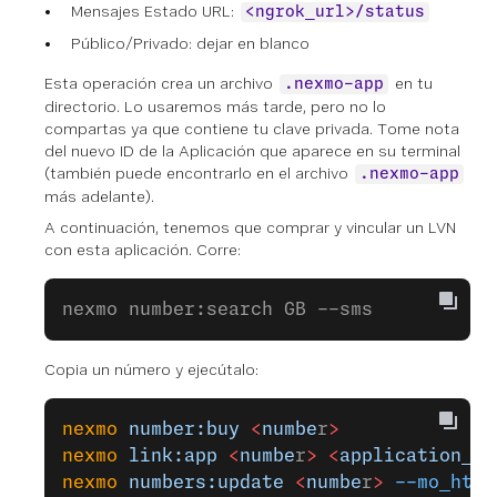
Mensajes Estado URL:
<ngrok_url>/status
Público/Privado: dejar en blanco
Esta operación crea un archivo
en tu
.nexmo-app
directorio. Lo usaremos más tarde, pero no lo
compartas ya que contiene tu clave privada. Tome nota
del nuevo ID de la Aplicación que aparece en su terminal
(también puede encontrarlo en el archivo
.nexmo-app
más adelante).
A continuación, tenemos que comprar y vincular un LVN
con esta aplicación. Corre:
nexmo number:search GB --sms
Copia un número y ejecútalo:
nexmo
 number:buy
 <
numbe
r
>
nexmo
 link:app
 <
numbe
r
>
 <
application_i
d
nexmo
 numbers:update
 <
numbe
r
>
 --mo_http