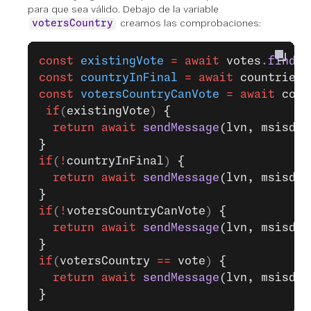
para que sea válido. Debajo de la variable
creamos las comprobaciones:
votersCountry
const
 existingVote
 =
 await
 votes
.
findOn
const
 countryInFinal
 =
 await
 countries
.
const
 votersCountryCanVote
 =
 await
 coun
 if
(
existingVote
) 
{
  return
 await
 sendMessage
(lvn, msisdn,
}
if
(
!
countryInFinal
) 
{
  return
 await
 sendMessage
(lvn, msisdn,
}
if
(
!
votersCountryCanVote
) 
{
  return
 await
 sendMessage
(lvn, msisdn,
}
if
(
votersCountry
 ==
 vote
) 
{
  return
 await
 sendMessage
(lvn, msisdn,
}