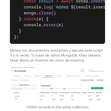
    const
 result
 =
 await
 votes.
insertMa
    console.
log
(
`Added ${
result
.
inserte
    mongo.
close
()
  } 
catch
(e) {
    console.
error
(e)
  }
}
)
Elimine los documentos existentes y ejecute este script
5 o 6 veces. Tu base de datos MongoDB Atlas debería
tener ahora un montón de votos de muestra.
12000 records in the votes collection