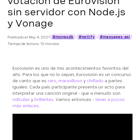
votación de Eurovisión
sin servidor con Node.js
y Vonage
#mongodb
#netlify
#messages-api
Publicado el
May 4, 2021
Tiempo de lectura: 10 minutos
Eurovisión es uno de mis acontecimientos favoritos del
año. Para los que no lo sepan, Eurovisión es un concurso
de canto que es
raro
,
maravilloso
y
chiflado
a partes
iguales. Cada país participante presenta un acto para
interpretar una canción original - que a menudo son
ridículas
y
brillantes
. Vamos entonces -
tener
a
pocos
más
enlaces
.