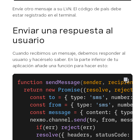
Envíe otro mensaje a su LVN. El código de país debe
estar registrado en el terminal.
Enviar una respuesta al
usuario
Cuando recibimos un mensaje, debemos responder al
usuario y hacérselo saber. En la parte inferior de tu
aplicación añade una función para hacer esto:
function
 sendMessage
(
sender
, 
recipient
,
  return
 new
 Promise
((
resolve
, 
reject
) 
    const
 to
 =
 { type: 
'sms'
, number: r
    const
 from
 =
 { type: 
'sms'
, number:
    const
 message
 =
 { content: { type: 
    nexmo.channel.
send
(to, from, messag
      if
(err) 
reject
(err)
      resolve
({ headers, statusCode: 
20