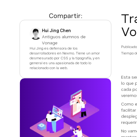
Tr
Compartir:
Vo
Hui Jing Chen
Antiguos alumnos de
Vonage
Publicado
Hui Jing es defensora de los
desarrolladores en Nexmo. Tiene un amor
Tiempo de
desmesurado por CSS y la tipografía, y en
general es una apasionada de todo lo
relacionado con la web.
Esta ser
lo que 
cada po
veremos
Como es
facilit
despleg
requeri
No vamo