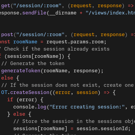
.
get
(
"/session/:room"
, (
request
, 
response
) 
=>
esponse.
sendFile
(__dirname 
+
 "/views/index.ht
.
post
(
"/session/:room"
, (
request
, 
response
) 
=
onst
 roomName
 =
 request.params.room;
/ Check if the session already exists
f
 (sessions[roomName]) {
 // Generate the token
 generateToken
(roomName, response);
 
else
 {
 // If the session does not exist, create one
 OT
.
createSession
((
error
, 
session
) 
=>
 {
   if
 (error) {
     console.
log
(
"Error creating session:"
, e
   } 
else
 {
     // Store the session in the sessions obj
     sessions[roomName] 
=
 session.sessionId;