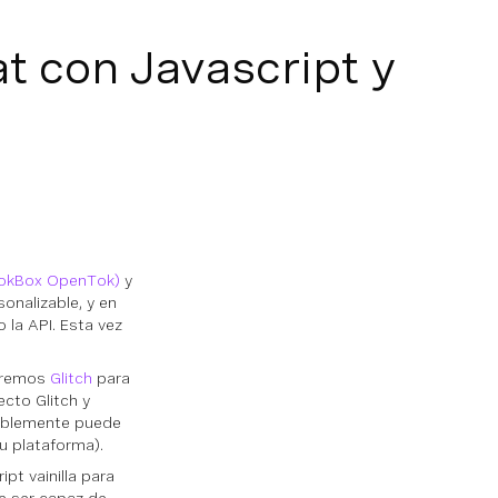
t con Javascript y
TokBox OpenTok)
y
onalizable, y en
la API. Esta vez
zaremos
Glitch
para
ecto Glitch y
bablemente puede
u plataforma).
pt vainilla para