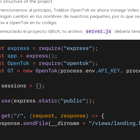
ncionamos al principio, TokBox OpenTok es ahora Vonage Video
ingún cambio en los nombres de nuestros paquetes, por lo que se
cia a OpenTok en tu código.
remezclado el proyecto Glitch, tu archivo
debería tene
server.js
st
 express
 =
 require
(
"express"
);
st
 app
 =
 express
();
st
 OpenTok
 =
 require
(
"opentok"
);
st
 OT
 =
 new
 OpenTok
(
process
.
env
.
API_KEY
, 
proc
 sessions
 =
 {};
.
use
(
express
.
static
(
"public"
));
.
get
(
"/"
, (
request
, 
response
) 
=>
 {
esponse.
sendFile
(__dirname 
+
 "/views/landing.