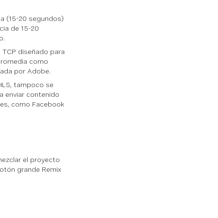
cia (15-20 segundos)
cia de 15-20
o.
n TCP diseñado para
Macromedia como
icada por Adobe.
 HLS, tampoco se
a enviar contenido
ales, como Facebook
zclar el proyecto
l botón grande Remix