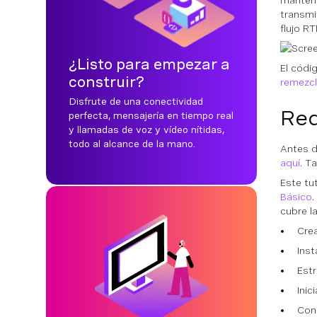
mantene
transmi
flujo R
¿Listo para empezar a
El códi
construir?
remezcl
Disfrute de una conectividad
Req
perfecta, mensajería en tiempo real
y llamadas de voz y vídeo nítidas,
todo al alcance de la mano.
Antes d
aquí
. T
Este tut
Básico
.
cubre l
Cre
Inst
Estr
Inic
Cone