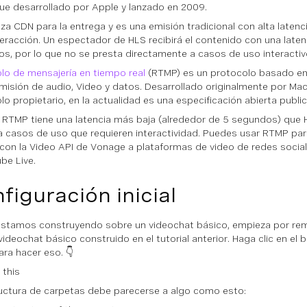
 Fue desarrollado por Apple y lanzado en 2009.
liza CDN para la entrega y es una emisión tradicional con alta laten
nteracción. Un espectador de HLS recibirá el contenido con una laten
s, por lo que no se presta directamente a casos de uso interactiv
lo de mensajería en tiempo real
(RTMP) es un protocolo basado e
smisión de audio, Video y datos. Desarrollado originalmente por 
lo propietario, en la actualidad es una especificación abierta publ
RTMP tiene una latencia más baja (alrededor de 5 segundos) que
a casos de uso que requieren interactividad. Puedes usar RTMP par
con la Video API de Vonage a plataformas de video de redes soci
be Live.
figuración inicial
tamos construyendo sobre un videochat básico, empieza por reme
 videochat básico construido en el tutorial anterior. Haga clic en e
ara hacer eso. 👇
uctura de carpetas debe parecerse a algo como esto: