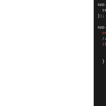
app
  r
}
);
app
  c
  /
  i
   
   
  }
   
   
   
   
   
   
   