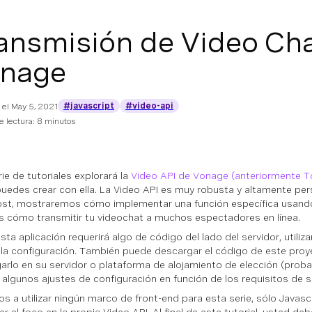
ansmisión de Video Cha
nage
#javascript
#video-api
 el
May 5, 2021
 lectura: 8 minutos
ie de tutoriales explorará la
Video API de Vonage (anteriormente 
puedes crear con ella. La Video API es muy robusta y altamente pers
st, mostraremos cómo implementar una función específica usando 
 cómo transmitir tu videochat a muchos espectadores en línea.
ta aplicación requerirá algo de código del lado del servidor, utili
ar la configuración. También puede descargar el código de este proy
arlo en su servidor o plataforma de alojamiento de elección (pro
r algunos ajustes de configuración en función de los requisitos de s
s a utilizar ningún marco de front-end para esta serie, sólo Javascri