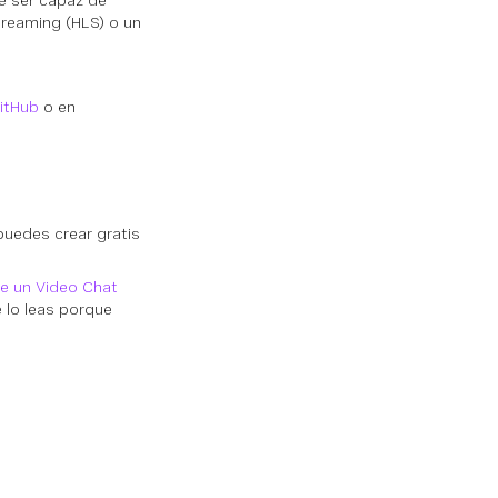
be ser capaz de
streaming (HLS) o un
GitHub
o en
uedes crear gratis
e un Video Chat
e lo leas porque