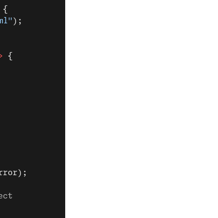
 {
ml"
);
>
 {
rror);
ect