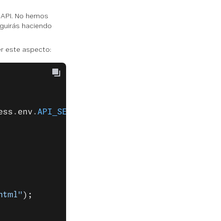
 API. No hemos
guirás haciendo
r este aspecto:
ess
.
env
.
API_SECRET
);
html"
);