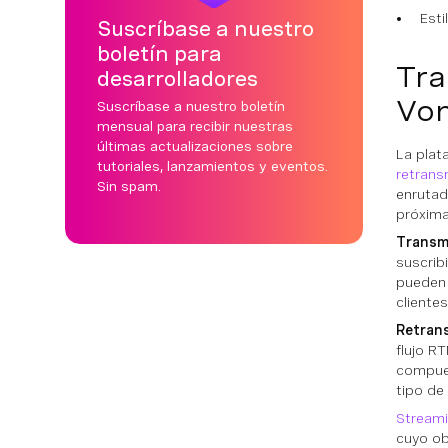
Esti
Suscríbase a nuestro
boletín para
Tra
desarrolladores
Vo
Suscríbase a nuestro boletín
mensual para recibir nuestras
últimas actualizaciones sobre
La plat
tutoriales, lanzamientos y eventos.
retrans
Sin spam.
enrutad
próxima
Transmi
suscrib
pueden 
clientes
Retrans
flujo R
compues
tipo de
Streami
cuyo ob