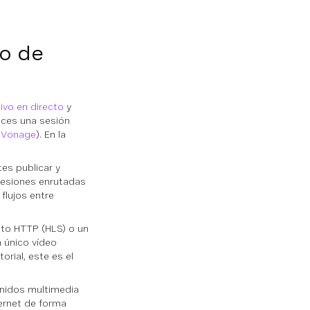
eo de
ivo en directo
y
ices una sesión
e Vonage
). En la
es publicar y
 sesiones enrutadas
flujos entre
cto HTTP (HLS)
o un
 único vídeo
orial, este es el
enidos multimedia
ternet de forma