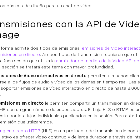
los básicos de diseño para un chat de vídeo
nsmisiones con la API de Vid
nage
aforma admite dos tipos de emisiones,
emisiones de Video interact
misiones en directo
. Ambos tipos de transmisión requieren que util
a (una sesión que utiliza la
enrutador de medios de la Video API d
 sección se tratará este tema con mayor profundidad.
siones de Video interactivas en directo
permiten a muchos client
irse a los flujos de audio y vídeo de los demás en tiempo real. Las
soportar emisiones de vídeo interactivo en directo de hasta 3.000 
.
misiones en directo
le permiten compartir un
transmisión en dire
TMP
con un gran número de espectadores. El flujo HLS o RTMP es un
to por los flujos individuales publicados en la sesión. Para este tut
 emisión que utilizaremos.
ng en directo HTTP
(HLS) es un protocolo de transmisión de cont
jetivo es ofrecer vídeo continuo y de larga duración a través de In