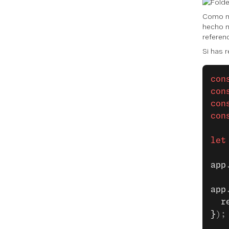
Como me
hecho n
referen
Si has 
con
con
con
con
let
app
app
  r
}
);