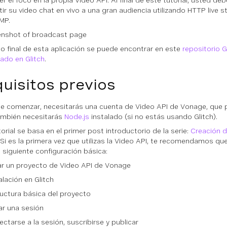
r el foco en la propia Video API. Al final de este tutorial, usted de
tir su video chat en vivo a una gran audiencia utilizando HTTP live 
TMP.
go final de esta aplicación se puede encontrar en este
repositorio 
ado en Glitch
.
uisitos previos
e comenzar, necesitarás una cuenta de Video API de Vonage, que p
ambién necesitarás
Node.js
instalado (si no estás usando Glitch).
orial se basa en el primer post introductorio de la serie:
Creación d
 Si es la primera vez que utilizas la Video API, te recomendamos qu
a siguiente configuración básica:
ar un proyecto de Video API de Vonage
alación en Glitch
uctura básica del proyecto
iar una sesión
ctarse a la sesión, suscribirse y publicar