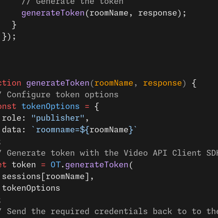
     // Generate the token
     generateToken
(roomName, response);
   }
 });
ction
 generateToken
(
roomName
, 
response
) 
{
/ Configure token options
onst
 tokenOptions
 =
 {
 role: 
"publisher"
,
 data: 
`roomname=${
roomName
}`
;
/ Generate token with the Video API Client SD
et
 token 
=
 OT
.
generateToken
(
 sessions[roomName],
 tokenOptions
;
/ Send the required credentials back to to th