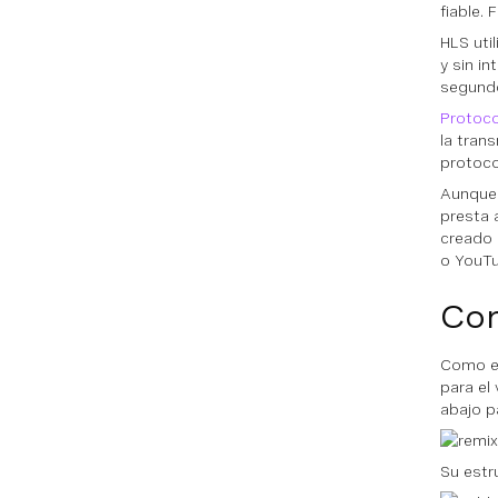
fiable.
HLS uti
y sin i
segundo
Protoco
la tran
protoco
Aunque 
presta 
creado 
o YouTu
Con
Como es
para el
abajo p
Su estr