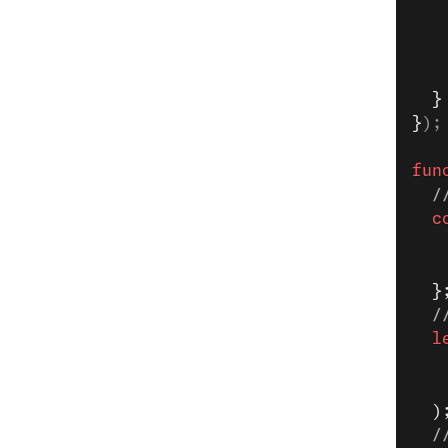
   
   
   
   
  }
}
);
fun
  /
  c
   
   
  }
  /
  l
   
   
  )
  /