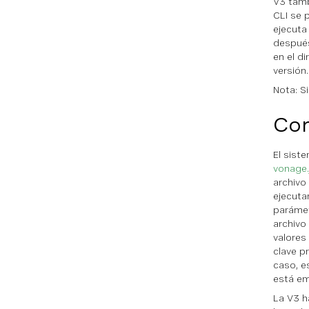
V3 tamb
CLI se 
ejecuta
después
en el di
versión.
Nota: Si
Con
El sist
vonage.
archivo
ejecuta
parámet
archivo
valores
clave p
caso, e
está em
La V3 h