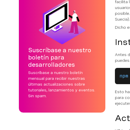
facilit
usuario
posible
Suecia).
Dicho e
Ins
Suscríbase a nuestro
Antes d
boletín para
puedes 
desarrolladores
Suscríbase a nuestro boletín
npm
mensual para recibir nuestras
últimas actualizaciones sobre
tutoriales, lanzamientos y eventos.
Esto h
Sin spam.
para co
ejecute
Act