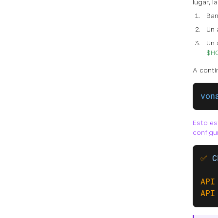
lugar, l
Ban
Un 
Un 
$HO
A conti
von
Esto est
configur
✅
 C
API
API