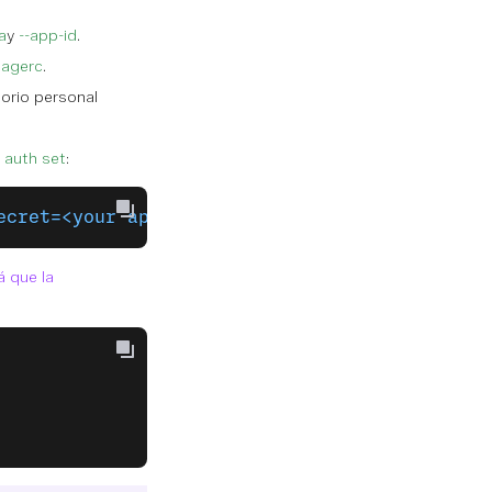
a
y
--app-id
.
nagerc
.
torio personal
 auth set
:
ecret=<your api secret>
á que la