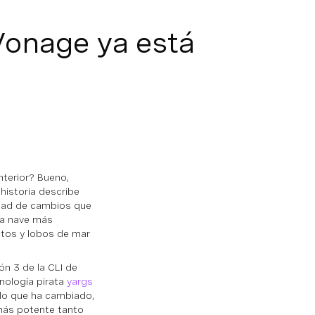
 Vonage ya está
nterior? Bueno,
historia describe
idad de cambios que
na nave más
atos y lobos de mar
ón 3 de la CLI de
nología pirata
yargs
 lo que ha cambiado,
 más potente tanto