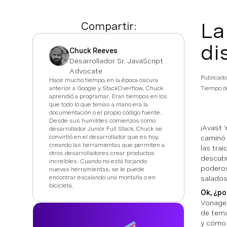
La
Compartir:
di
Chuck Reeves
Desarrollador Sr. JavaScript
Advocate
Publicado
Hace mucho tiempo, en la época oscura
anterior a Google y StackOverflow, Chuck
Tiempo de
aprendió a programar. Eran tiempos en los
que todo lo que tenías a mano era la
documentación o el propio código fuente.
Desde sus humildes comienzos como
¡Avast 
desarrollador Junior Full Stack, Chuck se
convirtió en el desarrollador que es hoy,
caminó 
creando las herramientas que permiten a
las tra
otros desarrolladores crear productos
descubr
increíbles. Cuando no está forjando
poderos
nuevas herramientas, se le puede
encontrar escalando una montaña o en
salados
bicicleta.
Ok, ¿po
Vonage,
de temá
y cómo 