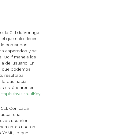
co, la CLI de Vonage
el que sólo tienes
a de comandos
tos esperados y se
. Oclif maneja los
ia del usuario. En
 ya que podemos
o, resultaba
 lo que hacía
los estándares en
n
--api-clave
,
--apiKey
CLI. Con cada
buscar una
nuevos usuarios
unca antes usaron
 YAML, lo que