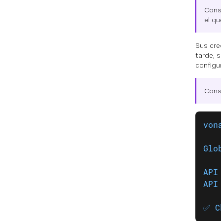
Conse
el q
Sus cre
tarde, 
configu
Cons
von
Glo
API
API
✅ C