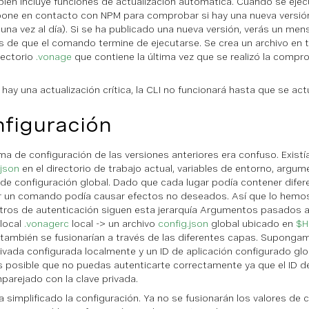
ién incluye funciones de actualización automática. Cuando se eje
pone en contacto con NPM para comprobar si hay una nueva versión
 una vez al día). Si se ha publicado una nueva versión, verás un me
 de que el comando termine de ejecutarse. Se crea un archivo en 
rectorio
.vonage
que contiene la última vez que se realizó la compro
 hay una actualización crítica, la CLI no funcionará hasta que se actu
figuración
ema de configuración de las versiones anteriores era confuso. Existía
json
en el directorio de trabajo actual, variables de entorno, arg
 de configuración global. Dado que cada lugar podía contener difer
r un comando podía causar efectos no deseados. Así que lo hemos
ros de autenticación siguen esta jerarquía Argumentos pasados 
 local
.vonagerc
local -> un archivo
config.json
global ubicado en
$H
 también se fusionarían a través de las diferentes capas. Suponga
rivada configurada localmente y un ID de aplicación configurado gl
s posible que no puedas autenticarte correctamente ya que el ID de
parejado con la clave privada.
a simplificado la configuración. Ya no se fusionarán los valores de 