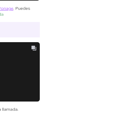
Vonage
. Puedes
da
a llamada.