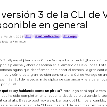
 versión 3 de la CLI de
sponible en general
#cli
#authentication
#devops
 el
March 4, 2025
 lectura: 7 minutos
Ye Scallywags! ¡Una nueva CLI de Vonage ha zarpado! ¿La versión a
por la plancha y ahora descansa en el armario de Davy Jones. Esta 
icioneras aguas que desafiamos para hacer el cambio, la gran cant
imos y cómo esta gran revisión convierte a la CLI de Vonage en u
a: ¡más fácil de navegar, más rápida de comandar y lista para nov
 por igual!
r qué estoy hablando como un pirata?
Porque ya está aquí la versi
 que ha sido completamente reescrita desde cero utilizando la tec
tica pirata. En este post voy a explicar por qué hicimos el cambio,
esta revisión hace que la CLI sea más fácil de usar, más flexible y