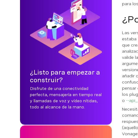
para lo
¿Po
Las ver
estaba 
que cre
analiza
valide 
argumen
version
¿Listo para empezar a
añadir 
construir?
confuso
pensar 
Disfrute de una conectividad
los plu
perfecta, mensajería en tiempo real
o
--api
y llamadas de voz y vídeo nítidas,
todo al alcance de la mano.
Necesit
comando
respues
(aquell
Vonage)