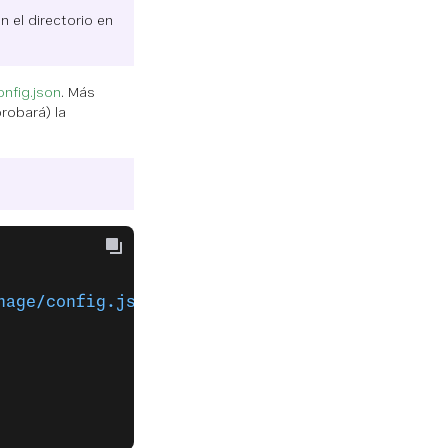
 el directorio en
nfig.json
. Más
robará) la
nage/config.json