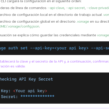
a CLI cargará la configuración en el siguiente orden:
deras de línea de comandos
--api-clave
,
--api-secret
,
--clave-privad
archivo de configuración local en el directorio de trabajo actual
.vo
archivo de configuración global en el directorio
.vonage
en su direc
ME/.vonage/config.json
.
nuación se explica cómo guardar las credenciales mediante
vonage
age auth set --api-key=<your api key> --api-s
ablecerá la clave y el secreto de la API y, a continuación, confirmar
ación es válida:
hecking
 API
 Key
 Secret
 Key:
 <
Your
 api
 ke
y
>
 Secret:
 **************