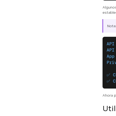
Algunos
estable
Nota
API
API
App
Pri
✅ C
✅ C
Ahora p
Uti