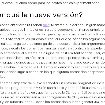
s nuevos usuarios como para los profesionales experimentados.
r qué la nueva versión?
siones anteriores utilizaban
oclif
. Mientras que oclif es un gran mar
golpeando sus limitaciones. Yargs proporciona un marco simple en 
ar una función de controlador que acepte los argumentos de líne
dos. Esto facilita las pruebas al requerir que se pasen los argumen
la salida. Yargs sólo se encarga de una cosa: analizar los argumentos
tos, ejecuta los comandos, analiza la salida y controla la experienc
es anteriores, el sistema de plugins de oclif era tentador de usar,
comandos beta sin afectar a los comandos principales. Sin embarg
, ya que algunos usuarios podían no haber instalado ese comando,
que había un error en la CLI. También demostró ser un reto seguir 
gins, dando lugar a casos en los que algunos comandos aceptaba
_key
.
ábamos empezar de nuevo y adoptar un enfoque pragmático de la 
, nos preguntamos: "¿Quién usará esto y para qué lo usará?". Al 
ta a la parte de "quién", queríamos que la CLI fuera fácil para los 
os que recién comienzan a usar programas de CLI y aquellos que n
 y los superusuarios. Todos los comandos pueden generar JSON o