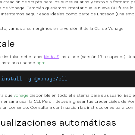
a la creación de scripts para los superusuarios y texto sin formato p
s de Vonage. También queríamos intentar que la nueva CLI fuera lo
. Intentamos seguir esos ideales como parte de Ericsson (una em
sto, vamos a sumergirnos en la versión 3 de la CLI de Vonage.
tale
e instalar, debe tener
NodeJS
instalado (versión 18 o superior). Una
instalarlo usando
npm
:
 install -g @vonage/cli
ará que
vonage
disponible en todo el sistema para su usuario. Eso e
menzar a usar la CLI. Pero... debes ingresar tus credenciales de V
s un comando. Consulta a continuación las instrucciones para config
ualizaciones automáticas