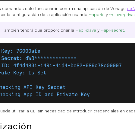
 comandos sólo funcionarán contra una aplicación de Vonage
de 
cer la configuración de la aplicación usando
--app-id
y
--clave-priva
: También tendrá que proporcionar la -
-api-clave
y
--api-secret.
 Key: 76009afe
 Secret: dWB**************
 ID: 4f4d4831-1491-41d4-be82-689c78e09997
vate Key: Is Set
hecking API Key Secret
hecking App ID and Private Key
uede utilizar la CLI sin necesidad de introducir credenciales en cad
lización