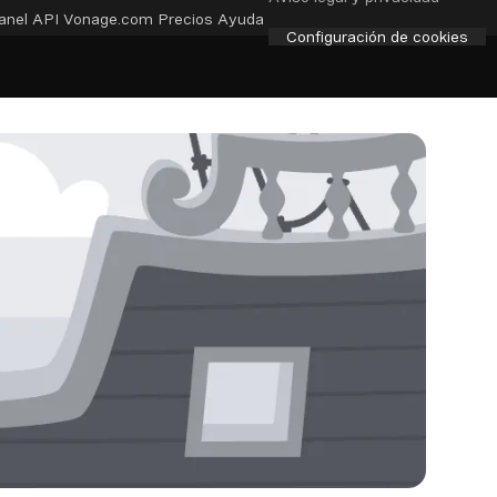
anel API
Vonage.com
Precios
Ayuda
Configuración de cookies