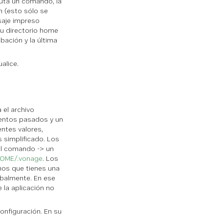
cuta un comando, la
 (esto sólo se
nsaje impreso
tu directorio home
bación y la última
alice.
 el archivo
umentos pasados y un
entes valores,
 simplificado. Los
al comando -> un
OME/.vonage
. Los
mos que tienes una
obalmente. En ese
 la aplicación no
configuración. En su