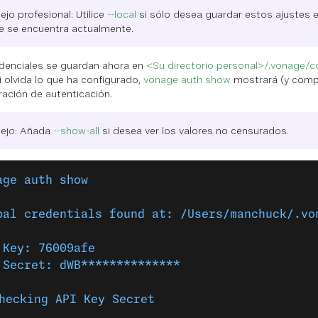
jo profesional: Utilice
--local
si sólo desea guardar estos ajustes en
ue se encuentra actualmente.
denciales se guardan ahora en
<Su directorio personal>/.vonage/co
si olvida lo que ha configurado,
vonage auth show
mostrará (y comp
ración de autenticación.
ejo: Añada
--show-all
si desea ver los valores no censurados.
age auth show
bal credentials found at: /Users/manchuck/.vo
 Key: 76009afe
 Secret: dWB**************
hecking API Key Secret