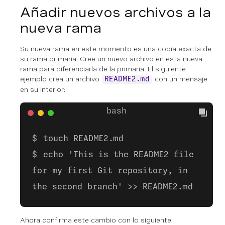
Añadir nuevos archivos a la
nueva rama
Su nueva rama en este momento es una copia exacta de
su rama primaria. Cree un nuevo archivo en esta nueva
rama para diferenciarla de la primaria. El siguiente
ejemplo crea un archivo
con un mensaje
README2.md
en su interior:
touch README2.md
echo 'This is the README2 file
for my first Git repository, in
the second branch' >> README2.md
Ahora confirma este cambio con lo siguiente: