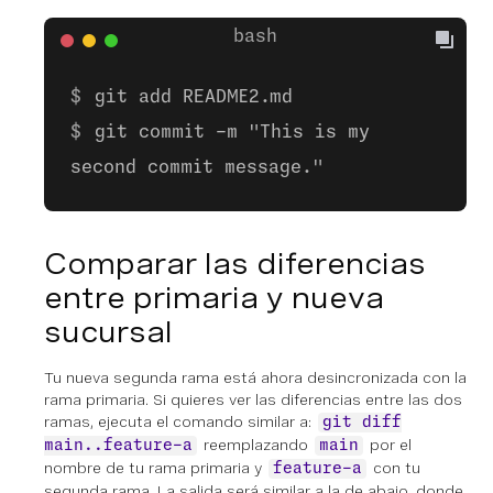
git add README2.md
git commit -m "This is my
second commit message."
Comparar las diferencias
entre primaria y nueva
sucursal
Tu nueva segunda rama está ahora desincronizada con la
rama primaria. Si quieres ver las diferencias entre las dos
ramas, ejecuta el comando similar a:
git diff
reemplazando
por el
main..feature-a
main
nombre de tu rama primaria y
con tu
feature-a
segunda rama. La salida será similar a la de abajo, donde