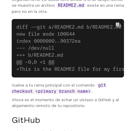
se muestra un archivo
existe en una rama
README2.md
pero no en la otra.
diff --git a/README2.md b/README2.md
new file mode 100644
index 0000000..90372ea
--- /dev/null
+++ b/README2.md
@@ -0,0 +1 @@
+This is the README2 file for my first 
Vuelve a tu rama principal con el comando:
git
.
checkout <primary branch name>
Ahora es el momento de echar un vistazo a GitHub y al
alojamiento remoto de tu repositorio.
GitHub