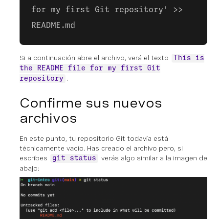
for my first Git repository' >>
README.md
Si a continuación abre el archivo, verá el texto
This is
the README file for my first Git
.
repository
Confirme sus nuevos
archivos
En este punto, tu repositorio Git todavía está
técnicamente vacío. Has creado el archivo pero, si
escribes
verás algo similar a la imagen de
git status
abajo: