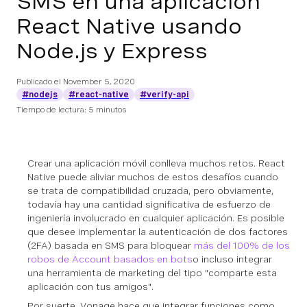
SMS en una aplicación
React Native usando
Node.js y Express
Publicado el
November 5, 2020
#nodejs
#react-native
#verify-api
Tiempo de lectura: 5 minutos
Crear una aplicación móvil conlleva muchos retos. React
Native puede aliviar muchos de estos desafíos cuando
se trata de compatibilidad cruzada, pero obviamente,
todavía hay una cantidad significativa de esfuerzo de
ingeniería involucrado en cualquier aplicación. Es posible
que desee implementar la autenticación de dos factores
(2FA) basada en SMS para bloquear
más del 100% de los
robos de Account basados en bots
o incluso integrar
una herramienta de marketing del tipo "comparte esta
aplicación con tus amigos".
Por suerte, Vonage hace que integrar funciones como