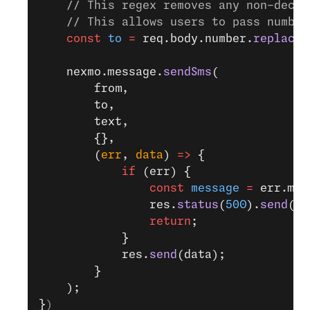
    // This regex removes any non-decim
    // This allows users to pass number
    const
 to
 =
 req.body.number.
replace
(
    nexmo.message.
sendSms
(
        from,
        to,
        text,
        {},
        (
err
, 
data
) 
=>
 {
            if
 (err) {
                const
 message
 =
 err.mes
                res.
status
(
500
).
send
({m
                return
;
            }
            res.
send
(data);
        }
    );
}
)