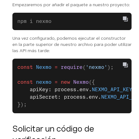
Empezaremos por añadir el paquete a nuestro proyecto:
npm i nexmo
Una vez configurado, podemos ejecutar el constructor
en la parte superior de nuestro archivo para poder utilizar
las API más tarde:
const
 Nexmo
 =
 require
(
'nexmo'
);
const
 nexmo
 =
 new
 Nexmo
({
    apiKey: process.env.
NEXMO_API_KEY
,
    apiSecret: process.env.
NEXMO_API_SE
});
Solicitar un código de