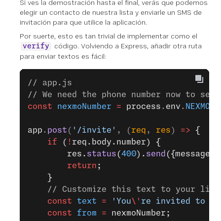
Si ves la demostración hasta el final, verás que podemos
elegir un contacto de nuestra lista y enviarle un SMS de
invitación para que utilice la aplicación.
Por suerte, esto es tan trivial de implementar como el
código. Volviendo a Express, añadir otra ruta
verify
para enviar textos es fácil:
// app.js
// We need the phone number now to send
const
 nexmoNumber
 =
 process
.
env
.
NEXMO_N
app
.
post
(
'/invite'
, (
req
, 
res
) 
=>
 {
    if
 (
!
req.body.number) {
        res.
status
(
400
).
send
({message: 
        return
;
    }
    // Customize this text to your liki
    const
 text
 =
 'You
\'
re invited to us
    const
 from
 =
 nexmoNumber;