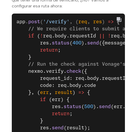
que tener una forma de verificarlo, ¿no? Vamos a
configurar esa ruta ahora:
app
.
post
(
'/verify'
, (
req
, 
res
) 
=>
 {
    // We require clients to submit a r
    if
 (
!
req.body.requestId 
||
 !
req.bod
        res.
status
(
400
).
send
({message: 
        return
;
    }
    // Run the check against Vonage's s
    nexmo.verify.
check
({
        request_id: req.body.requestId,
        code: req.body.code
    }, (
err
, 
result
) 
=>
 {
        if
 (err) {
            res.
status
(
500
).
send
(err.er
            return
;
        }
        res.
send
(result);