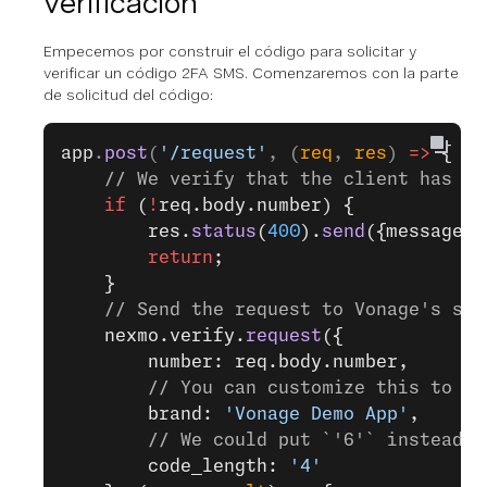
verificación
Empecemos por construir el código para solicitar y
verificar un código 2FA SMS. Comenzaremos con la parte
de solicitud del código:
app
.
post
(
'/request'
, (
req
, 
res
) 
=>
 {
    // We verify that the client has in
    if
 (
!
req.body.number) {
        res.
status
(
400
).
send
({message: 
        return
;
    }
    // Send the request to Vonage's ser
    nexmo.verify.
request
({
        number: req.body.number,
        // You can customize this to sh
        brand: 
'Vonage Demo App'
,
        // We could put `'6'` instead o
        code_length: 
'4'