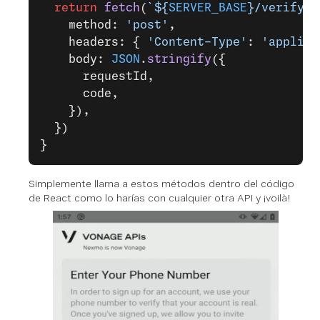
  return
 fetch
(
`${
SERVER_BASE
}/verify`
,
    method: 
'post'
,
    headers: { 
'Content-Type'
: 
'applica
    body: 
JSON
.
stringify
({
      requestId,
      code,
    }),
  })
}
Simplemente llama a estos métodos dentro del código
de React como lo harías con cualquier otra API y ¡voilà!