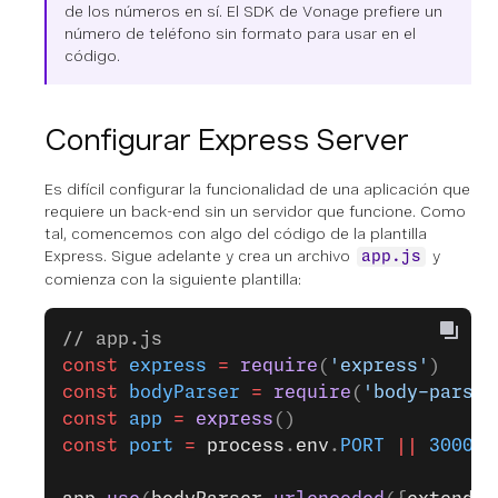
de los números en sí. El SDK de Vonage prefiere un
número de teléfono sin formato para usar en el
código.
Configurar Express Server
Es difícil configurar la funcionalidad de una aplicación que
requiere un back-end sin un servidor que funcione. Como
tal, comencemos con algo del código de la plantilla
Express. Sigue adelante y crea un archivo
y
app.js
comienza con la siguiente plantilla:
// app.js
const
 express
 =
 require
(
'express'
)
const
 bodyParser
 =
 require
(
'body-parser
const
 app
 =
 express
()
const
 port
 =
 process
.
env
.
PORT
 ||
 3000