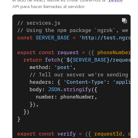
el lado de React Native es trivial. Usaremos la
fetch
API para hacer llamadas al servidor:
// services.js
// Using the npm package `ngrok`, we ca
const
 SERVER_BASE
 =
 'http://test.ngrok.
export
 const
 request
 =
 ({ 
phoneNumber
 }
  return
 fetch
(
`${
SERVER_BASE
}/request`
    method: 
'post'
,
    // Tell our server we're sending JS
    headers: { 
'Content-Type'
: 
'applica
    body: 
JSON
.
stringify
({
      number: phoneNumber,
    }),
  })
}
export
 const
 verify
 =
 ({ 
requestId
, 
cod