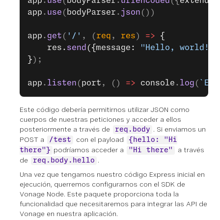
app
.
use
(
bodyParser
.
urlencoded
({
extended
app
.
use
(
bodyParser
.
json
())
app
.
get
(
'/'
, (
req
, 
res
) 
=>
 {
    res.
send
({message: 
"Hello, world!"
}
}
);
app
.
listen
(
port
, () 
=>
 console
.
log
(
`Exa
Este código debería permitirnos utilizar JSON como
cuerpos de nuestras peticiones y acceder a ellos
posteriormente a través de
. Si enviamos un
req.body
POST
a
con el payload
/test
{hello: "Hi
podríamos acceder a
a través
there"}
"Hi there"
de
.
req.body.hello
Una vez que tengamos nuestro código Express inicial en
ejecución, querremos configurarnos con el SDK de
Vonage Node. Este paquete proporciona toda la
funcionalidad que necesitaremos para integrar las API de
Vonage en nuestra aplicación.