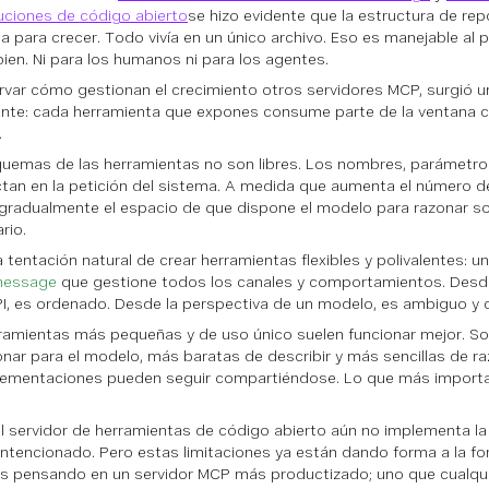
uciones de código abierto
se hizo evidente que la estructura de re
a para crecer. Todo vivía en un único archivo. Eso es manejable al p
bien. Ni para los humanos ni para los agentes.
rvar cómo gestionan el crecimiento otros servidores MCP, surgió u
nte: cada herramienta que expones consume parte de la ventana c
.
uemas de las herramientas no son libres. Los nombres, parámetro
ctan en la petición del sistema. A medida que aumenta el número d
gradualmente el espacio de que dispone el modelo para razonar sob
rio.
la tentación natural de crear herramientas flexibles y polivalentes:
essage
que gestione todos los canales y comportamientos. Desde
PI, es ordenado. Desde la perspectiva de un modelo, es ambiguo y 
ramientas más pequeñas y de uso único suelen funcionar mejor. So
onar para el modelo, más baratas de describir y más sencillas de ra
lementaciones pueden seguir compartiéndose. Lo que más importa 
al servidor de herramientas de código abierto aún no implementa la
intencionado. Pero estas limitaciones ya están dando forma a la f
 pensando en un servidor MCP más productizado; uno que cualqui