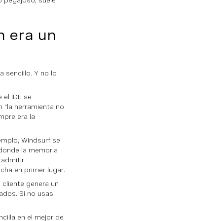
o pegajoso, suele
n era un
 sencillo. Y no lo
 el IDE se
n "la herramienta no
mpre era la
jemplo, Windsurf se
 donde la memoria
 admitir
cha en primer lugar.
cliente genera un
dos. Si no usas
.
cilla en el mejor de