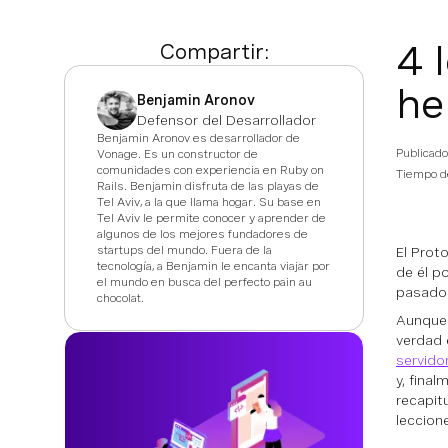
4 
Compartir:
he
Benjamin Aronov
Defensor del Desarrollador
Benjamin Aronov es desarrollador de
Publicado
Vonage. Es un constructor de
comunidades con experiencia en Ruby on
Tiempo de
Rails. Benjamin disfruta de las playas de
Tel Aviv, a la que llama hogar. Su base en
Tel Aviv le permite conocer y aprender de
algunos de los mejores fundadores de
startups del mundo. Fuera de la
El Prot
tecnología, a Benjamin le encanta viajar por
de él p
el mundo en busca del perfecto pain au
pasado 
chocolat.
Aunque 
verdad 
servido
y, fina
recapit
leccione