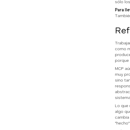
sólo lo
Para lle
También
Ref
Trabaja
como ma
produce
porque s
MCP aún
muy pro
sino ta
respons
abstrac
sistema
Lo que 
algo qu
cambia 
"hecho"