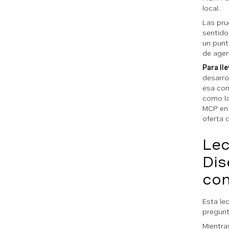
local.
Las pru
sentido
un punt
de agen
Para lle
desarro
esa com
como la
MCP en 
oferta 
Lec
Dis
con
Esta le
pregunt
Mientra