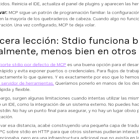
idos. Reinicia el IDE, actualiza el panel de plugins y aparecen las he
var:
MCP sigue un patrón de programación familiar: la configuració
n la mayoría de los quebraderos de cabeza. Cuando algo no funcio
ración. Una vez configurado, MCP te deja volar.
cera lección: Stdio funciona b
almente, menos bien en otros
sporte stdio por defecto de MCP
es una buena opción para el desarro
 rápido y evita exponer puertos o credenciales. Para flujos de traba
actamente lo que quieres. Y es exactamente por eso que lo hemos 
 servidor de herramientas.
Queríamos ponerlo en manos de los des
pida y flexible.
argo, surgen algunas limitaciones cuando intentas utilizar las mi
e un IDE, como la integración de un sistema externo. No puedes hac
stdin. No hay un punto final para asegurar, y no hay un lugar obvio 
cación.
lvar esa distancia, acabé construyendo una pequeña capa de tradu
C sobre stdio en HTTP para que otros sistemas pudieran interactu
ncionaba, pero era una infraestructura adicional que no existía en l