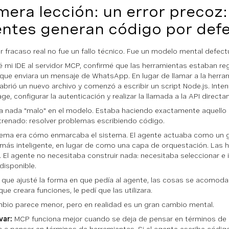
mera lección: un error precoz:
ntes generan código por def
er fracaso real no fue un fallo técnico. Fue un modelo mental defec
 mi IDE al servidor MCP, confirmé que las herramientas estaban reg
que enviara un mensaje de WhatsApp. En lugar de llamar a la herram
abrió un nuevo archivo y comenzó a escribir un script Node.js. Inte
ge, configurar la autenticación y realizar la llamada a la API direct
a nada "malo" en el modelo. Estaba haciendo exactamente aquello 
trenado: resolver problemas escribiendo código.
lema era cómo enmarcaba el sistema. El agente actuaba como un 
más inteligente, en lugar de como una capa de orquestación. Las 
n. El agente no necesitaba construir nada: necesitaba seleccionar e 
disponible.
 que ajusté la forma en que pedía al agente, las cosas se acomodar
que creara funciones, le pedí que las utilizara.
bio parece menor, pero en realidad es un gran cambio mental.
var:
MCP funciona mejor cuando se deja de pensar en términos de s