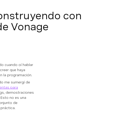
construyendo con
de Vonage
do cuando oí hablar
 creer que haya
n la programación.
ndo me sumergí de
entas para
ogs, demostraciones
. Esto no es una
onjunto de
 práctica.