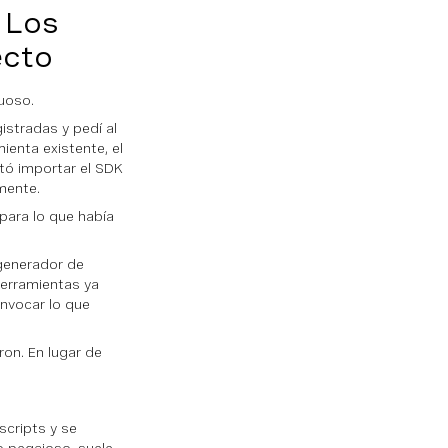
 Los
ecto
tuoso.
istradas y pedí al
ienta existente, el
ntó importar el SDK
amente.
para lo que había
generador de
herramientas ya
invocar lo que
on. En lugar de
cripts y se