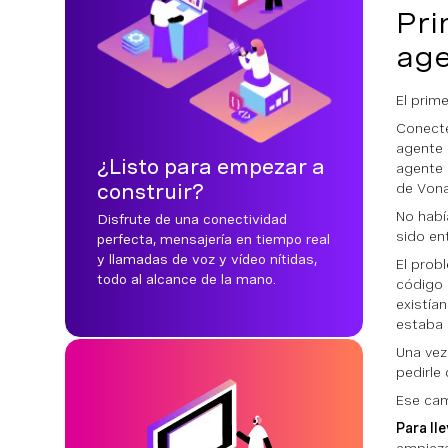
Pri
age
El prim
Conecté
agente 
¿Listo para empezar a
agente 
construir?
de Vona
No habí
Disfrute de una conectividad
sido en
perfecta, mensajería en tiempo real
y llamadas de voz y vídeo nítidas,
El prob
todo al alcance de la mano.
código 
existía
estaba 
Una vez
pedirle 
Ese cam
Para lle