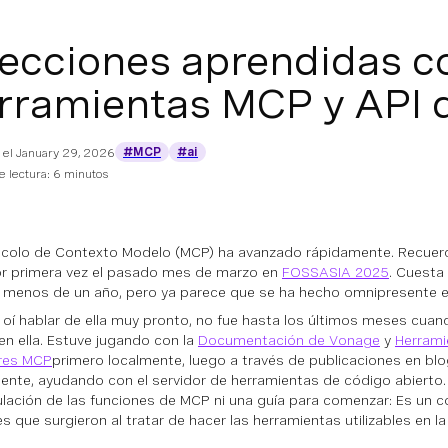
lecciones aprendidas 
rramientas MCP y API 
#MCP
#ai
 el
January 29, 2026
 lectura: 6 minutos
ocolo de Contexto Modelo (MCP) ha avanzado rápidamente. Recuer
or primera vez el pasado mes de marzo en
FOSSASIA 2025
. Cuesta
menos de un año, pero ya parece que se ha hecho omnipresente e
oí hablar de ella muy pronto, no fue hasta los últimos meses cua
en ella. Estuve jugando con la
Documentación de Vonage
y
Herrami
res MCP
primero localmente, luego a través de publicaciones en bl
lmente, ayudando con el servidor de herramientas de código abierto
ulación de las funciones de MCP ni una guía para comenzar: Es un c
s que surgieron al tratar de hacer las herramientas utilizables en la