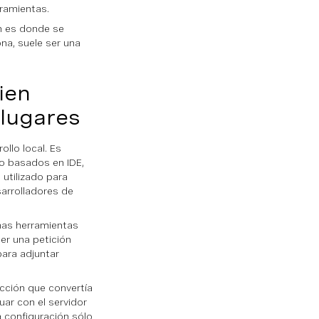
rramientas.
n es donde se
na, suele ser una
ien
 lugares
llo local. Es
jo basados en IDE,
utilizado para
arrolladores de
smas herramientas
er una petición
para adjuntar
cción que convertía
ar con el servidor
a configuración sólo