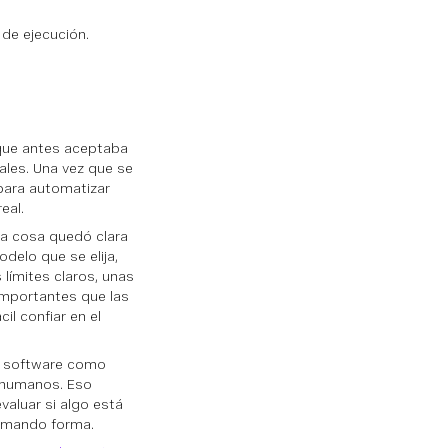
 de ejecución.
 que antes aceptaba
ales. Una vez que se
para automatizar
eal.
a cosa quedó clara
elo que se elija,
límites claros, unas
importantes que las
il confiar en el
l software como
 humanos. Eso
valuar si algo está
tomando forma.