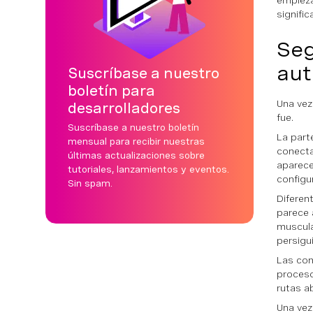
empieza
signifi
Seg
aut
Suscríbase a nuestro
boletín para
Una vez
desarrolladores
fue.
Suscríbase a nuestro boletín
La part
mensual para recibir nuestras
conecta
últimas actualizaciones sobre
aparece
tutoriales, lanzamientos y eventos.
configu
Sin spam.
Diferen
parece 
muscula
persigu
Las con
proceso
rutas a
Una vez