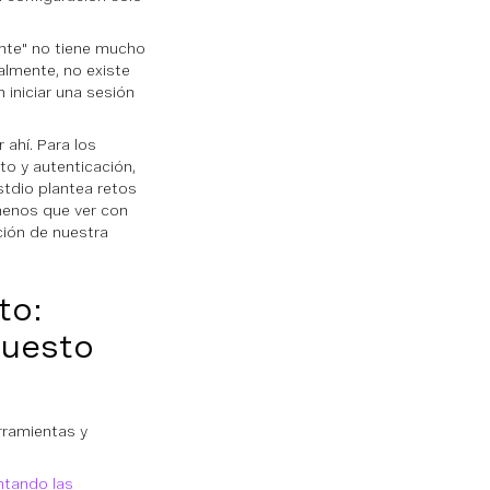
nte" no tiene mucho
almente, no existe
 iniciar una sesión
 ahí. Para los
o y autenticación,
stdio plantea retos
 menos que ver con
ción de nuestra
to:
puesto
rramientas y
tando las