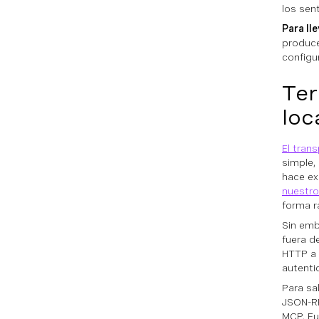
los sent
Para lle
produce
configu
Ter
loc
El tran
simple,
hace ex
nuestro
forma rá
Sin emb
fuera d
HTTP a 
autenti
Para sa
JSON-RP
MCP. Fu