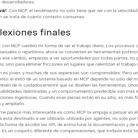
s desarrolladores.
var:
Con MCP, el rendimiento no sólo tiene que ver con la velocidad
 se trata de cuánto contexto consumes.
lexiones finales
r con MCP cambió mi forma de ver el trabajo diario. Los procesos
nuales o repetitivos ahora se convierten en herramientas potenci
 ese cambio, empiezas a ver oportunidades por todas partes; no 
í, sino para eliminar fricciones en lugares que ralentizan el trabajo r
 es joven, y muchas de sus asperezas son comprensibles. Pero un
nto: el éxito de un sistema basado en MCP depende no sólo del mod
mbién de lo cuidadosamente que se diseñen las herramientas. Unos 
abilidades delimitadas y un comportamiento predecible son más 
ciones ingeniosas. Cuando esas piezas están en su sitio, es más fác
 y ampliarlo.
me parece más interesante es cómo MCP te empuja a pensar en e
e está destinado a ser utilizado.
utilizado
por agentes, no sólo por
la forma de escribir las API, de estructurar la documentación y de e
. Es un conjunto diferente de compensaciones, que todavía está 