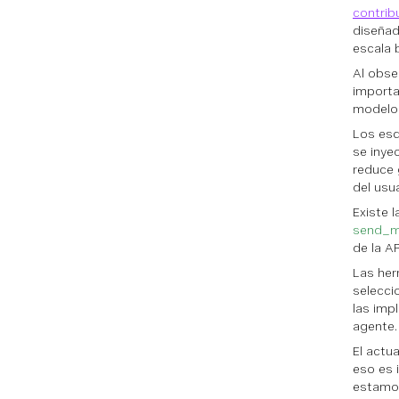
contrib
diseñad
escala 
Al obse
importa
modelo
Los esq
se inye
reduce 
del usua
Existe 
send_m
de la A
Las her
selecci
las imp
agente.
El actu
eso es 
estamos