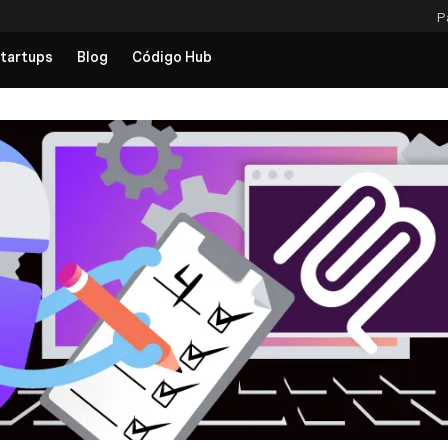
P
tartups
Blog
Código Hub