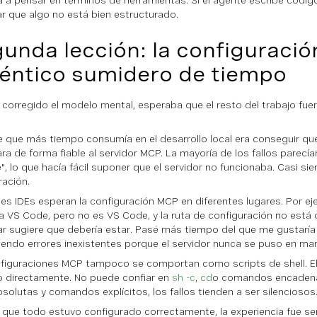
 a pensar en términos de herramientas. Si el agente escribe códig
car que algo no está bien estructurado.
unda lección: la configuració
éntico sumidero de tiempo
 corregido el modelo mental, esperaba que el resto del trabajo fuera
e que más tiempo consumía en el desarrollo local era conseguir que
ra de forma fiable al servidor MCP. La mayoría de los fallos parecía
", lo que hacía fácil suponer que el servidor no funcionaba. Casi sie
ración.
tes IDEs esperan la configuración MCP en diferentes lugares. Por e
a VS Code, pero no es VS Code, y la ruta de configuración no está
r sugiere que debería estar. Pasé más tiempo del que me gustaría
iendo errores inexistentes porque el servidor nunca se puso en mar
figuraciones MCP tampoco se comportan como scripts de shell. El 
 directamente. No puede confiar en
sh -c
,
cd
o comandos encadena
bsolutas y comandos explícitos, los fallos tienden a ser silenciosos
 que todo estuvo configurado correctamente, la experiencia fue sen