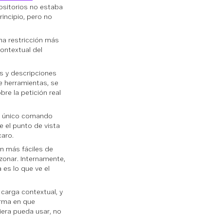
positorios no estaba
rincipio, pero no
na restricción más
ontextual del
s y descripciones
e herramientas, se
re la petición real
 un único comando
 el punto de vista
caro.
n más fáciles de
zonar. Internamente,
es lo que ve el
 carga contextual, y
orma en que
era pueda usar, no