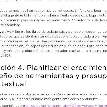
ebas también se han vuelto más complicadas. El "funciona localme
 si el agente está llamando a la herramienta desde otro lugar. Actu
o intermedio para validar las herramientas MCP de forma aislada sin
te completa.
var:
MCP facilita los flujos de trabajo IDE, y por eso empezamos por
lladores que se sientan cómodos gestionando su propio alojamient
pensación es razonable. Una vez que se va más allá del uso local, 
 autenticación, las capas de traducción y las pruebas. Esto tiene
sí y más con la ubicación de este servidor. Esté atento a la amplia
de MCP.
ción 4: Planificar el crecimien
eño de herramientas y presu
textual
cción no vino de algo que se rompió. Vino de mirar el servidor de he
arse: "
¿Qué pasará cuando más gente empiece a contribuir?".
s escribía sobre
el uso de las herramientas MCP de Vonage
y
fomen