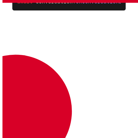
await
 conversation
.
onConversationEvent
(
API-Status
Service Under Maintenance
Dokumentation
Dokumentation
Vonage Business Cloud
Vonage Kontaktzentrum
Technische Referenzen
Dokumentation
SDK & Werkzeuge
Gemeinschaft