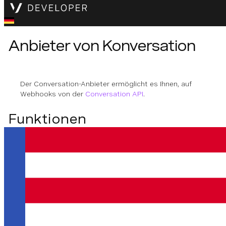
Anbieter von Konversation
Der Conversation-Anbieter ermöglicht es Ihnen, auf
Webhooks von der
Conversation API
.
Funktionen
- können Sie auf
onConversationEvent
Conversation API-Ereignisse warten und diese
filtern. Siehe das Codeschnipsel
hier
.
Anmerkung:
Verwenden Sie die
vcr.verifyAuth
Methode
um zu verifizieren, dass die Rückrufe von der
Cloud Runtime Platform stammen.