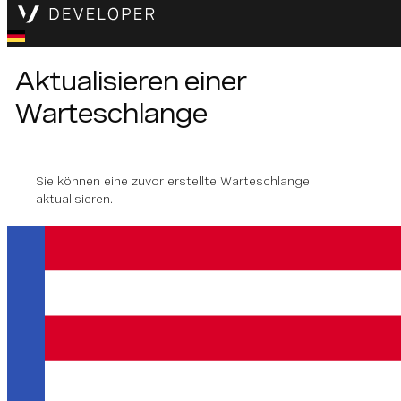
Aktualisieren einer
Warteschlange
Sie können eine zuvor erstellte Warteschlange
aktualisieren.
Methode Unterschrift
updateQueue
(
queueName
: 
string
, 
options
:
Typen
:
UpdateQueueOptions