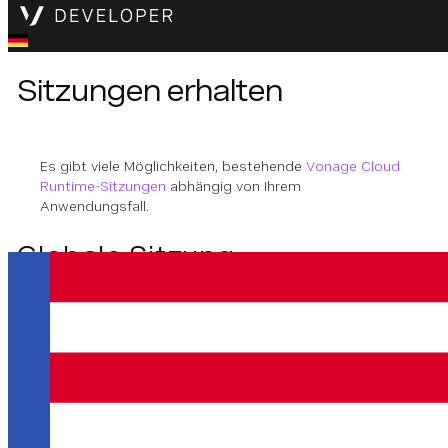
Sitzungen erhalten
Es gibt viele Möglichkeiten, bestehende
Vonage Cloud
Runtime-Sitzungen
abhängig von Ihrem
Anwendungsfall.
Globale Sitzung
Die globale Sitzung kann verwendet werden, wenn Sie
keine neue Sitzung erstellen möchten.
Methode Unterschrift
Die Global Session erhalten