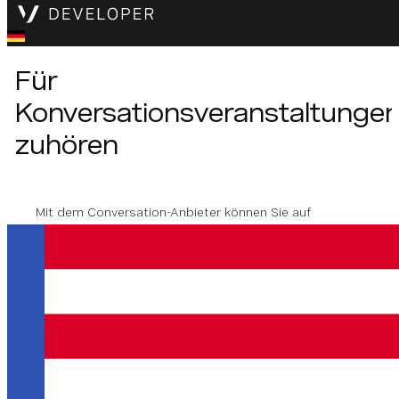
Für
Konversationsveranstaltunge
zuhören
Mit dem Conversation-Anbieter können Sie auf
Conversation API zugreifen und diese filtern.
Veranstaltungen
. Wenn der Parameter events auf Null
gesetzt wird, erhalten Sie Rückrufe für alle
Ereignistypen.
Methode Unterschrift
Zuhören für