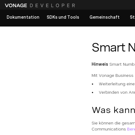
Dokumentation
SDKs und Tools
Gemeinschaft
St
Alle Dokumente anzeigen
Smart N
Hinweis
Smart Numbe
Mit Vonage Business
Weiterleitung ei
Verbinden von An
Was kann
Sie können die gesam
Communications
Ber