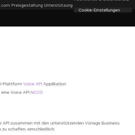
e.com
Preisgestaltung
Unterstützung
Cookie-Einstellungen
I-Plattform
Voice API
Applikation
 eine Voice API
NCCO
oice API zusammen mit den unterstützenden Vonage Business
 zu schaffen, einschließlich: