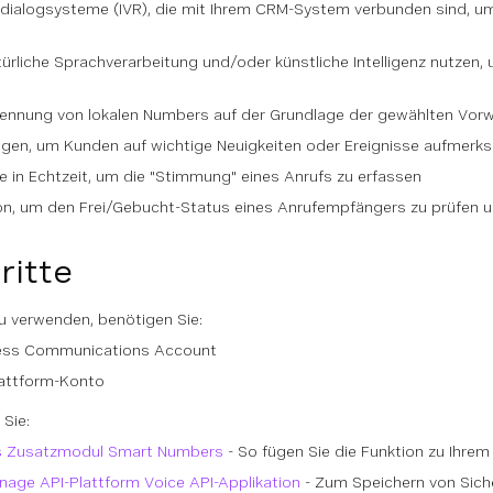
hdialogsysteme (IVR), die mit Ihrem CRM-System verbunden sind, um
türliche Sprachverarbeitung und/oder künstliche Intelligenz nutzen
ennung von lokalen Numbers auf der Grundlage der gewählten Vorw
gen, um Kunden auf wichtige Neuigkeiten oder Ereignisse aufmer
in Echtzeit, um die "Stimmung" eines Anrufs zu erfassen
on, um den Frei/Gebucht-Status eines Anrufempfängers zu prüfen 
ritte
 verwenden, benötigen Sie:
ness Communications Account
lattform-Konto
Sie:
as Zusatzmodul Smart Numbers
- So fügen Sie die Funktion zu Ihr
onage API-Plattform Voice API-Applikation
- Zum Speichern von Siche