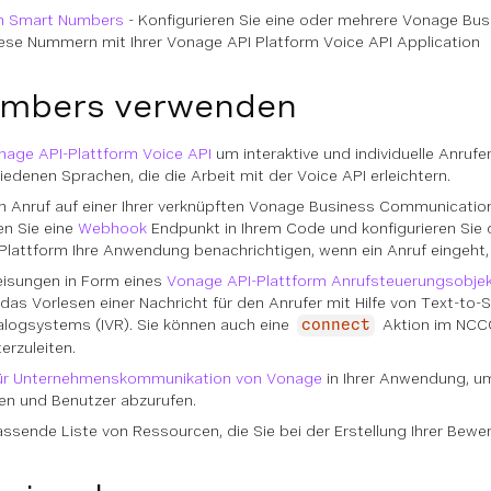
on Smart Numbers
- Konfigurieren Sie eine oder mehrere Vonage 
iese Nummern mit Ihrer Vonage API Platform Voice API Application
umbers verwenden
nage API-Plattform Voice API
um interaktive und individuelle Anrufe
iedenen Sprachen, die die Arbeit mit der Voice API erleichtern.
 Anruf auf einer Ihrer verknüpften Vonage Business Communication
len Sie eine
Webhook
Endpunkt in Ihrem Code und konfigurieren Sie 
Plattform Ihre Anwendung benachrichtigen, wenn ein Anruf eingeht,
eisungen in Form eines
Vonage API-Plattform Anrufsteuerungsobje
 das Vorlesen einer Nachricht für den Anrufer mit Hilfe von Text-t
ialogsystems (IVR). Sie können auch eine
Aktion im NCCO
connect
rzuleiten.
für Unternehmenskommunikation von Vonage
in Ihrer Anwendung, u
en und Benutzer abzurufen.
assende Liste von Ressourcen, die Sie bei der Erstellung Ihrer Bewe