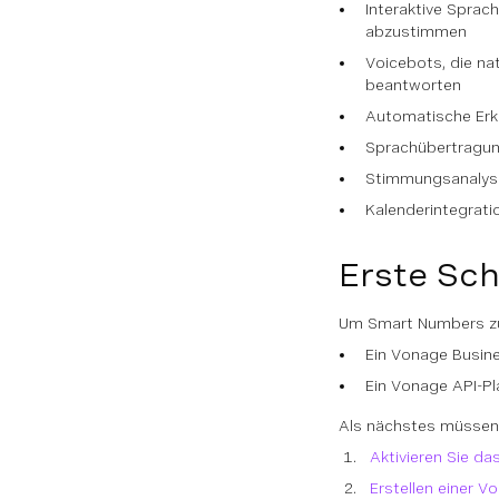
Interaktive Sprac
abzustimmen
Voicebots, die na
beantworten
Automatische Erk
Sprachübertragun
Stimmungsanalyse 
Kalenderintegrati
Erste Sch
Um Smart Numbers zu
Ein Vonage Busi
Ein Vonage API-P
Als nächstes müssen 
Aktivieren Sie d
Erstellen einer V