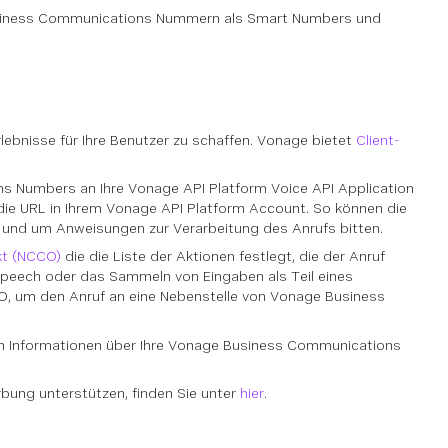
Business Communications Nummern als Smart Numbers und
rlebnisse für Ihre Benutzer zu schaffen. Vonage bietet
Client-
s Numbers an Ihre Vonage API Platform Voice API Application
die URL in Ihrem Vonage API Platform Account. So können die
 und um Anweisungen zur Verarbeitung des Anrufs bitten.
kt (NCCO)
die die Liste der Aktionen festlegt, die der Anruf
o-Speech oder das Sammeln von Eingaben als Teil eines
, um den Anruf an eine Nebenstelle von Vonage Business
m Informationen über Ihre Vonage Business Communications
rbung unterstützen, finden Sie unter
hier
.