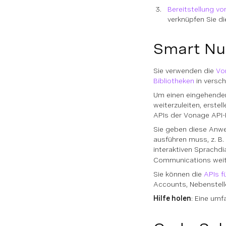
Bereitstellung v
verknüpfen Sie d
Smart N
Sie verwenden die
Vo
Bibliotheken
in versch
Um einen eingehenden
weiterzuleiten, erstel
APIs der Vonage API-
Sie geben diese Anw
ausführen muss, z. B.
interaktiven Sprachd
Communications weite
Sie können die
APIs 
Accounts, Nebenstell
Hilfe holen
: Eine umf