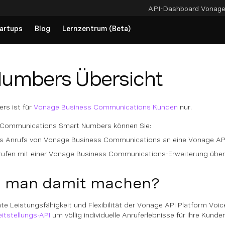
API-Dashboard
Vonag
artups
Blog
Lernzentrum (Beta)
umbers Übersicht
rs ist für
Vonage Business Communications Kunden
nur.
 Communications Smart Numbers können Sie:
nes Anrufs von Vonage Business Communications an eine Vonage AP
rufen mit einer Vonage Business Communications-Erweiterung über
 man damit machen?
te Leistungsfähigkeit und Flexibilität der Vonage API Platform V
eitstellungs-API
um völlig individuelle Anruferlebnisse für Ihre Kunden