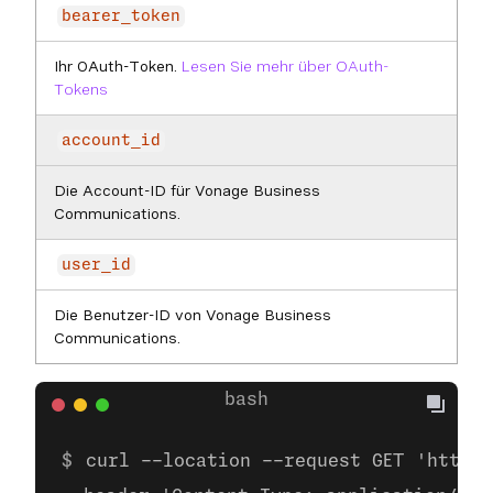
bearer_token
Ihr OAuth-Token.
Lesen Sie mehr über OAuth-
Tokens
account_id
Die Account-ID für Vonage Business
Communications.
user_id
Die Benutzer-ID von Vonage Business
Communications.
curl --location --request GET 'https: