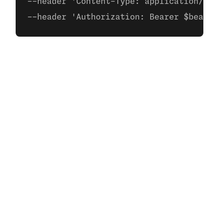
--header 'Content-Type: application/jso
--header 'Authorization: Bearer $bearer