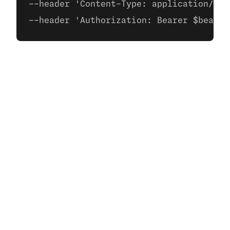
--header 'Content-Type: application/jso
--header 'Authorization: Bearer $bearer