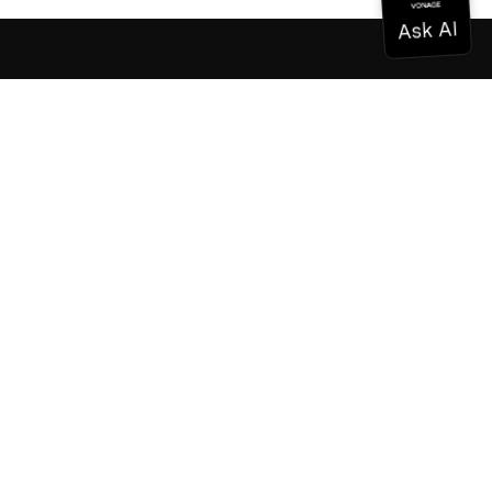
Dokumentation
Dokumentation
Vonage Business Cloud
Vonage Kontaktzentrum
Technische Referenzen
Dokumentation
SDK & Werkzeuge
Gemeinschaft
Gemeinschaftszentrum
Team
Karriere
Newsletter