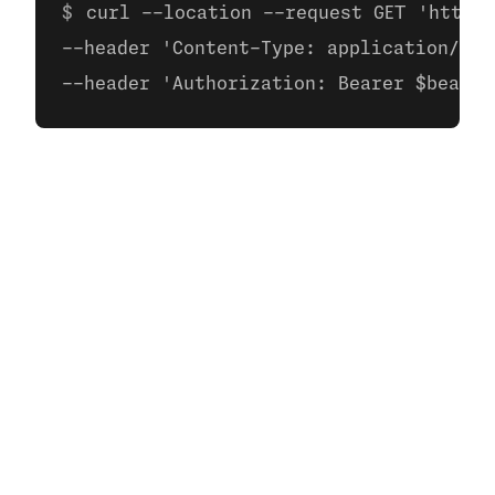
curl --location --request GET 'https:
--header 'Content-Type: application/jso
--header 'Authorization: Bearer $bearer