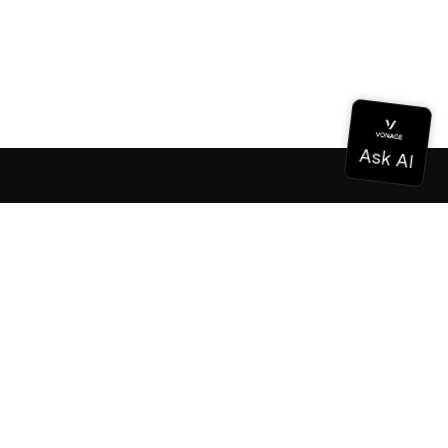
Dokumentation
Dokumentation
Vonage Business Cloud
Vonage Kontaktzentrum
Technische Referenzen
Dokumentation
SDK & Werkzeuge