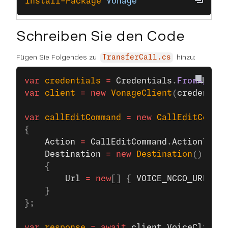
Install-Package
 Vonage
Schreiben Sie den Code
Fügen Sie Folgendes zu
hinzu:
TransferCall.cs
var
 credentials
 =
 Credentials
.
FromAppIdA
var
 client
 =
 new
 VonageClient
(
credential
var
 callEditCommand
 =
 new
 CallEditComman
{
    Action
 =
 CallEditCommand
.
ActionType
.
    Destination
 =
 new
 Destination
()
    {
        Url
 =
 new
[] { 
VOICE_NCCO_URL
 }
    }
};
var
 response
 =
 await
 client
.
VoiceClient
.