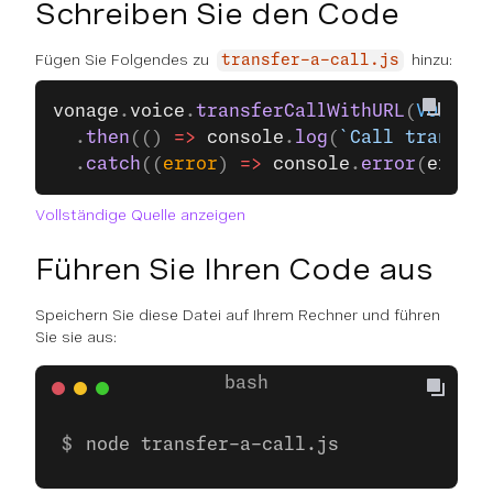
Schreiben Sie den Code
Fügen Sie Folgendes zu
hinzu:
transfer-a-call.js
vonage
.
voice
.
transferCallWithURL
(
VOICE_C
  .
then
(() 
=>
 console
.
log
(
`Call transfer
  .
catch
((
error
) 
=>
 console
.
error
(
error
)
Vollständige Quelle anzeigen
Führen Sie Ihren Code aus
Speichern Sie diese Datei auf Ihrem Rechner und führen
Sie sie aus:
node transfer-a-call.js