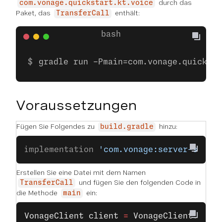
durch das
com.vonage.quickstart.kt.voice
Paket, das
enthält:
TransferCall
gradle run -Pmain=com.vonage.quicksta
Voraussetzungen
Fügen Sie Folgendes zu
hinzu:
build.gradle
implementation 
'com.vonage:server-sdk:9
Erstellen Sie eine Datei mit dem Namen
und fügen Sie den folgenden Code in
TransferCall
die Methode
ein:
main
VonageClient
 client
 =
 VonageClient
.
buil