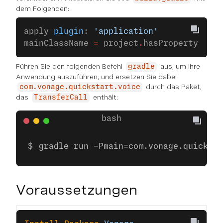
dem Folgenden:
apply 
plugin
: 
'application'
mainClassName 
=
 project
.
hasProperty(
'mai
Führen Sie den folgenden Befehl
aus, um Ihre
gradle
Anwendung auszuführen, und ersetzen Sie dabei
durch das Paket,
com.vonage.quickstart.voice
das
enthält:
TransferCall
gradle run -Pmain=com.vonage.quicksta
Voraussetzungen