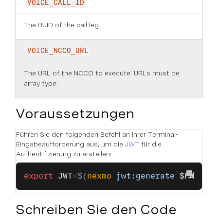
VOICE_CALL_ID
The UUID of the call leg.
VOICE_NCCO_URL
The URL of the NCCO to execute. URLs
must
be
array type.
Voraussetzungen
Führen Sie den folgenden Befehl an Ihrer Terminal-
Eingabeaufforderung aus, um die
JWT
für die
Authentifizierung zu erstellen:
export
 JWT
=
$(
nexmo
 jwt:generate
 $PATH_T
Schreiben Sie den Code