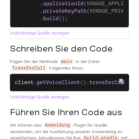
        .
applicationId
(VONAGE_APPLICATI
        .
privateKeyPath
(VONAGE_PRIVATE_
        .
build
();
Vollständige Quelle anzeigen
Schreiben Sie den Code
Fügen Sie der Methode
in der Datei
main
Folgendes hinzu:
TransferCall
client
.
getVoiceClient
().
transferCall
(VOI
Vollständige Quelle anzeigen
Führen Sie Ihren Code aus
Wir können das
Plugin für Gradle
Anmeldung
verwenden, um die Ausführung unserer Anwendung zu
vereinfachen. Aktualisieren Sie Ihre
mit
build.gradle