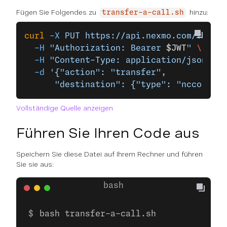
Fügen Sie Folgendes zu
hinzu:
transfer-a-call.sh
curl
 -X
 PUT
 https://api.nexmo.com/v1/cal
  -H
 "Authorization: Bearer 
$JWT
"
 \
  -H
 "Content-Type: application/json"
\
  -d
 '{"action": "transfer",
      "destination": {"type": "ncco", "u
Vollständige Quelle anzeigen
Führen Sie Ihren Code aus
Speichern Sie diese Datei auf Ihrem Rechner und führen
Sie sie aus:
bash transfer-a-call.sh