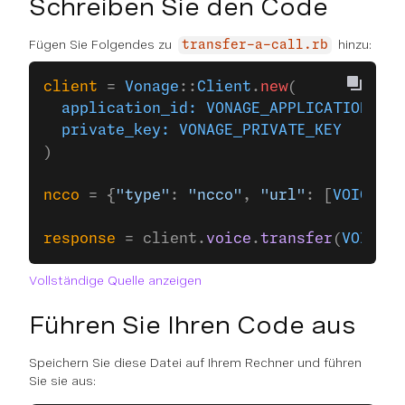
Schreiben Sie den Code
Fügen Sie Folgendes zu
hinzu:
transfer-a-call.rb
client
 = 
Vonage
::
Client
.
new
(
  application_id:
 VONAGE_APPLICATION_ID
,
  private_key:
 VONAGE_PRIVATE_KEY
)
ncco
 = {
"type"
: 
"ncco"
, 
"url"
: [
VOICE_NC
response
 = client.
voice
.
transfer
(
VOICE_C
Vollständige Quelle anzeigen
Führen Sie Ihren Code aus
Speichern Sie diese Datei auf Ihrem Rechner und führen
Sie sie aus: