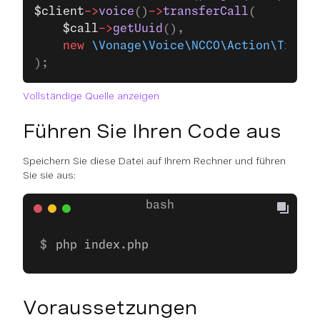
$client
->
voice
()
->
transferCall
(
    $call
->
getUuid
(),
    new
 \Vonage\Voice\NCCO\Action\Transf
);
Vollständige Quelle anzeigen
Führen Sie Ihren Code aus
Speichern Sie diese Datei auf Ihrem Rechner und führen
Sie sie aus:
php index.php
Voraussetzungen