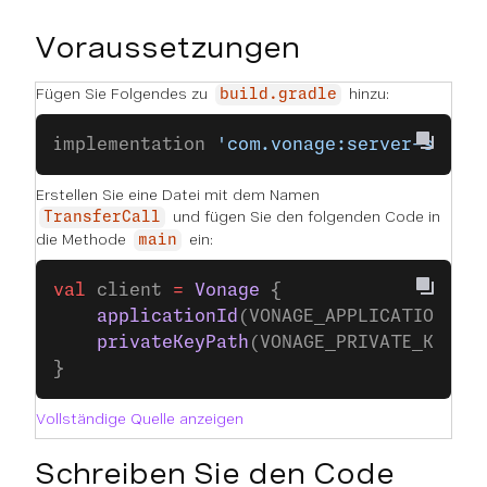
Voraussetzungen
Fügen Sie Folgendes zu
hinzu:
build.gradle
implementation 
'com.vonage:server-sdk-k
Erstellen Sie eine Datei mit dem Namen
und fügen Sie den folgenden Code in
TransferCall
die Methode
ein:
main
val
 client 
=
 Vonage
 {
    applicationId
(VONAGE_APPLICATION_ID
    privateKeyPath
(VONAGE_PRIVATE_KEY_P
}
Vollständige Quelle anzeigen
Schreiben Sie den Code