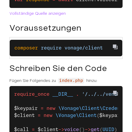
Vollständige Quelle anzeigen
Voraussetzungen
composer
 require
 vonage/client
Schreiben Sie den Code
Fügen Sie Folgendes zu
hinzu:
index.php
require_once
 __DIR__
 .
 '/../../vendor/au
$keypair
 =
 new
 \Vonage\Client\Credential
$client
 =
 new
 \Vonage\Client
(
$keypair
);
$call
 =
 $client
->
voice
()
->
get
(
UUID
);