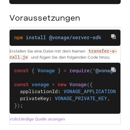
Voraussetzungen
npm
 install
 @vonage/server-sdk
Erstellen Sie eine Datei mit dem Namen
transfer-a-
und fügen Sie den folgenden Code hinzu:
call.js
const
 { 
Vonage
 } 
=
 require
(
'@vonage/ser
const
 vonage
 =
 new
 Vonage
({
  applicationId: 
VONAGE_APPLICATION_ID
,
  privateKey: 
VONAGE_PRIVATE_KEY
,
});
Vollständige Quelle anzeigen