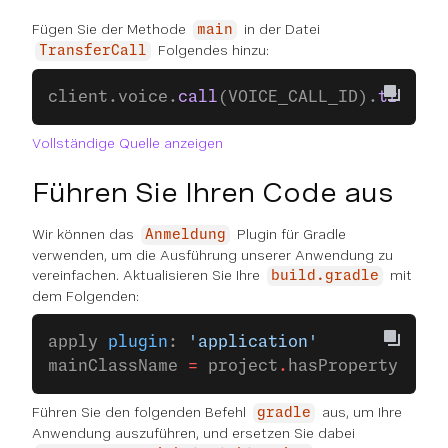
Fügen Sie der Methode
in der Datei
main
Folgendes hinzu:
TransferCall
client.voice.
call
(VOICE_CALL_ID).
transfe
Vollständige Quelle anzeigen
Führen Sie Ihren Code aus
Wir können das
Plugin für Gradle
Anmeldung
verwenden, um die Ausführung unserer Anwendung zu
vereinfachen. Aktualisieren Sie Ihre
mit
build.gradle
dem Folgenden:
apply 
plugin
: 
'application'
mainClassName 
=
 project
.
hasProperty(
'mai
Führen Sie den folgenden Befehl
aus, um Ihre
gradle
Anwendung auszuführen, und ersetzen Sie dabei