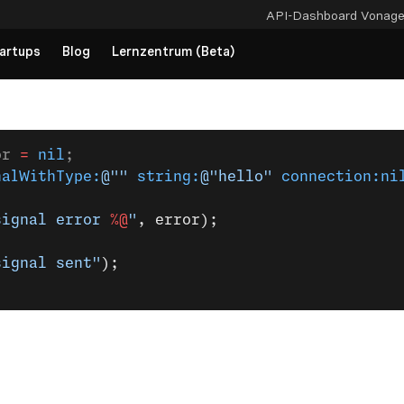
API-Dashboard
Vonag
artups
Blog
Lernzentrum (Beta)
or 
=
 nil
;
nalWithType:
@""
 string:
@"hello"
 connection:ni
signal error 
%@
"
, error);
signal sent"
);