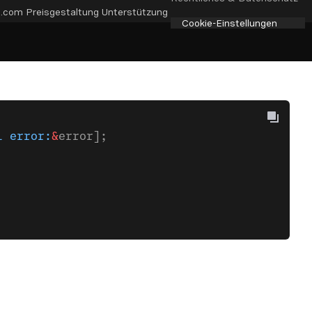
e.com
Preisgestaltung
Unterstützung
Cookie-Einstellungen
l
 error:
&
error];