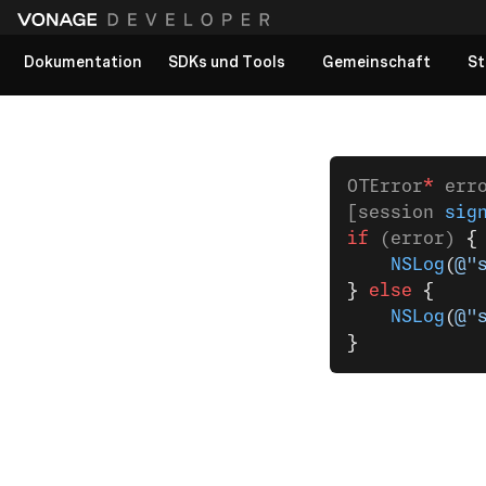
Dokumentation
SDKs und Tools
Gemeinschaft
St
Alle Dokumente anzeigen
OTError
*
 err
[session 
sig
if
 (error) 
{
    NSLog
(
@"
}
 else
 {
    NSLog
(
@"
}