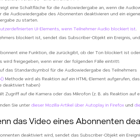
eigt eine Schaltfläche für die Audiowiedergabe an, wenn die Audiow
ür die Audiowiedergabe des Abonnenten deaktivieren und ein eigen
dergabe zu starten.
utzerdefinierten UI-Elements, wenn Teilnehmer-Audio blockiert ist
.
hmers blockiert ist, sendet das Subscriber-Objekt ein Ereignis, un
onnent eine Funktion, die zurückgibt, ob der Ton blockiert ist oder
wird freigegeben, wenn einer der folgenden Fälle eintritt:
 auf das Standardsymbol für die Audiowiedergabe des Teilnehmers
()
Methode wird als Reaktion auf ein HTML-Element aufgerufen, das 
 deaktiviert haben)
ält Zugriff auf die Kamera oder das Mikrofon (z. B. als Reaktion auf e
inden Sie unter
dieser Mozilla-Artikel über Autoplay in Firefox
und
di
nn das Video eines Abonnenten deakt
nenten deaktiviert wird, sendet das Subscriber-Objekt ein Ereigni