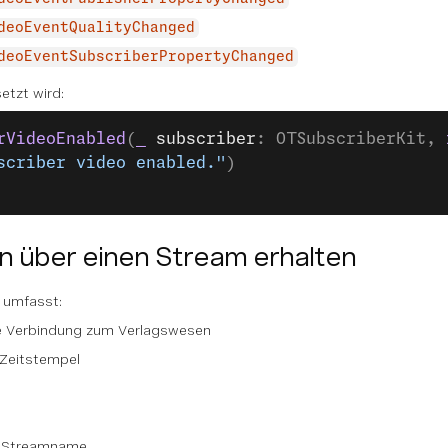
deoEventQualityChanged
deoEventSubscriberPropertyChanged
etzt wird:
rVideoEnabled
(
_
 subscriber
: OTSubscriberKit, 
scriber video enabled."
)
n über einen Stream erhalten
 umfasst:
e Verbindung zum Verlagswesen
 Zeitstempel
r Streamname