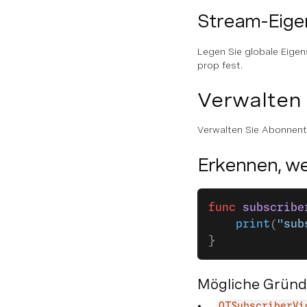
Stream-Eigen
Legen Sie globale Eigen
prop fest.
Verwalten
Verwalten Sie Abonnente
Erkennen, we
func
 subscribe
    print
(
"sub
}
Mögliche Grün
OTSubscriberVi