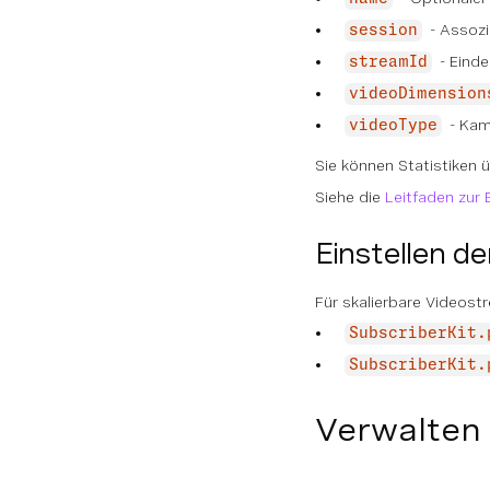
- Assozi
session
- Einde
streamId
videoDimension
- Kame
videoType
Sie können Statistiken
Siehe die
Leitfaden zur
Einstellen d
Für skalierbare Videost
SubscriberKit.
SubscriberKit.
Verwalten