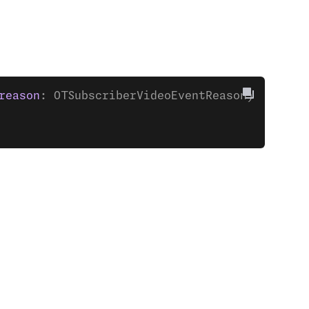
reason
: OTSubscriberVideoEventReason) {