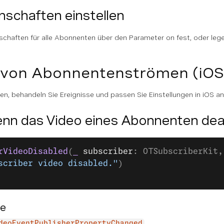
schaften einstellen
schaften für alle Abonnenten über den Parameter on fest, oder le
 von Abonnentenströmen (iOS 
n, behandeln Sie Ereignisse und passen Sie Einstellungen in iOS an
nn das Video eines Abonnenten deakt
rVideoDisabled
(
_
 subscriber
: OTSubscriberKit,
scriber video disabled."
)
de
deoEventPublisherPropertyChanged