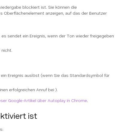
iedergabe blockiert ist. Sie können die
es Oberflächenelement anzeigen, auf das der Benutzer
d es sendet ein Ereignis, wenn der Ton wieder freigegeben
 nicht.
ein Ereignis auslöst (wenn Sie das Standardsymbol für
inen erfolgreichen Anruf bei ).
eser Google-Artikel über Autoplay in Chrome
.
iviert ist
s: