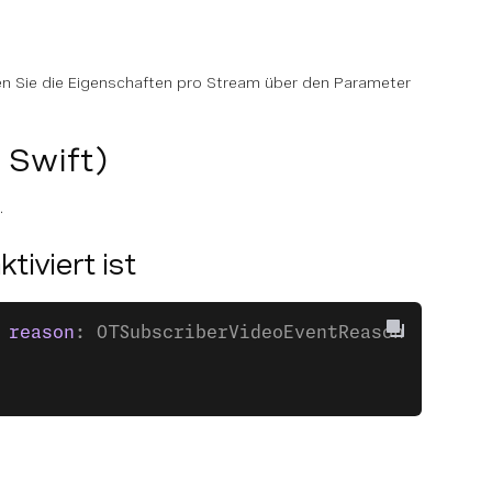
gen Sie die Eigenschaften pro Stream über den Parameter
Swift)
.
iviert ist
 
reason
: OTSubscriberVideoEventReason) {