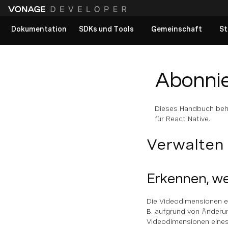
Dokumentation
SDKs und Tools
Gemeinschaft
St
Alle Dokumente anzeigen
Abonnie
Dieses Handbuch beha
für React Native.
Verwalten
Erkennen, we
Die Videodimensionen ei
B. aufgrund von Änderun
Videodimensionen eines 