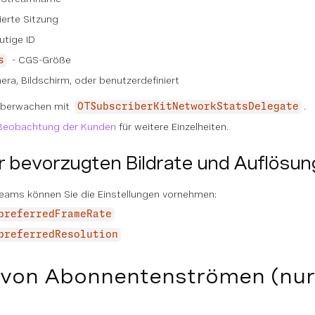
ierte Sitzung
utige ID
- CGS-Größe
s
ra, Bildschirm, oder benutzerdefiniert
 überwachen mit
.
OTSubscriberKitNetworkStatsDelegate
 Beobachtung der Kunden
für weitere Einzelheiten.
er bevorzugten Bildrate und Auflösun
reams können Sie die Einstellungen vornehmen:
preferredFrameRate
preferredResolution
 von Abonnentenströmen (nur