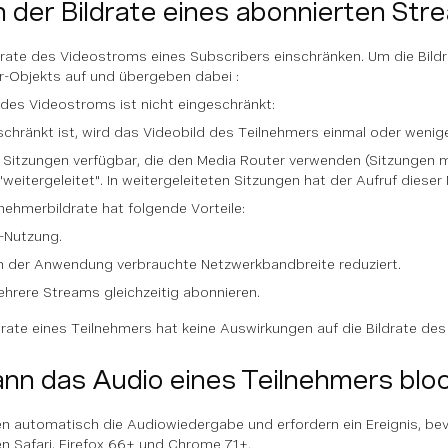
 der Bildrate eines abonnierten Str
drate des Videostroms eines Subscribers einschränken. Um die Bildr
-Objekts auf und übergeben dabei :
e des Videostroms ist nicht eingeschränkt:
schränkt ist, wird das Videobild des Teilnehmers einmal oder wenige
in Sitzungen verfügbar, die den Media Router verwenden (Sitzungen 
itergeleitet". In weitergeleiteten Sitzungen hat der Aufruf diese
nehmerbildrate hat folgende Vorteile:
U-Nutzung.
n der Anwendung verbrauchte Netzwerkbandbreite reduziert.
hrere Streams gleichzeitig abonnieren.
drate eines Teilnehmers hat keine Auswirkungen auf die Bildrate des
nn das Audio eines Teilnehmers bloc
en automatisch die Audiowiedergabe und erfordern ein Ereignis, b
n Safari, Firefox 66+ und Chrome 71+.