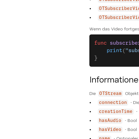
OTSubscriberVi
OTSubscriberVi
Wenn das Video fortges
func
 subscribe
    print
(
"sub
}
Informatione
Die
Objekt
OTStream
- Di
connection
-
creationTime
- Bool
hasAudio
- Bool
hasVideo
- Optionale
name