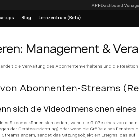
API-Dashboard
Vonag
artups
Blog
Lernzentrum (Beta)
ren: Management & Vera
ndelt die Verwaltung des Abonnentenverhaltens und die Reaktion au
 von Abonnenten-Streams (Re
nn sich die Videodimensionen eines
nes Streams können sich ändern, wenn die Größe eines von einem m
gen der Geräteausrichtung) oder wenn die Größe eines Fensters de
Streams ändern, sendet das Sitzungsobjekt ein Ereignis, das auf .