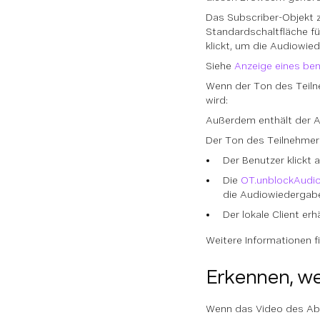
Das Subscriber-Objekt z
Standardschaltfläche f
klickt, um die Audiowie
Siehe
Anzeige eines ben
Wenn der Ton des Teilne
wird:
Außerdem enthält der Ab
Der Ton des Teilnehmers 
Der Benutzer klickt
Die
OT.unblockAudio
die Audiowiedergabe
Der lokale Client erh
Weitere Informationen f
Erkennen, we
Wenn das Video des Abon