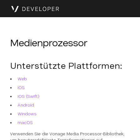
Medienprozessor
Unterstützte Plattformen:
Web
iOS
iOS (Swift)
Android
Windows
macOS
Verwenden Sie die Vonage Media Processor-Bibliothek,