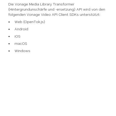
Die Vonage Media Library Transformer
(Hintergrundunschärfe und -ersetzung) API wird von den
folgenden Vonage Video API Client SDKs unterstützt:
Web (OpenTok.js)
Android
iOS
macOS
Windows