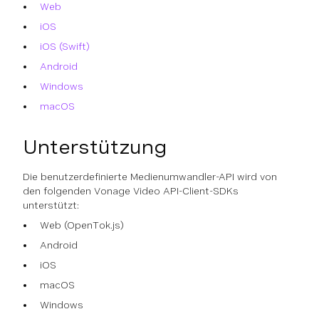
Web
iOS
iOS (Swift)
Android
Windows
macOS
Unterstützung
Die benutzerdefinierte Medienumwandler-API wird von
den folgenden Vonage Video API-Client-SDKs
unterstützt:
Web (OpenTok.js)
Android
iOS
macOS
Windows