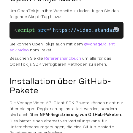
Um OpenTok.js in Ihre Webseite zu laden, fügen Sie das
folgende Skript-Tag hinzu:
<
script
 src
=
"https://video.standard.vona
Sie können OpenTok.js auch mit dem
@vonage/client-
sdk-video
npm-Paket.
Besuchen Sie die
Referenzhandbuch
um alle für das
OpenTok.js SDK verfügbaren Methoden zu sehen.
Installation über GitHub-
Pakete
Die Vonage Video API Client SDK-Pakete können nicht nur
über die npm-Registrierung installiert werden, sondern
sind auch über
NPM-Registrierung von GitHub-Paketen
.
Dies bietet einen alternativen Verteilungskanal für
Unternehmensumgebungen, die eine GitHub-basierte
Paketverwaltung erfordern.