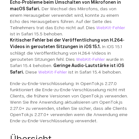
Echo-Probleme beim Umschalten von Mikrofonen in
macOS Safari.
Der Wechsel des Mikrofons, das von
einem Herausgeber verwendet wird, konnte zu einem
Echo des Herausgebers führen. Auf der Seite des
Teilnehmers trat das Echo nicht auf. Dies
WebKit-Fehler
ist in Safari 15.5 behoben.
Kritischer Fehler bei der Veröffentlichung von H.264-
Videos in gerouteten Sitzungen in iOS 15.1.
In iOS 15.1
schlägt die Veröffentlichung von H.264-Videos in
gerouteten Sitzungen fehl. Dies
WebKit-Fehler
wurde in
Safari 15.4 behoben.
Geringe Audio-Lautstärke ist iOS
Safari.
Diese
WebKit-Fehler
ist in Safari 15.4 behoben.
Ende-zu-Ende-Verschlüsselung: In OpenTok.js 2.27.0
funktioniert die Ende-zu-Ende-Verschlüsselung nicht mit
Clients, die frühere Versionen von OpenTok.js verwenden.
Wenn Sie Ihre Anwendung aktualisieren um OpenTok.js
2.27.0+ zu verwenden, stellen Sie sicher, dass alle Clients
OpenTok.js 2.27.0+ verwenden wenn die Anwendung eine
Ende-zu-Ende-Verschlüsselung verwendet.
Übersicht