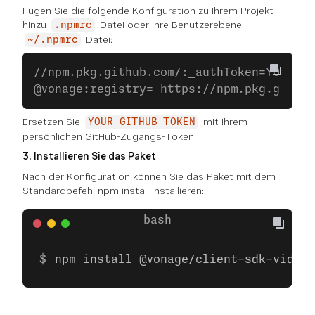
Fügen Sie die folgende Konfiguration zu Ihrem Projekt
hinzu
Datei oder Ihre Benutzerebene
.npmrc
Datei:
~/.npmrc
//npm.pkg.github.com/:_authToken=YOUR_GI
@vonage:registry= https://npm.pkg.github
Ersetzen Sie
mit Ihrem
YOUR_GITHUB_TOKEN
persönlichen GitHub-Zugangs-Token.
3. Installieren Sie das Paket
Nach der Konfiguration können Sie das Paket mit dem
Standardbefehl npm install installieren:
npm install @vonage/client-sdk-video