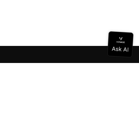
Dokumentation
Dokumentation
Vonage Business Cloud
Vonage Kontaktzentrum
Technische Referenzen
Dokumentation
SDK & Werkzeuge