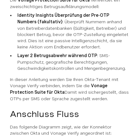
Die
Vonage Protection Suite für Okta
verwendet ein
zweischichtiges Betrugsaufklärungsmodell:
Identity Insights Überprüfung der Pre-OTP
Numbers (fakultativ)
: Überprüft Nummern anhand
von Betreiberdatenbanken (Gültigkeit, Betreiber) und
blockiert Betrug, bevor die OTP-Zustellung eingeleitet
wird. Dies ist eine passive Intelligenzschicht, da sie
keine Aktion vom Endbenutzer erfordert.
Layer 2 Betrugsabwehr während OTP
: SMS-
Pumpschutz, geografische Berechtigungen,
Geschwindigkeitskontrollen und Mengenbegrenzung.
In dieser Anleitung werden Sie Ihren Okta-Tenant mit
Vonage Verify verbinden, indem Sie die
Vonage
Protection Suite für Okta
Damit wird sichergestellt, dass
OTPs per SMS oder Sprache zugestellt werden.
Anschluss Fluss
Das folgende Diagramm zeigt, wie der Konnektor
zwischen Okta und Vonage Verify angeordnet ist: