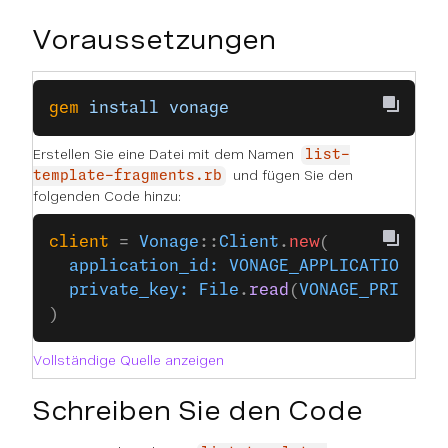
Voraussetzungen
gem
 install
 vonage
Erstellen Sie eine Datei mit dem Namen
list-
und fügen Sie den
template-fragments.rb
folgenden Code hinzu:
client
 = 
Vonage
::
Client
.
new
(
  application_id:
 VONAGE_APPLICATION_ID
  private_key:
 File
.
read
(
VONAGE_PRIVATE
)
Vollständige Quelle anzeigen
Schreiben Sie den Code