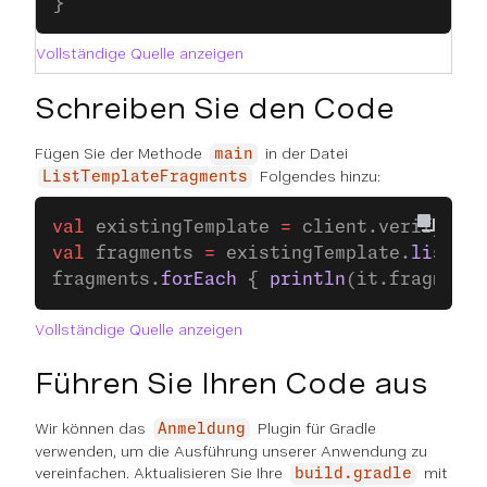
}
Vollständige Quelle anzeigen
Schreiben Sie den Code
Fügen Sie der Methode
in der Datei
main
Folgendes hinzu:
ListTemplateFragments
val
 existingTemplate 
=
 client.verify.
tem
val
 fragments 
=
 existingTemplate.
listFra
fragments.
forEach
 { 
println
(it.fragmentI
Vollständige Quelle anzeigen
Führen Sie Ihren Code aus
Wir können das
Plugin für Gradle
Anmeldung
verwenden, um die Ausführung unserer Anwendung zu
vereinfachen. Aktualisieren Sie Ihre
mit
build.gradle