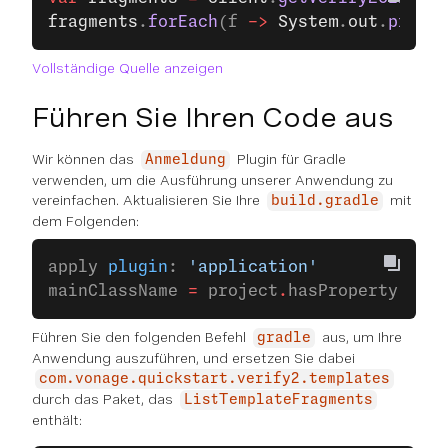
fragments
.
forEach
(f 
->
 System
.
out
.
printl
Vollständige Quelle anzeigen
Führen Sie Ihren Code aus
Wir können das
Plugin für Gradle
Anmeldung
verwenden, um die Ausführung unserer Anwendung zu
vereinfachen. Aktualisieren Sie Ihre
mit
build.gradle
dem Folgenden:
apply 
plugin
: 
'application'
mainClassName 
=
 project
.
hasProperty(
'mai
Führen Sie den folgenden Befehl
aus, um Ihre
gradle
Anwendung auszuführen, und ersetzen Sie dabei
com.vonage.quickstart.verify2.templates
durch das Paket, das
ListTemplateFragments
enthält: