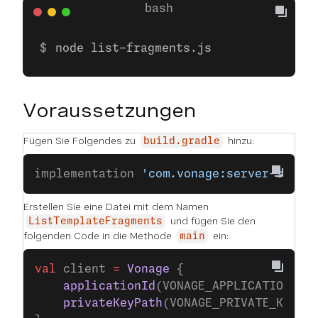
node list-fragments.js
Voraussetzungen
Fügen Sie Folgendes zu
hinzu:
build.gradle
implementation 
'com.vonage:server-sdk-k
Erstellen Sie eine Datei mit dem Namen
und fügen Sie den
ListTemplateFragments
folgenden Code in die Methode
ein:
main
val
 client 
=
 Vonage
 {
    applicationId
(VONAGE_APPLICATION_ID
    privateKeyPath
(VONAGE_PRIVATE_KEY_P