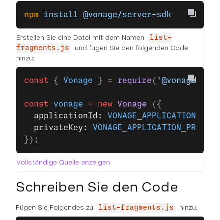
npm
 install
 @vonage/server-sdk
Erstellen Sie eine Datei mit dem Namen
list-
und fügen Sie den folgenden Code
fragments.js
hinzu:
const
 { 
Vonage
 } 
=
 require
(
'@vonage/ser
const
 vonage
 =
 new
 Vonage
 ({
  applicationId: 
VONAGE_APPLICATION_ID
,
  privateKey: 
VONAGE_APPLICATION_PRIVAT
});
Vollständige Quelle anzeigen
Schreiben Sie den Code
Fügen Sie Folgendes zu
hinzu:
list-fragments.js