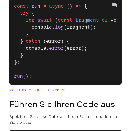
const
 run
 =
 async
 () 
=>
 {
  try
 {
    for
 await
 (
const
 fragment
 of
 vonage.
      console.
log
(fragment);
    }
  } 
catch
 (error) {
    console.
error
(error);
  }
}
;
run
();
Vollständige Quelle anzeigen
Führen Sie Ihren Code aus
Speichern Sie diese Datei auf Ihrem Rechner und führen
Sie sie aus: