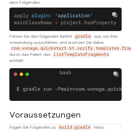
dem Folgenden:
apply 
plugin
: 
'application'
mainClassName 
=
 project
.
hasProperty(
'mai
Führen Sie den folgenden Befehl
aus, um Ihre
gradle
Anwendung auszuführen, und ersetzen Sie dabei
com.vonage.quickstart.kt.verify.templates.fra
durch das Paket, das
ListTemplateFragments
enthält:
gradle run -Pmain=com.vonage.quicksta
Voraussetzungen
Fügen Sie Folgendes zu
hinzu:
build.gradle