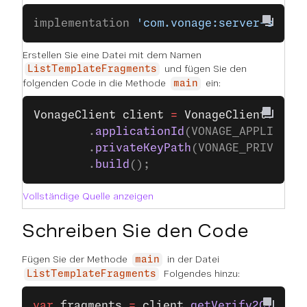
implementation 
'com.vonage:server-sdk:9
Erstellen Sie eine Datei mit dem Namen
und fügen Sie den
ListTemplateFragments
folgenden Code in die Methode
ein:
main
VonageClient
 client
 =
 VonageClient
.
buil
		.
applicationId
(VONAGE_APPLICATI
		.
privateKeyPath
(VONAGE_PRIVATE_
		.
build
();
Vollständige Quelle anzeigen
Schreiben Sie den Code
Fügen Sie der Methode
in der Datei
main
Folgendes hinzu:
ListTemplateFragments
var
 fragments
 =
 client
.
getVerify2Client
(