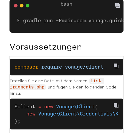
gradle run -Pmain=com.vonage.quicksta
Voraussetzungen
composer
 require
 vonage/client
Erstellen Sie eine Datei mit dem Namen
list-
und fügen Sie den folgenden Code
fragments.php
hinzu:
$client
 =
 new
 Vonage\Client
(
    new
 Vonage\Client\Credentials\Keypa
);