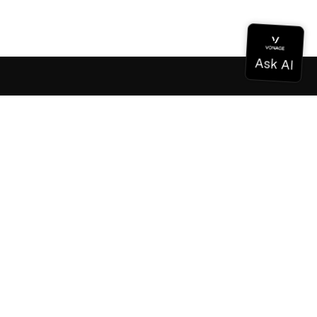
Dokumentation
Dokumentation
Vonage Business Cloud
Vonage Kontaktzentrum
Technische Referenzen
Dokumentation
SDK & Werkzeuge
Gemeinschaft
Gemeinschaftszentrum
Team