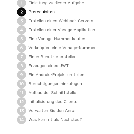
Einleitung zu dieser Aufgabe
1
Prerequisites
2
Erstellen eines Webhook-Servers
3
Erstellen einer Vonage-Applikation
4
Eine Vonage Nummer kaufen
5
Verknüpfen einer Vonage-Nummer
6
Einen Benutzer erstellen
7
Erzeugen eines JWT
8
Ein Android-Projekt erstellen
9
Berechtigungen hinzufügen
10
Aufbau der Schnittstelle
11
Initialisierung des Clients
12
Verwalten Sie den Anruf
13
Was kommt als Nächstes?
14