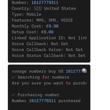
Number: 
16127779311
Country: 🇺🇸 United States
Type: Mobile
Features: MMS
,
 SMS
,
 VOICE
Monthly Cost: €
0.90
Setup Cost: €
0.00
Linked Application ID: Not linked to any
Voice Callback: Not Set
Voice Callback Value: Not Set
Voice Status Callback: Not Set
vonage numbers buy US 
16127779311
✅ Searching 
for
 numbers
Are you sure you want 
to
 purchase the nu
✅ Purchasing number
Number 
16127779311
 purchased