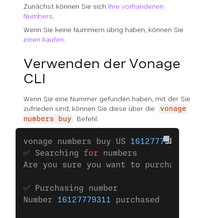
Zunächst können Sie sich
Ihre vorhandenen
Numbers
.
Wenn Sie keine Nummern übrig haben, können Sie
einen kaufen
.
Verwenden der Vonage
CLI
Wenn Sie eine Nummer gefunden haben, mit der Sie
zufrieden sind, können Sie diese über die
vonage
Befehl:
numbers buy
vonage numbers buy US 
16127779311
✅ Searching 
for
 numbers
Are you sure you want to purchase the nu
✅ Purchasing number
Number 
16127779311
 purchased