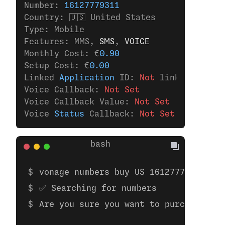
Number: 
16127779311
Country: 🇺🇸 United States
Type: Mobile
Features: MMS,
 SMS
,
 VOICE
Monthly Cost: €
0.90
Setup Cost: €
0.00
Linked 
Application
 ID: 
Not
 linked 
to
 any
Voice Callback: 
Not Set
Voice Callback Value: 
Not Set
Voice 
Status
 Callback: 
Not Set
vonage numbers buy US 16127779311 
✅ Searching for numbers
Are you sure you want to purchase the