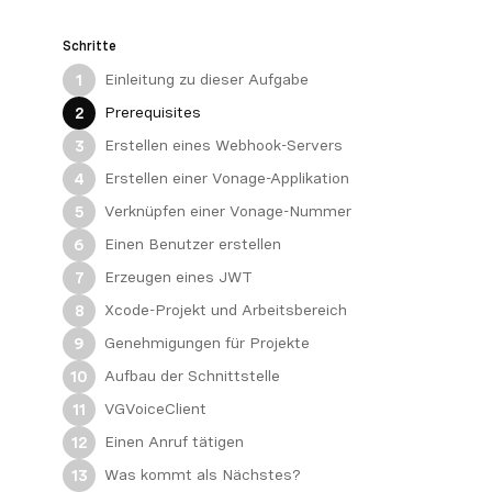
Schritte
Einleitung zu dieser Aufgabe
1
Prerequisites
2
Erstellen eines Webhook-Servers
3
Erstellen einer Vonage-Applikation
4
Verknüpfen einer Vonage-Nummer
5
Einen Benutzer erstellen
6
Erzeugen eines JWT
7
Xcode-Projekt und Arbeitsbereich
8
Genehmigungen für Projekte
9
Aufbau der Schnittstelle
10
VGVoiceClient
11
Einen Anruf tätigen
12
Was kommt als Nächstes?
13