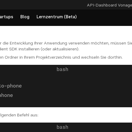
API-Dashboard
Vonag
artups
Blog
Lernzentrum (Beta)
ür die Entwicklung Ihrer Anwendung verwenden möchten, müssen Sie
ent SDK installieren (oder aktualisieren).
en Ordner in Ihrem Projektverzeichnis und wechseln Sie dorthin.
to-phone
phone
lgenden Befehl aus: