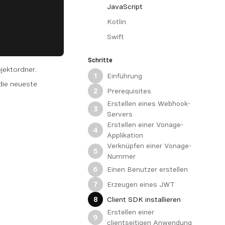
JavaScript
Kotlin
Swift
Schritte
jektordner.
Einführung
1
 die neueste
Prerequisites
2
Erstellen eines Webhook-
3
Servers
Erstellen einer Vonage-
4
Applikation
Verknüpfen einer Vonage-
5
Nummer
Einen Benutzer erstellen
6
Erzeugen eines JWT
7
Client SDK installieren
8
Erstellen einer
9
clientseitigen Anwendung