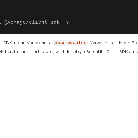
l @vonage/client-sdk -s
nt SDK in das Verzeichnis
Verzeichnis in Ihrem Pro
node_modules
 bereits installiert haben, wird der obige Befehl Ihr Client SDK auf