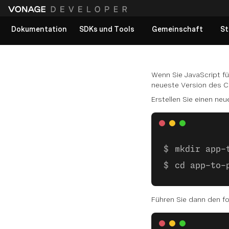
Dokumentation
SDKs und Tools
Gemeinschaft
St
Alle Dokumente anzeigen
Wenn Sie JavaScript f
neueste Version des Cli
Erstellen Sie einen neu
mkdir app-
cd app-to-
Führen Sie dann den fo