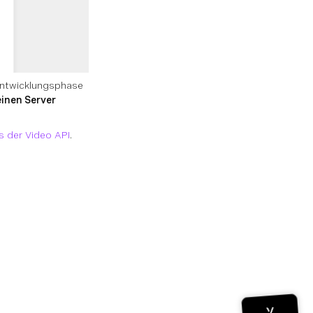
Entwicklungsphase
einen Server
s der Video API
.