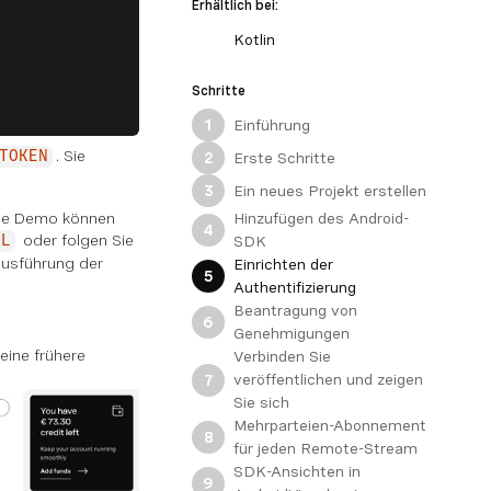
Erhältlich bei:
Kotlin
Schritte
Einführung
1
. Sie
Erste Schritte
TOKEN
2
Ein neues Projekt erstellen
3
ese Demo können
Hinzufügen des Android-
4
oder folgen Sie
SDK
RL
 Ausführung der
Einrichten der
5
Authentifizierung
Beantragung von
6
Genehmigungen
eine frühere
Verbinden Sie
veröffentlichen und zeigen
7
Sie sich
Mehrparteien-Abonnement
8
für jeden Remote-Stream
SDK-Ansichten in
9