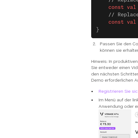
    // Replac
    const
 val
    // Replac
    const
 val
}
Passen Sie den Co
können sie erhalt
Hinweis: In produktiv
Sie entweder einen Vid
den nächsten Schritten
Demo erforderlichen 
Registrieren Sie sic
Im Menü auf der li
Anwendung oder ers