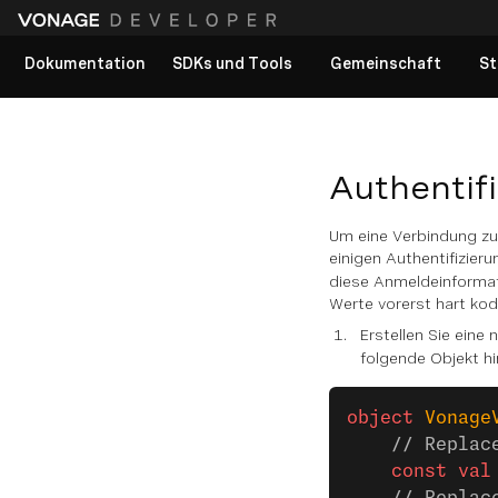
Dokumentation
SDKs und Tools
Gemeinschaft
St
Alle Dokumente anzeigen
Authentif
Um eine Verbindung zu 
einigen Authentifizier
diese Anmeldeinforma
Werte vorerst hart kod
Erstellen Sie eine
folgende Objekt hi
object
 Vonage
    // Replac
    const
 val