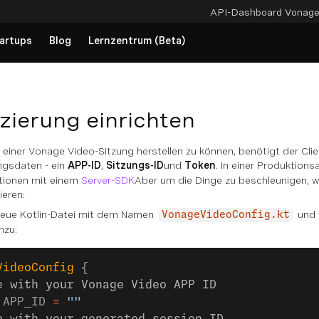
API-Dashboard
Vonag
artups
Blog
Lernzentrum (Beta)
izierung einrichten
einer Vonage Video-Sitzung herstellen zu können, benötigt der Cli
ungsdaten - ein
APP-ID
,
Sitzungs-ID
und
Token
. In einer Produktion
tionen mit einem
Server-SDK
Aber um die Dinge zu beschleunigen, w
ieren:
 neue Kotlin-Datei mit dem Namen
und 
VonageVideoConfig.kt
nzu:
VideoConfig
 {
e with your Vonage Video APP ID
 APP_ID 
=
 ""