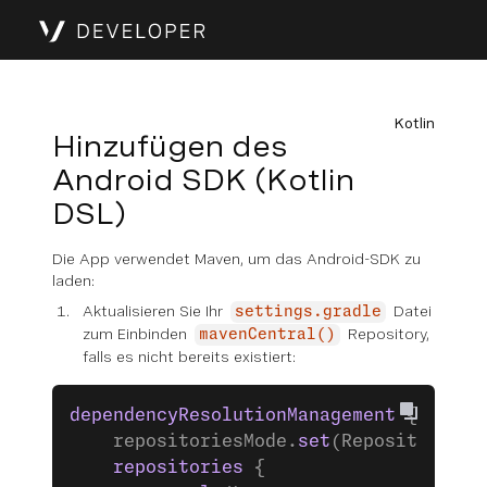
Kotlin
Hinzufügen des
Android SDK (Kotlin
DSL)
Die App verwendet Maven, um das Android-SDK zu
laden:
Aktualisieren Sie Ihr
Datei
settings.gradle
zum Einbinden
Repository,
mavenCentral()
falls es nicht bereits existiert:
dependencyResolutionManagement
 {
    repositoriesMode.
set
(RepositoriesM
    repositories
 {