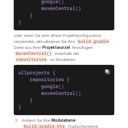
        google
()
        mavenCentral
()
    }
}
oder
wenn Sie eine ältere Projektkonfiguration
verwenden, aktualisieren Sie Ihre
build.gradle
Datei aus Ihrer
Projektwurzel
. hinzufügen
innerhalb der
mavenCentral()
so blockieren:
repositories
allprojects
 {
    repositories
 {
        google
()
        mavenCentral
()
    }
}
Ändern Sie Ihre
Modulebene
(typischerweise
build.gradle.kts