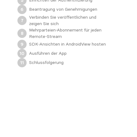
Einrichten der Authentifizierung
5
Beantragung von Genehmigungen
6
Verbinden Sie veröffentlichen und
7
zeigen Sie sich
Mehrparteien-Abonnement für jeden
8
Remote-Stream
SDK-Ansichten in AndroidView hosten
9
Ausführen der App
10
Schlussfolgerung
11