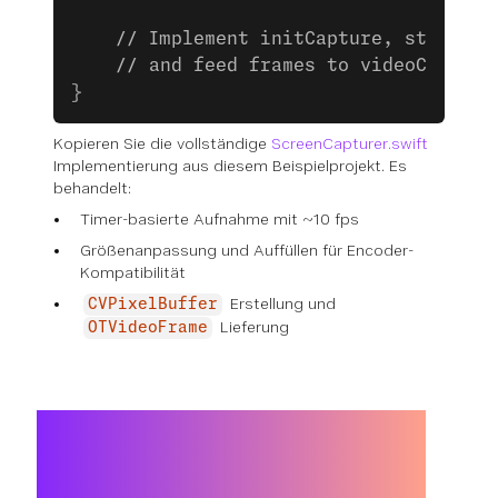
    // Implement initCapture, start, s
    // and feed frames to videoCapture
}
Kopieren Sie die vollständige
ScreenCapturer.swift
Implementierung aus diesem Beispielprojekt. Es
behandelt:
Timer-basierte Aufnahme mit ~10 fps
Größenanpassung und Auffüllen für Encoder-
Kompatibilität
Erstellung und
CVPixelBuffer
Lieferung
OTVideoFrame