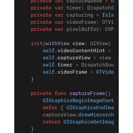
    private
 let
 captureQueue 
=
 Dispatc
    private
 var
 timer: DispatchSourceT
    private
 var
 capturing 
=
 false
    private
 var
 videoFrame: OTVideoFra
    private
 var
 pixelBuffer: CVPixelBu
    init
(
withView
 view
: UIView) {
        self
.
videoContentHint
 =
 .
none
        self
.
captureView
 =
 view
        self
.
timer
 =
 DispatchSource.
ma
        self
.
videoFrame
 =
 OTVideoFrame
    }
    private
 func
 captureFrame
() 
->
 UII
        UIGraphicsBeginImageContextWit
        defer
 { 
UIGraphicsEndImageCont
        captureView.
drawHierarchy
(
in
: 
        return
 UIGraphicsGetImageFromC
    }