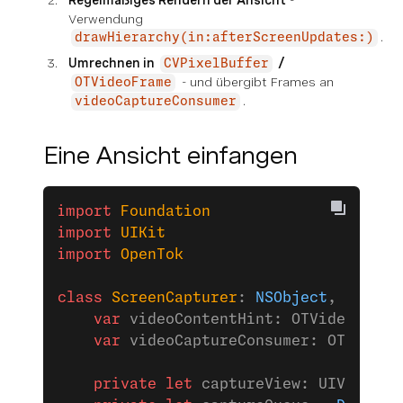
Regelmäßiges Rendern der Ansicht
-
Verwendung
.
drawHierarchy(in:afterScreenUpdates:)
Umrechnen in
/
CVPixelBuffer
- und übergibt Frames an
OTVideoFrame
.
videoCaptureConsumer
Eine Ansicht einfangen
import
 Foundation
import
 UIKit
import
 OpenTok
class
 ScreenCapturer
: 
NSObject
, 
OTVide
    var
 videoContentHint: OTVideoConte
    var
 videoCaptureConsumer: OTVideoC
    private
 let
 captureView: UIView