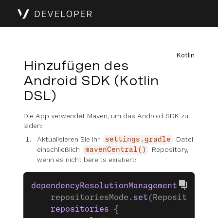
Kotlin
Hinzufügen des
Android SDK (Kotlin
DSL)
Die App verwendet Maven, um das Android-SDK zu
laden:
Aktualisieren Sie Ihr
Datei
settings.gradle
einschließlich
Repository,
mavenCentral()
wenn es nicht bereits existiert:
dependencyResolutionManagement
 {
    repositoriesMode.
set
(RepositoriesM
    repositories
 {