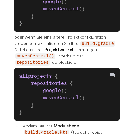
        google
()
        mavenCentral
()
    }
}
oder
wenn Sie eine ältere Projektkonfiguration
verwenden, aktualisieren Sie Ihre
build.gradle
Datei aus Ihrer
Projektwurzel
. hinzufügen
innerhalb der
mavenCentral()
so blockieren:
repositories
allprojects
 {
    repositories
 {
        google
()
        mavenCentral
()
    }
}
Ändern Sie Ihre
Modulebene
(typischerweise
build.gradle.kts