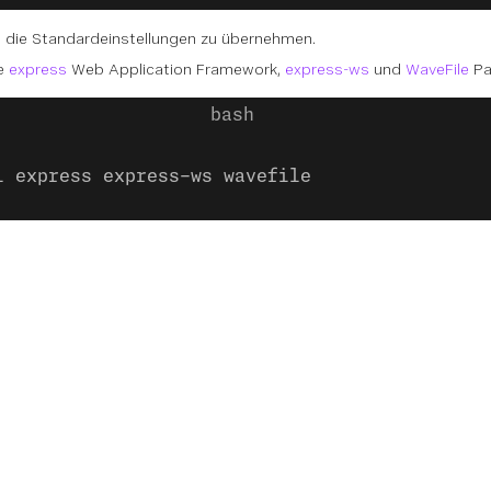
m die Standardeinstellungen zu übernehmen.
ie
express
Web Application Framework,
express-ws
und
WaveFile
Pa
l express express-ws wavefile