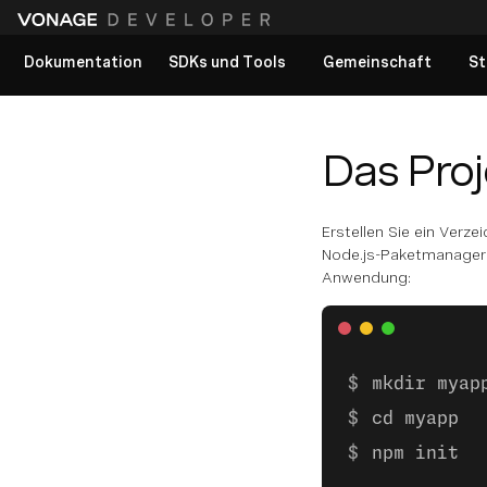
Dokumentation
SDKs und Tools
Gemeinschaft
St
Alle Dokumente anzeigen
Das Proj
Erstellen Sie ein Verze
Node.js-Paketmanage
Anwendung:
mkdir myap
cd myapp
npm init