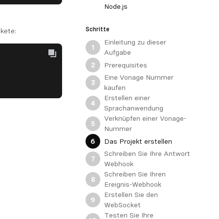
Node.js
Schritte
kete:
Einleitung zu dieser
1
Aufgabe
Prerequisites
2
Eine Vonage Nummer
3
kaufen
Erstellen einer
4
Sprachanwendung
Verknüpfen einer Vonage-
5
Nummer
Das Projekt erstellen
6
Schreiben Sie Ihre Antwort
7
Webhook
Schreiben Sie Ihren
8
Ereignis-Webhook
Erstellen Sie den
9
WebSocket
Testen Sie Ihre