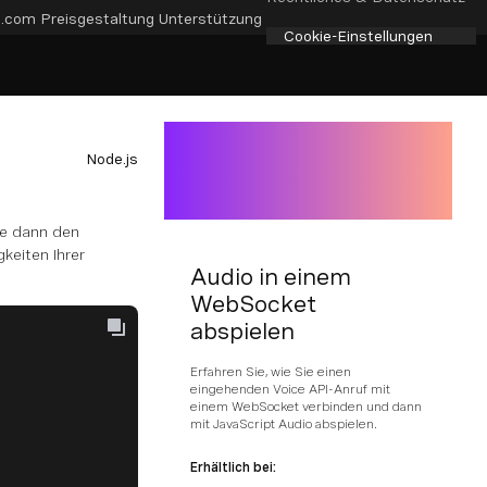
e.com
Preisgestaltung
Unterstützung
Cookie-Einstellungen
Node.js
ie dann den
keiten Ihrer
Audio in einem
WebSocket
abspielen
Erfahren Sie, wie Sie einen
eingehenden Voice API-Anruf mit
einem WebSocket verbinden und dann
mit JavaScript Audio abspielen.
Erhältlich bei: