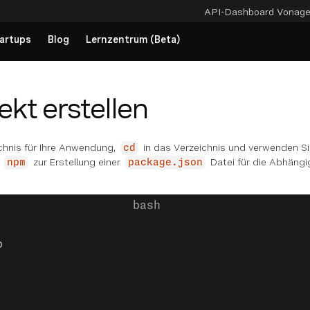
API-Dashboard
Vonag
artups
Blog
Lernzentrum (Beta)
ekt erstellen
ichnis für Ihre Anwendung,
in das Verzeichnis und verwenden S
cd
r
zur Erstellung einer
Datei für die Abhängig
npm
package.json
p