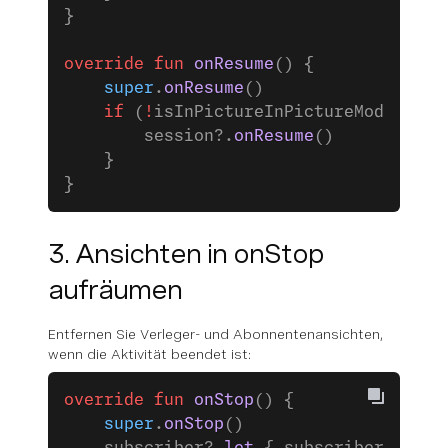
}
override
 fun
 onResume
() {
    super
.
onResume
()
    if
 (
!
isInPictureInPictureMode) {
        session?.
onResume
()
    }
}
3. Ansichten in onStop
aufräumen
Entfernen Sie Verleger- und Abonnentenansichten,
wenn die Aktivität beendet ist:
override
 fun
 onStop
() {
    super
.
onStop
()