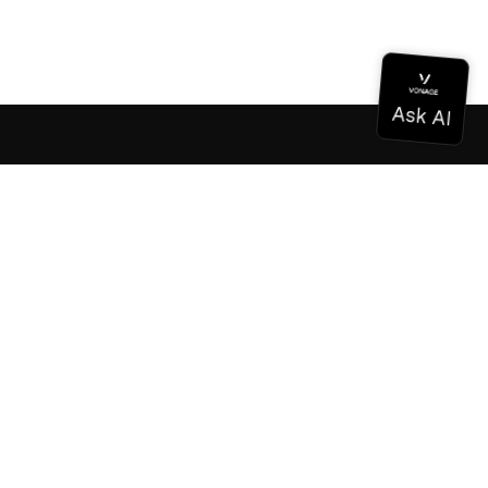
Dokumentation
Dokumentation
Vonage Business Cloud
Vonage Kontaktzentrum
Technische Referenzen
Dokumentation
SDK & Werkzeuge
Gemeinschaft
Gemeinschaftszentrum