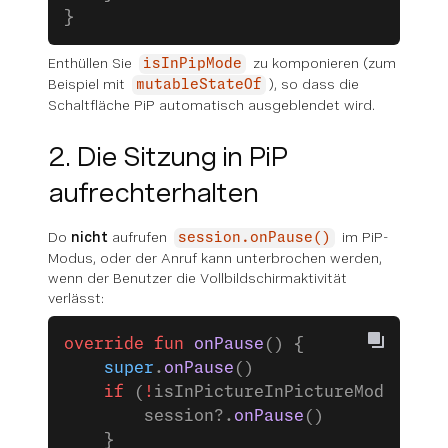
}
Enthüllen Sie
zu komponieren (zum
isInPipMode
Beispiel mit
), so dass die
mutableStateOf
Schaltfläche PiP automatisch ausgeblendet wird.
2. Die Sitzung in PiP
aufrechterhalten
Do
nicht
aufrufen
im PiP-
session.onPause()
Modus, oder der Anruf kann unterbrochen werden,
wenn der Benutzer die Vollbildschirmaktivität
verlässt:
override
 fun
 onPause
() {
    super
.
onPause
()
    if
 (
!
isInPictureInPictureMode) {
        session?.
onPause
()
    }