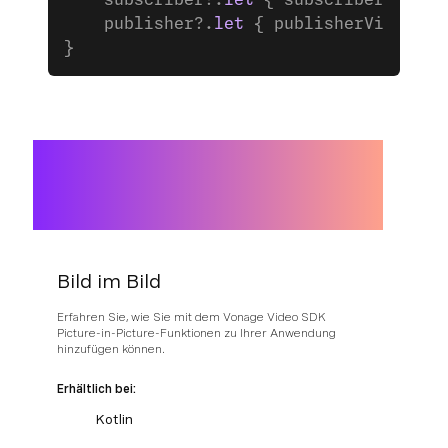
    subscriber?.
let
 { subscriberViewCo
    publisher?.
let
 { publisherViewCont
}
Bild im Bild
Erfahren Sie, wie Sie mit dem Vonage Video SDK
Picture-in-Picture-Funktionen zu Ihrer Anwendung
hinzufügen können.
Erhältlich bei:
Kotlin