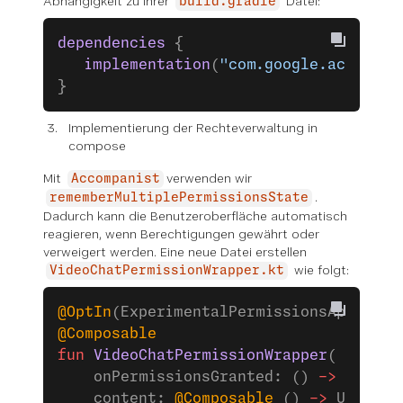
Abhängigkeit zu Ihrer
Datei:
build.gradle
dependencies
 {
   implementation
(
"com.google.accompan
}
Implementierung der Rechteverwaltung in
compose
Mit
verwenden wir
Accompanist
.
rememberMultiplePermissionsState
Dadurch kann die Benutzeroberfläche automatisch
reagieren, wenn Berechtigungen gewährt oder
verweigert werden. Eine neue Datei erstellen
wie folgt:
VideoChatPermissionWrapper.kt
@OptIn
(ExperimentalPermissionsApi::
cla
@Composable
fun
 VideoChatPermissionWrapper
(
    onPermissionsGranted: () 
->
 Unit,
    content: 
@Composable
 () 
->
 Unit