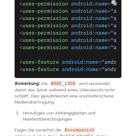
<
uses-permission
 android:name
=
"android
<
uses-permission
 android:name
=
"android
<
uses-permission
 android:name
=
"android
<
uses-permission
 android:name
=
"android
<
uses-permission
 android:name
=
"android
<
uses-permission
 android:name
=
"android
<
uses-permission
 android:name
=
"android
<
uses-feature
 android:name
=
"android.ha
<
uses-feature
 android:name
=
"android.ha
Anmerkung:
Die
wird verwendet,
WAKE_LOCK
damit das Gerät während eines Videoanrufs nicht
schläft. Dies gewährleistet eine ununterbrochene
Medienübertragung.
Hinzufügen von Abhängigkeiten und
Manifestberechtigungen
Fügen Sie zunächst die
Accompanist