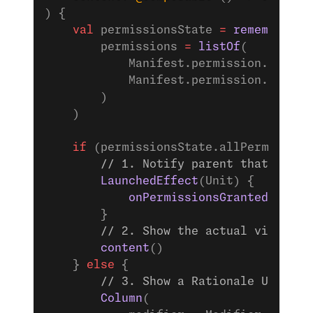
) {
    val
 permissionsState 
=
 rememberMul
        permissions 
=
 listOf
(
            Manifest.permission.CAMERA
            Manifest.permission.RECORD
        )
    )
    if
 (permissionsState.allPermission
        // 1. Notify parent that permi
        LaunchedEffect
(Unit) {
            onPermissionsGranted
()
        }
        // 2. Show the actual video UI
        content
()
    } 
else
 {
        // 3. Show a Rationale UI if p
        Column
(