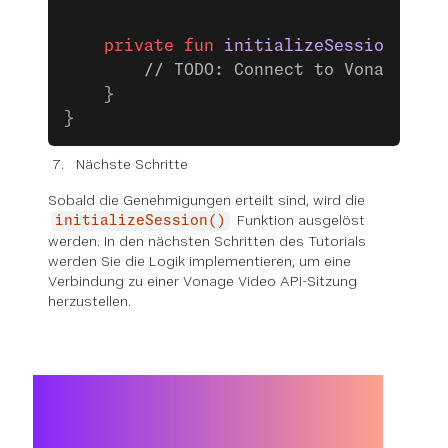
    private
 fun
 initializeSession
(appI
        // TODO: Connect to Vonage ses
    }
}
Nächste Schritte
Sobald die Genehmigungen erteilt sind, wird die
Funktion ausgelöst
initializeSession()
werden. In den nächsten Schritten des Tutorials
werden Sie die Logik implementieren, um eine
Verbindung zu einer Vonage Video API-Sitzung
herzustellen.