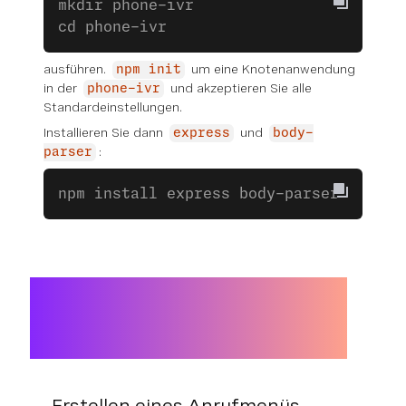
mkdir phone-ivr
cd phone-ivr
ausführen.
um eine Knotenanwendung
npm init
in der
und akzeptieren Sie alle
phone-ivr
Standardeinstellungen.
Installieren Sie dann
und
express
body-
:
parser
npm install express body-parser
Erstellen eines Anrufmenüs