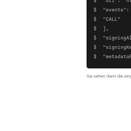
 "url": "h
 "events":
 "CALL"
 ],
 "signingA
 "signingK
 "metadata
Sie sehen dann die ei