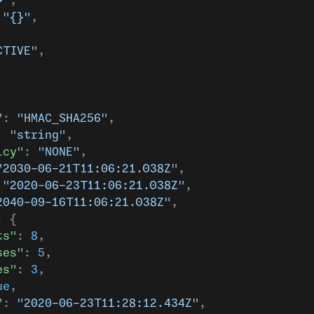
}"
,
 
"{}"
,
CTIVE"
,
"
: 
"HMAC_SHA256"
,
: 
"string"
,
icy"
: 
"NONE"
,
"2030-06-21T11:06:21.038Z"
,
 
"2020-06-23T11:06:21.038Z"
,
2040-09-16T11:06:21.038Z"
,
: {
ts"
: 
8
,
ses"
: 
5
,
es"
: 
3
,
ue
,
"
: 
"2020-06-23T11:28:12.434Z"
,