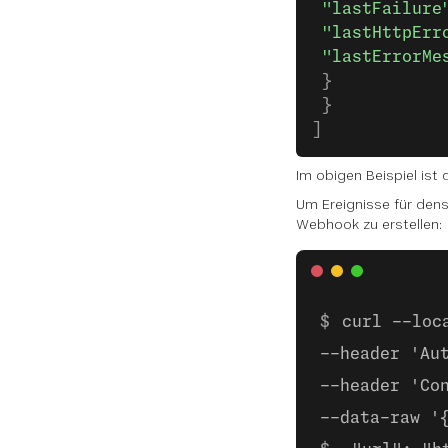
 "lastFailure
 "lastHttpErr
 "lastErrorMe
 }
 }
]
Im obigen Beispiel ist 
Um Ereignisse für den
Webhook zu erstellen:
curl --loc
--header 'Au
--header 'Co
--data-raw '