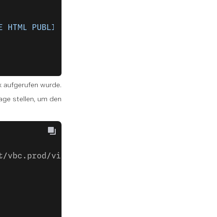
E HTML PUBLIC 
\"
-//W3C//DTD HTML 4.01 Transit
k aufgerufen wurde.
ge stellen, um den
t/vbc.prod/vis/v1/self/webhooks/' \