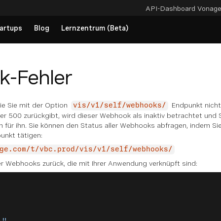
API-Dashboard
Vonag
artups
Blog
Lernzentrum (Beta)
-Fehler
e Sie mit der Option
Endpunkt nicht
vis/v1/self/webhooks/
r 500 zurückgibt, wird dieser Webhook als inaktiv betrachtet und 
für ihn. Sie können den Status aller Webhooks abfragen, indem Sie
unkt tätigen:
ge.com/t/vbc.prod/vis/v1/self/webhooks/
ller Webhooks zurück, die mit Ihrer Anwendung verknüpft sind: