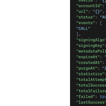
 "userId"
: 
"{
 "accountId"
:
 "url"
: 
"{}"
,
 "status"
: 
"A
 "events"
: [
 "CALL"
 ],
 "signingAlgo
 "signingKey"
 "metadataPol
 "expireAt"
: 
 "createdAt"
:
 "purgeAt"
: 
"
 "statistics"
 "totalAttemp
 "totalSucces
 "totalFailur
 "failed"
: 
tr
 "lastSuccess