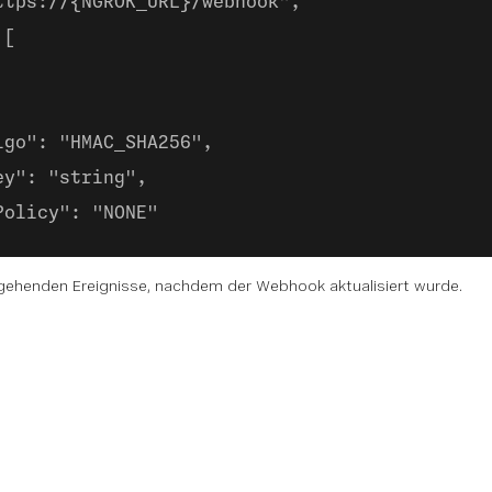
ttps://{NGROK_URL}/webhook",
 [
lgo": "HMAC_SHA256",
ey": "string",
Policy": "NONE"
ngehenden Ereignisse, nachdem der Webhook aktualisiert wurde.