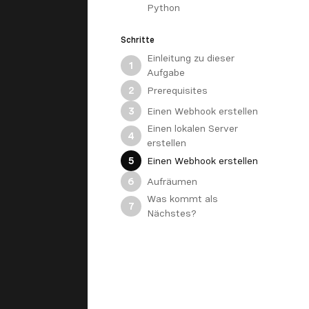
Python
Schritte
Einleitung zu dieser
1
Aufgabe
Prerequisites
2
Einen Webhook erstellen
3
Einen lokalen Server
4
erstellen
Einen Webhook erstellen
5
Aufräumen
6
Was kommt als
7
Nächstes?