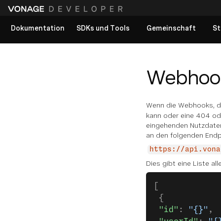
Dokumentation
SDKs und Tools
Gemeinschaft
St
Alle Dokumente anzeigen
Webhook
Wenn die Webhooks, di
kann oder eine 404 ode
eingehenden Nutzdaten 
an den folgenden Endp
https://api.vona
Dies gibt eine Liste a
[
 {
 "id"
: 
"{}"
,