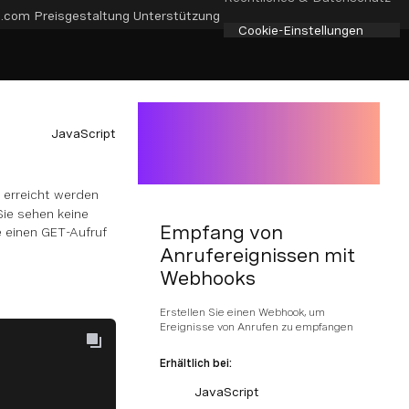
e.com
Preisgestaltung
Unterstützung
Cookie-Einstellungen
JavaScript
 erreicht werden
Sie sehen keine
Empfang von
 einen GET-Aufruf
Anrufereignissen mit
Webhooks
Erstellen Sie einen Webhook, um
Ereignisse von Anrufen zu empfangen
Erhältlich bei:
JavaScript