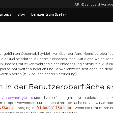
API-Dashboard
Vonag
artups
Blog
Lernzentrum (Beta)
geführten Observability-Metriken über der Anruf-Benutzeroberfläc
 die Qualitätsdaten in Echtzeit einsehen kann. Auf diese Weise kön
ich unsere Statistiken während einer Videositzung entwickeln. Auf d
spiel selbst weiter ausbauen und Schwellenwerte festlegen, ab den
rden sollen (z. B. bei schlechter Verbindung).
en in der Benutzeroberfläche 
t
ObservabilityStats
Modell zur Erfassung aller Statistikdaten – Sie
rem Projekt verwenden. Für die Benutzeroberfläche nutzen wir Jetp
überging in
. Wenn die Statistiken ni
yStats
VideoCallScreen