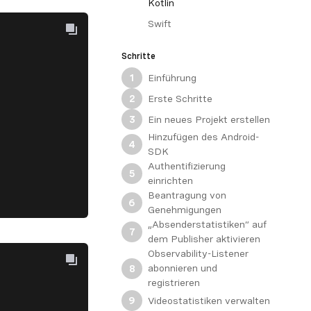
Kotlin
Swift
Schritte
Einführung
1
Erste Schritte
2
Ein neues Projekt erstellen
3
Hinzufügen des Android-
4
SDK
Authentifizierung
5
einrichten
Beantragung von
6
Genehmigungen
„Absenderstatistiken“ auf
7
dem Publisher aktivieren
Observability-Listener
abonnieren und
8
registrieren
Videostatistiken verwalten
9