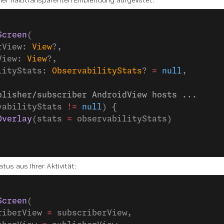
iner halbtransparenten Einblendung aufgelistet:
Screen
(
rView: 
View
?,
View: 
View
?,
lityStats: 
ObservabilityStats
? 
=
 null
,
blisher/subscriber AndroidView hosts ...
vabilityStats 
!=
 null
) {
Overlay
(stats 
=
 observabilityStats)
tus aus Ihrer Aktivität:
Screen
(
riberView 
=
 subscriberView,