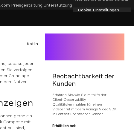
e.com
Preisgestaltung
Unterstützung
Cookie-Einstellungen
Kotlin
he, sodass jeder
nen Sie verfolgen
Beobachtbarkeit der
ieser Grundlage
en dem Nutzer
Kunden
Erfahren Sie, wie Sie mithilfe der
anzeigen
Client-Observability
Qualitätskennzahlen für einen
Videoanruf mit dem Vonage Video SDK
in Echtzeit überwachen können.
 können gerne ein
ack Compose mit
Erhältlich bei:
cht null sind,