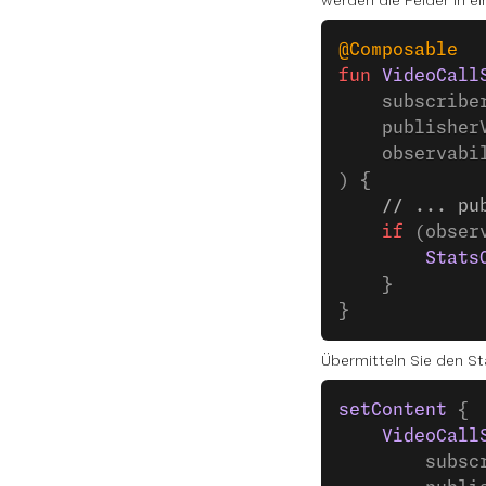
werden die Felder in e
@Composable
fun
 VideoCall
    subscribe
    publisher
    observabi
) {
    // ... pu
    if
 (obser
        Stats
    }
}
Übermitteln Sie den Sta
setContent
 {
    VideoCall
        subsc