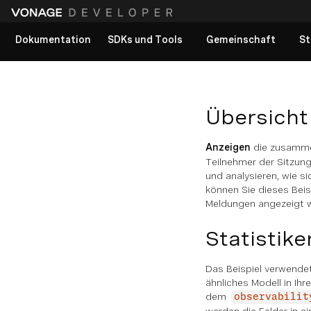
Dokumentation
SDKs und Tools
Gemeinschaft
St
Alle Dokumente anzeigen
Übersicht
Anzeigen
die zusammen
Teilnehmer der Sitzung
und analysieren, wie s
können Sie dieses Bei
Meldungen angezeigt we
Statistik
Das Beispiel verwende
ähnliches Modell in Ih
dem
observabilit