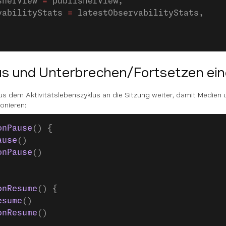
sherView 
=
 publisherView,
vabilityStats 
=
 latestObservabilityStats,
s und Unterbrechen/Fortsetzen ein
aus dem Aktivitätslebenszyklus an die Sitzung weiter, damit Medien 
ionieren:
onPause
() {
ause
()
onPause
()
onResume
() {
esume
()
onResume
()