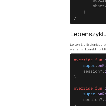
        publi
        obser
    )
}
Lebenszyklu
Leiten Sie Ereignisse 
weiterhin korrekt funkt
override
 fun
 
    super
.
onP
    session?.
}
override
 fun
 
    super
.
onR
    session?.
}