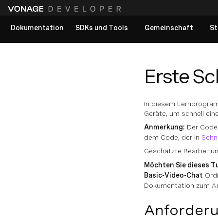
Dokumentation
SDKs und Tools
Gemeinschaft
St
Alle Dokumente anzeigen
Erste Sc
In diesem Lernprogra
Geräte, um schnell ein
Anmerkung:
Der Code 
dem Code, der in
Schne
Geschätzte Bearbeitun
Möchten Sie dieses T
Basic-Video-Chat
Ord
Dokumentation zum Au
Anforder