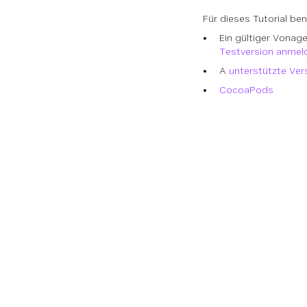
Für dieses Tutorial ben
Ein gültiger Vonag
Testversion anmel
A
unterstützte Ver
CocoaPods