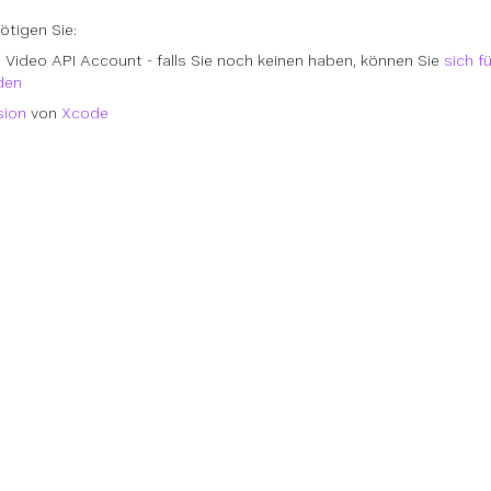
ötigen Sie:
e Video API Account - falls Sie noch keinen haben, können Sie
sich f
den
sion
von
Xcode