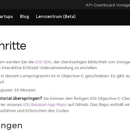
API-Dashboard
Vonag
artups
Blog
Lernzentrum (Beta)
hritte
mm werden Sie die
iOS-SDK
, der clientseitigen Bibliothek von Vonag
e interaktive Echtzeit-Videoanwendung zu erstellen.
in diesem Lernprogramm ist in Objective-C geschrieben. Es gibt auc
ll
.
gszeit: 25 Minuten
utorial überspringen?
Sie können den fertigen iOS Objective-C-Clie
ner unseres
iOS-Beispiel-App Repo
auf GitHub. Das Repo enthält e
sführen und Erforschen des Codes.
ungen