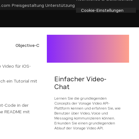
e.com
Preisgestaltung
Unterstützung
Cookie-Einstellungen
Objective-C
e Video für iOS-
Einfacher Video-
h ein Tutorial mit
Chat
Lernen Sie die grundlegenden
Concepts der Vonage Video API-
nt-Code in der
Plattform kennen und erfahren Sie, wie
ine README mit
Benutzer über Video, Voice und
Messaging kommunizieren können.
Erkunden Sie einen grundlegenden
Ablauf der Vonage Video API.