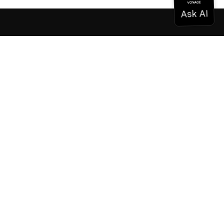
Dokumentation
Dokumentation
Vonage Business Cloud
Vonage Kontaktzentrum
Technische Referenzen
Dokumentation
SDK & Werkzeuge
Gemeinschaft
Gemeinschaftszentrum
Team
Karriere
Newsletter