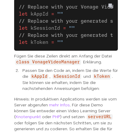
// Replace with your Vonage Video APP 
let
 kAppId 
=
 ""
// Replace with your generated session
let
 kSessionId 
=
 ""
// Replace with your generated token
let
 kToken 
=
 ""
Fügen Sie diese Zeilen direkt am Anfang der Datei
Erklärung.
class VonageVideoManager
Passen Sie den Code an, indem Sie die Werte für
die
,
und
.
kAppId
kSessionId
kToken
Sie können sie erhalten, indem Sie die
nachstehenden Anweisungen befolgen:
Hinweis: In produktiven Applications werden sie vom
Server abgerufen
mehr Infos
. Für diese Demo
können Sie entweder einen Video Learning Server
(
Knotenpunkt
oder
PHP
) und setzen
serverURL
oder folgen Sie den nächsten Schritten, um sie zu
generieren und zu codieren. So erhalten Sie die für