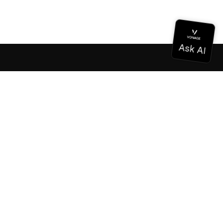
Dokumentation
Dokumentation
Vonage Business Cloud
Vonage Kontaktzentrum
Technische Referenzen
Dokumentation
SDK & Werkzeuge
Gemeinschaft
Gemeinschaftszentrum
Team