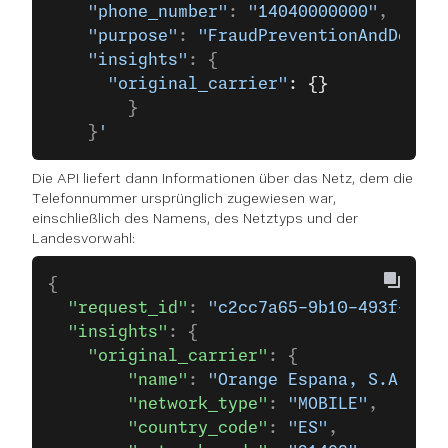
    "phone_number"
: 
"14040000000"
,
    "purpose"
: 
"FraudPreventionAndDetect
    "insights"
: {
      "original_carrier"
: {}
        }
    }
'
Die API liefert dann Informationen über das Netz, dem die
Telefonnummer ursprünglich zugewiesen war,
einschließlich des Namens, des Netztyps und der
Landesvorwahl:
{
  "request_id"
: 
"c2cc7a65-9b10-493f-9c0a
  "insights"
: {
    "original_carrier"
: {
        "name"
: 
"Orange Espana, S.A. Uni
        "network_type"
: 
"MOBILE"
,
        "country_code"
: 
"ES"
,