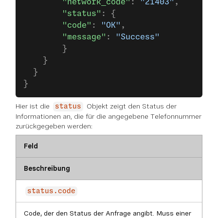
        "network_code"
: 
"21403"
,
        "status"
: {
        "code"
: 
"OK"
,
        "message"
: 
"Success"
        }
    }
  }
}
Hier ist die
Objekt zeigt den Status der
status
Informationen an, die für die angegebene Telefonnummer
zurückgegeben werden:
Feld
Beschreibung
status.code
Code, der den Status der Anfrage angibt. Muss einer