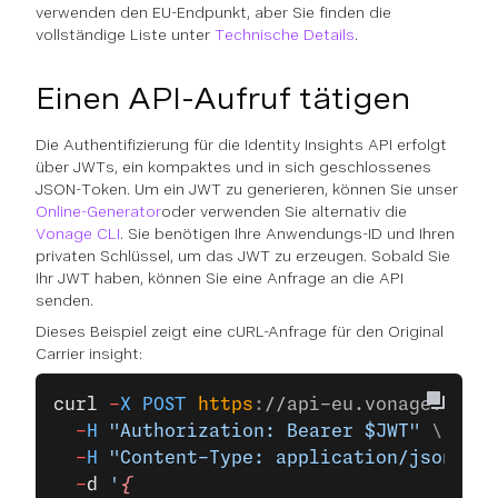
verwenden den EU-Endpunkt, aber Sie finden die
vollständige Liste unter
Technische Details
.
Einen API-Aufruf tätigen
Die Authentifizierung für die Identity Insights API erfolgt
über JWTs, ein kompaktes und in sich geschlossenes
JSON-Token. Um ein JWT zu generieren, können Sie unser
Online-Generator
oder verwenden Sie alternativ die
Vonage CLI
. Sie benötigen Ihre Anwendungs-ID und Ihren
privaten Schlüssel, um das JWT zu erzeugen. Sobald Sie
Ihr JWT haben, können Sie eine Anfrage an die API
senden.
Dieses Beispiel zeigt eine cURL-Anfrage für den Original
Carrier insight:
curl
 -
X
 POST
 https
:
//api-eu.vonage.com/i
  -
H
 "Authorization: Bearer $JWT"
 \
  -
H
 "Content-Type: application/json"
 \
  -
d
 '
{