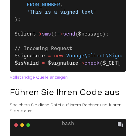
    FROM_NUMBER
,
    'This is a signed text'
);
$client
->
sms
()
->
send
(
$message
);
// Incoming Request
$signature
 =
 new
 Vonage\Client\Signature
$isValid
 =
 $signature
->
check
(
$_GET
[
'sig'
Vollständige Quelle anzeigen
Führen Sie Ihren Code aus
Speichern Sie diese Datei auf Ihrem Rechner und führen
Sie sie aus: