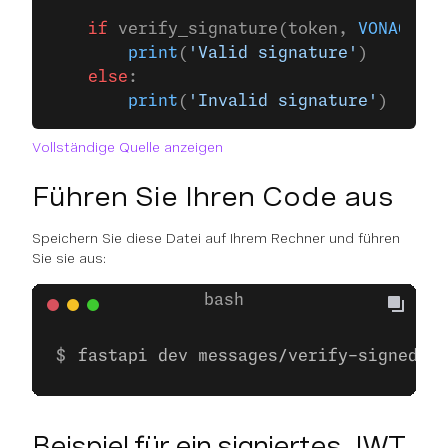
    if
 verify_signature(token, 
VONAGE_SI
        print
(
'Valid signature'
)
    else
:
        print
(
'Invalid signature'
)
Vollständige Quelle anzeigen
Führen Sie Ihren Code aus
Speichern Sie diese Datei auf Ihrem Rechner und führen
Sie sie aus:
fastapi dev messages/verify-signed-we
Beispiel für ein signiertes JWT