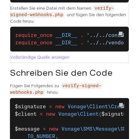
Erstellen Sie eine Datei mit dem Namen
verify-
und fügen Sie den folgenden
signed-webhooks.php
Code hinzu:
require_once
 __DIR__
 .
 '../../config.ph
require_once
 __DIR__
 .
 '../../vendor/au
Vollständige Quelle anzeigen
Schreiben Sie den Code
Fügen Sie Folgendes zu
verify-signed-
hinzu:
webhooks.php
$signature
 =
 new
 Vonage\Client\Credentia
$client
 =
 new
 Vonage\Client
(
$signature
);
$message
 =
 new
 Vonage\SMS\Message\SMS
(
    TO_NUMBER
,