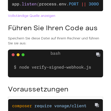
app
.
listen
(
process
.
env
.
PORT
 ||
 3000
);
Vollständige Quelle anzeigen
Führen Sie Ihren Code aus
Speichern Sie diese Datei auf Ihrem Rechner und führen
Sie sie aus:
node verify-signed-webhook.js
Voraussetzungen
composer
 require
 vonage/client