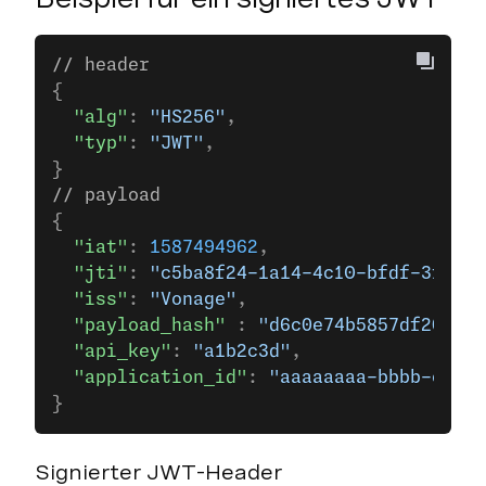
// header
{
  "alg"
: 
"HS256"
,
  "typ"
: 
"JWT"
,
}
// payload
{
  "iat"
: 
1587494962
,
  "jti"
: 
"c5ba8f24-1a14-4c10-bfdf-3fbe8c
  "iss"
: 
"Vonage"
,
  "payload_hash"
 : 
"d6c0e74b5857df20e3b7
  "api_key"
: 
"a1b2c3d"
,
  "application_id"
: 
"aaaaaaaa-bbbb-cccc-
}
Signierter JWT-Header