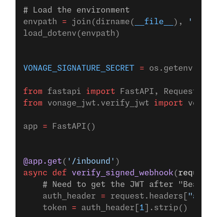
# Load the environment
envpath 
=
 join(dirname(
__file__
), 
'../.e
load_dotenv(envpath)
VONAGE_SIGNATURE_SECRET
 =
 os.getenv(
'VON
from
 fastapi 
import
 FastAPI, Request
from
 vonage_jwt.verify_jwt 
import
 verify
app 
=
 FastAPI()
@app.get
(
'/inbound'
)
async
 def
 verify_signed_webhook
(
request
:
    # Need to get the JWT after "Bearer 
    auth_header 
=
 request.headers[
"autho
    token 
=
 auth_header[
1
].strip()