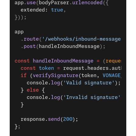
app
.
use
(
bodyParser
.
urlencoded
({
  extended: 
true
,
}));
app
  .
route
(
'/webhooks/inbound-message'
)
  .
post
(
handleInboundMessage
);
const
 handleInboundMessage
 =
 (
request
, 
r
  const
 token
 =
 request.headers.authoriz
  if
 (
verifySignature
(token, 
VONAGE_API_
    console.
log
(
'Valid signature'
);
  } 
else
 {
    console.
log
(
'Invalid signature'
);
  }
  response.
send
(
200
);
}
;