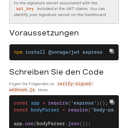
to the signature secret associated with the
included in the JWT claims. You can
api_key
identify your signature secret on the
Dashboard
Voraussetzungen
npm
 install
 @vonage/jwt
 express
Schreiben Sie den Code
Fügen Sie Folgendes zu
verify-signed-
hinzu:
webhook.js
const
 app
 =
 require
(
'express'
)();
const
 bodyParser
 =
 require
(
'body-parser'
app
.
use
(
bodyParser
.
json
());