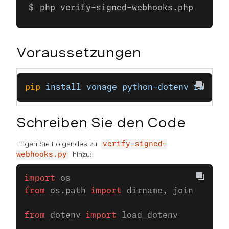
php verify-signed-webhooks.php
Voraussetzungen
pip
 install
 vonage
 python-dotenv
 fastap
Schreiben Sie den Code
Fügen Sie Folgendes zu
verify-signed-
hinzu:
webhooks.py
import
 os
from
 os.path 
import
 dirname, join
from
 dotenv 
import
 load_dotenv