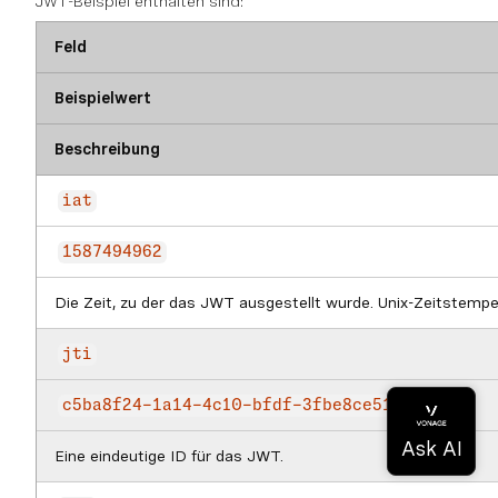
JWT-Beispiel enthalten sind:
Feld
Beispielwert
Beschreibung
iat
1587494962
Die Zeit, zu der das JWT ausgestellt wurde. Unix-Zeitstemp
jti
c5ba8f24-1a14-4c10-bfdf-3fbe8ce511b5
Eine eindeutige ID für das JWT.