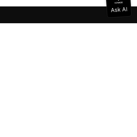
Dokumentation
Dokumentation
Vonage Business Cloud
Vonage Kontaktzentrum
Technische Referenzen
Dokumentation
SDK & Werkzeuge
Gemeinschaft
Gemeinschaftszentrum
Team
Karriere
Newsletter