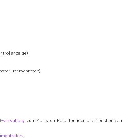
ntrollanzeige)
ster überschritten)
hivverwaltung
zum Auflisten, Herunterladen und Löschen von
umentation
.