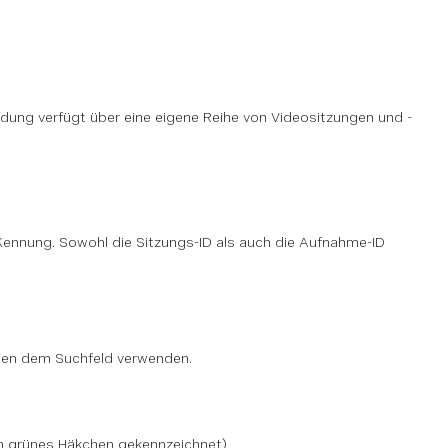
ng verfügt über eine eigene Reihe von Videositzungen und -
Kennung. Sowohl die Sitzungs-ID als auch die Aufnahme-ID
ben dem Suchfeld verwenden.
n grünes Häkchen gekennzeichnet)