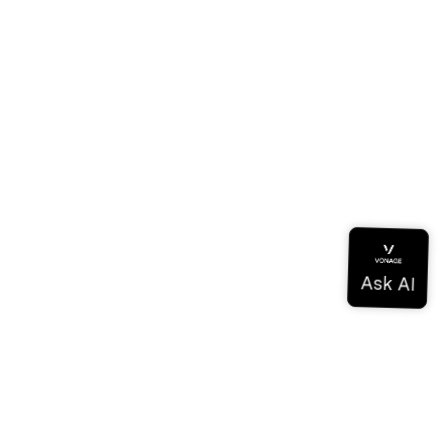
tzung
atenbank
sprotokolle