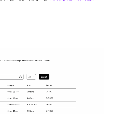
en Sie Ihre Archive von der
TokBox-Konto-Dashboard