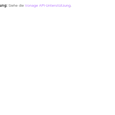
rung:
Siehe die
Vonage API-Unterstützung
.
on
Technische Referenzen
Gemeinschaft
Unterstü
n
Dokumentation
Gemeinschaftszentrum
Wissensd
ss Cloud
SDK & Werkzeuge
Team
Änderung