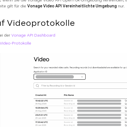
:
Wenn Sie die Vonage Video API OpenTok-Umgebung verwenden, lad
te gilt für die
Vonage Video API Vereinheitlichte Umgebung
nur.
uf Videoprotokolle
ei der
Vonage API Dashboard
Video-Protokolle