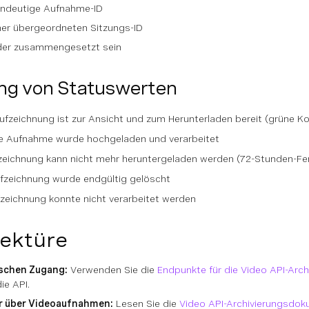
eindeutige Aufnahme-ID
ner übergeordneten Sitzungs-ID
oder zusammengesetzt sein
ng von Statuswerten
ufzeichnung ist zur Ansicht und zum Herunterladen bereit (grüne Ko
e Aufnahme wurde hochgeladen und verarbeitet
zeichnung kann nicht mehr heruntergeladen werden (72-Stunden-Fen
ufzeichnung wurde endgültig gelöscht
zeichnung konnte nicht verarbeitet werden
Lektüre
schen Zugang:
Verwenden Sie die
Endpunkte für die Video API-Arc
ie API.
r über Videoaufnahmen:
Lesen Sie die
Video API-Archivierungsdok