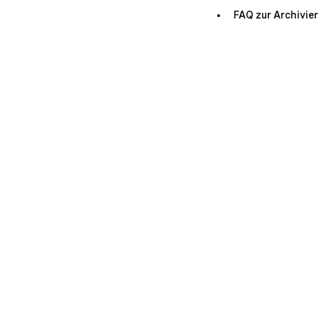
FAQ zur Archivie
Dokumentati
Dokumentatio
Vonage Busine