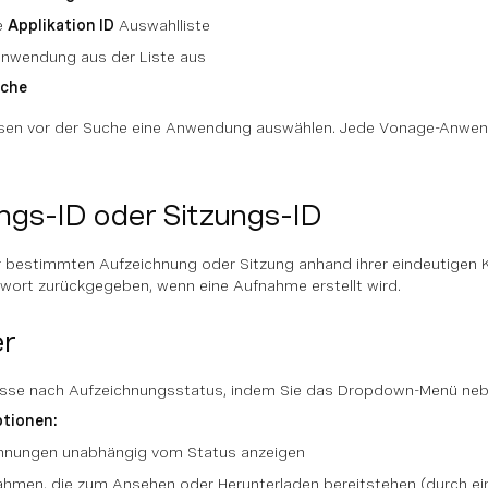
ie
Applikation ID
Auswahlliste
Anwendung aus der Liste aus
che
en vor der Suche eine Anwendung auswählen. Jede Vonage-Anwendu
ngs-ID oder Sitzungs-ID
r bestimmten Aufzeichnung oder Sitzung anhand ihrer eindeutigen 
twort zurückgegeben, wenn eine Aufnahme erstellt wird.
er
bnisse nach Aufzeichnungsstatus, indem Sie das Dropdown-Menü ne
tionen:
chnungen unabhängig vom Status anzeigen
ahmen, die zum Ansehen oder Herunterladen bereitstehen (durch ei