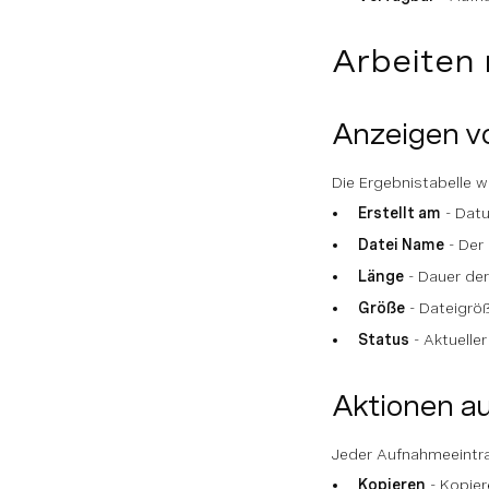
Arbeiten
Anzeigen vo
Die Ergebnistabelle w
Erstellt am
- Datu
Datei Name
- Der
Länge
- Dauer de
Größe
- Dateigröß
Status
- Aktuelle
Aktionen a
Jeder Aufnahmeeintra
Kopieren
- Kopier