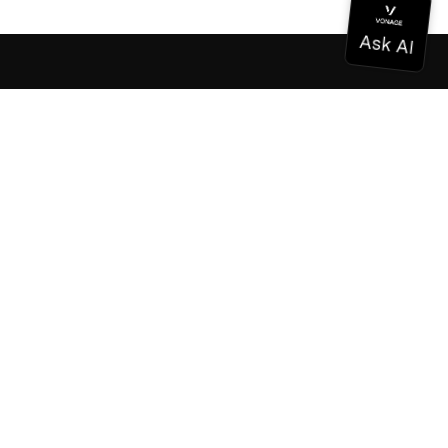
Dokumentation
Dokumentation
Vonage Business Cloud
Vonage Kontaktzentrum
Technische Referenzen
Dokumentation
SDK & Werkzeuge
Gemeinschaft
Gemeinschaftszentrum
Team
Karriere
Newsletter