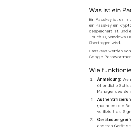
Was ist ein P
Ein Passkey ist ein 
ein Passkey ein krypt
gespeichert ist, und e
Touch ID, Windows He
übertragen wird.
Passkeys werden von 
Google-Passwortmanag
Wie funktioni
Anmeldung:
Wenn
öffentliche Schl
Manager des Ben
Authentifizierun
(nachdem der Benu
verifiziert die S
Geräteübergrei
anderen Gerät sc