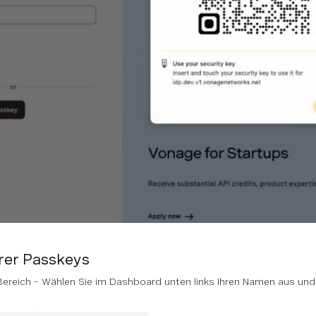
rer Passkeys
ereich – Wählen Sie im Dashboard unten links Ihren Namen aus un