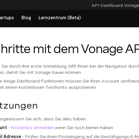
API-Dashboard
Vonag
artups
Blog
Lernzentrum (Beta)
chritte mit dem Vonage A
t Sie durch Ihre erste Anmeldung, hilft Ihnen bei der Navigation durc
n, damit Sie mit Vonage bauen können.
ür einige Dashboard-Funktionen müssen Sie Ihren Account verifizie
it einem kostenlosen Testkonto ausprobieren.
tzungen
ergewissern Sie sich, dass Sie alles haben:
unt
-
Kostenlos anmelden
wenn Sie noch keinen haben
il Adresse
- Prüfen Sie Ihren Posteingang auf die Bestätigungs-E-Ma