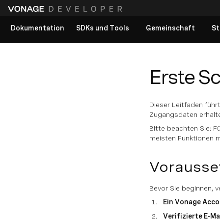
Dokumentation
SDKs und Tools
Gemeinschaft
St
Alle Dokumente anzeigen
Erste S
Dieser Leitfaden führ
Zugangsdaten erhalte
Bitte beachten Sie: F
meisten Funktionen m
Vorausse
Bevor Sie beginnen, v
Ein Vonage Acco
Verifizierte E-Ma