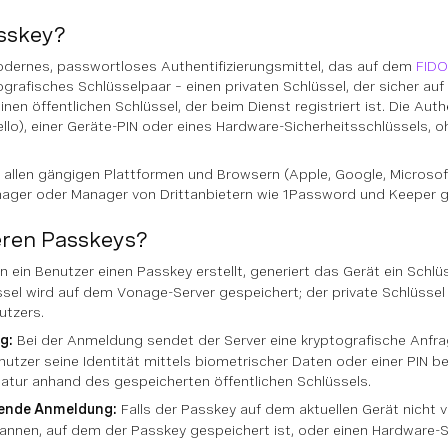
asskey?
modernes, passwortloses Authentifizierungsmittel, das auf dem
FIDO
ografisches Schlüsselpaar – einen privaten Schlüssel, der sicher 
inen öffentlichen Schlüssel, der beim Dienst registriert ist. Die Auth
llo), einer Geräte-PIN oder eines Hardware-Sicherheitsschlüssels, 
allen gängigen Plattformen und Browsern (Apple, Google, Microsoft
er oder Manager von Drittanbietern wie 1Password und Keeper ge
eren Passkeys?
 ein Benutzer einen Passkey erstellt, generiert das Gerät ein Schlü
üssel wird auf dem Vonage-Server gespeichert; der private Schlüsse
utzers.
g:
Bei der Anmeldung sendet der Server eine kryptografische Anfrag
tzer seine Identität mittels biometrischer Daten oder einer PIN be
ignatur anhand des gespeicherten öffentlichen Schlüssels.
fende Anmeldung:
Falls der Passkey auf dem aktuellen Gerät nicht 
annen, auf dem der Passkey gespeichert ist, oder einen Hardware-