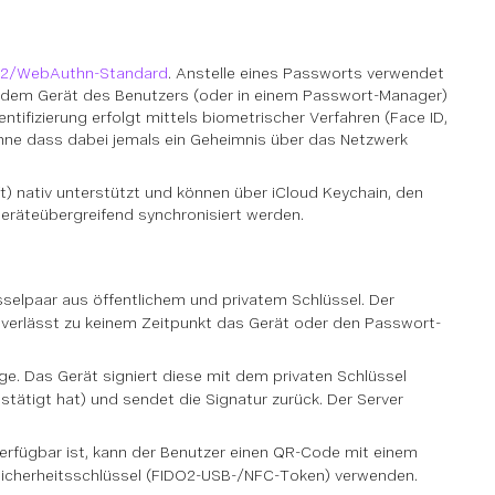
2/WebAuthn-Standard
. Anstelle eines Passworts verwendet
auf dem Gerät des Benutzers (oder in einem Passwort-Manager)
entifizierung erfolgt mittels biometrischer Verfahren (Face ID,
ohne dass dabei jemals ein Geheimnis über das Netzwerk
) nativ unterstützt und können über iCloud Keychain, den
räteübergreifend synchronisiert werden.
sselpaar aus öffentlichem und privatem Schlüssel. Der
l verlässt zu keinem Zeitpunkt das Gerät oder den Passwort-
e. Das Gerät signiert diese mit dem privaten Schlüssel
stätigt hat) und sendet die Signatur zurück. Der Server
verfügbar ist, kann der Benutzer einen QR-Code mit einem
Sicherheitsschlüssel (FIDO2-USB-/NFC-Token) verwenden.