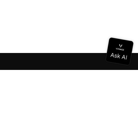
Dokumentation
Dokumentation
Vonage Business Cloud
Vonage Kontaktzentrum
Technische Referenzen
Dokumentation
SDK & Werkzeuge