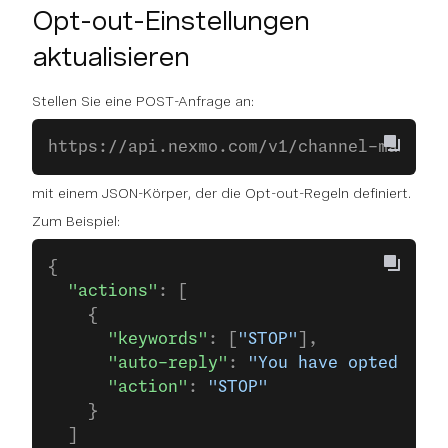
Opt-out-Einstellungen
aktualisieren
Stellen Sie eine POST-Anfrage an:
https://api.nexmo.com/v1/channel-manager
mit einem JSON-Körper, der die Opt-out-Regeln definiert.
Zum Beispiel:
{
  "actions"
: [
    {
      "keywords"
: [
"STOP"
],
      "auto-reply"
: 
"You have opted out.
      "action"
: 
"STOP"
    }
  ]