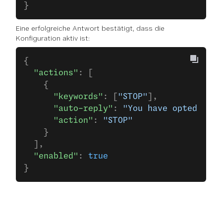
}
Eine erfolgreiche Antwort bestätigt, dass die
Konfiguration aktiv ist:
{
  "actions"
: [
    {
      "keywords"
: [
"STOP"
],
      "auto-reply"
: 
"You have opted out.
      "action"
: 
"STOP"
    }
  ],
  "enabled"
: 
true
}