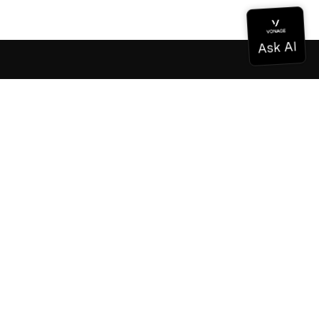
Dokumentation
Dokumentation
Vonage Business Cloud
Vonage Kontaktzentrum
Technische Referenzen
Dokumentation
SDK & Werkzeuge
Gemeinschaft
Gemeinschaftszentrum
Team
Karriere