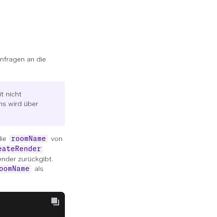
Anfragen an die
t nicht
s wird über
die
von
roomName
eateRender
nder zurückgibt.
als
oomName