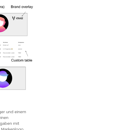
ger und einem
einen
fgaben mit
m Markenlogo