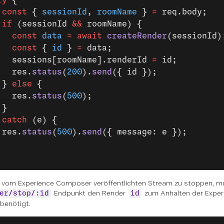
 const
 { 
sessionId
, 
roomName
 } 
=
 req.body;
 if
 (sessionId 
&&
 roomName) {
   const
 data
 =
 await
 createRender
(sessionId)
   const
 { 
id
 } 
=
 data;
   sessions[roomName].renderId 
=
 id;
   res.
status
(
200
).
send
({ id });
 } 
else
 {
   res.
status
(
500
);
 }
 
catch
 (e) {
 res.
status
(
500
).
send
({ message: e });
vom Experience Composer veröffentlichten Stream zu stoppen, m
Endpunkt den Render
zum Anhalten der Expe
er/stop/:id
id
 benötigt.