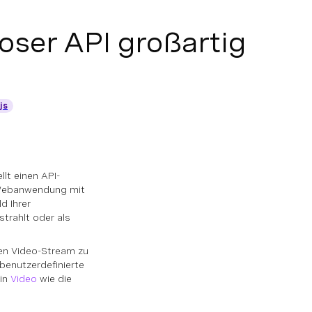
ser API großartig
js
llt einen API-
r Webanwendung mit
d Ihrer
trahlt oder als
uen Video-Stream zu
benutzerdefinierte
ein
Video
wie die