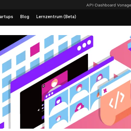
API-Dashboard
Vonag
artups
Blog
Lernzentrum (Beta)