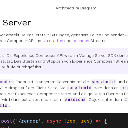
Architecture Diagram
 Server
ver erstellt Räume, erstellt Sitzungen, generiert Token und sendet 
ence Composer-API, um
zu starten
und
beenden
Streams.
eis: Die Experience Composer API wird im Vonage Server SDK derzei
rstützt. Das Starten und Stoppen von Experience Composer-Stream
-Aufrufe durchgeführt.
Endpunkt in unserem Server nimmt die
und 
ender
sessionId
T-Anfrage auf der Client-Seite. Die
wird dann an
sessionId
cr
en, der Experience Composer startet und einige Daten über den Re
wird dann extrahiert und in dem
Objekt unter dem
sessions
r
.
rId
.
post
(
'/render'
, 
async
 (
req
, 
res
) 
=>
 {
ry
 {