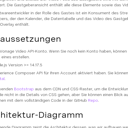
ert. Die Gastgeberansicht enthält alle diese Elemente sowie das Vi
twareentwickler in der Rolle des Gastes ist ein Konsument des St
ers, der den Kalender, die Datentabelle und das Video des Gastg
Overlay enthält.
raussetzungen
 Vonage Video API-Konto. Wenn Sie noch kein Konto haben, können 
 eines erstellen.
e.js Version >= 14.17.5
erience Composer API für Ihren Account aktiviert haben. Sie könne
tal
.
rwenden
Bootstrap
aus dem CDN und CSS-Raster, um die Entwicklung
de nicht in die Details von CSS gehen, aber Sie können einen Blick a
n mit dem vollständigen Code in der GitHub
Repo
.
hitektur-Diagramm
gende Diagramm zeigt die Architektur dessen, was wir aufbauen werd