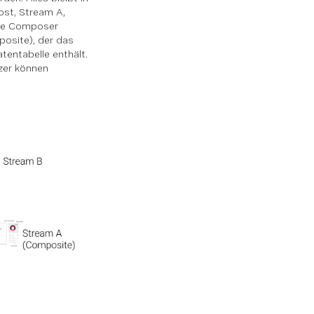
ost, Stream A,
nce Composer
posite), der das
entabelle enthält.
zer können