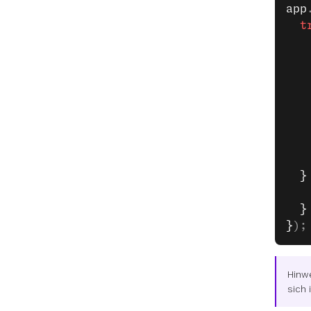
app
  t
   
   
   
   
   
   
   
   
  }
   
  }
}
);
Hinwe
sich 