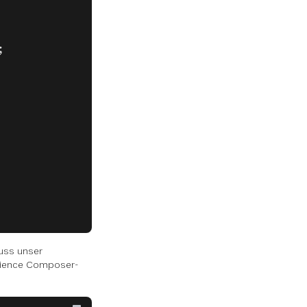
;
uss unser
rience Composer-