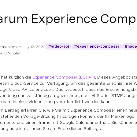
rum Experience Compo
#video-api
#experience-composer
#node
ktualisiert am
July 12, 2022
r: 8 Minuten
hat kürzlich die
Experience Composer (EC) API
. Dieses Angebot ste
rten Cloud-Service zur Verfügung, um das gesamte Erlebnis Ihre
age Video API zu erfassen. Das bedeutet, dass das Erscheinungsbil
ndung nun vollständig aufgezeichnet, über HLS oder RTMP ausges
tream in einer Videositzung veröffentlicht werden kann.
em Beitrag erfahren Sie, wie Sie mit Experience Composer einen ne
estehenden Vonage-Sitzung hinzufügen können, der Ihr Markenlogo, 
emente und einen iframe mit Google Calendar enthält. Sie können 
ng aussieht, finden Sie am Ende dieses Beitrags.