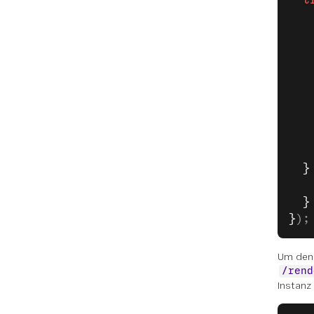
   
   
   
   
   
   
   
   
   
  }
   
  }
}
);
Um den 
/rend
Instanz