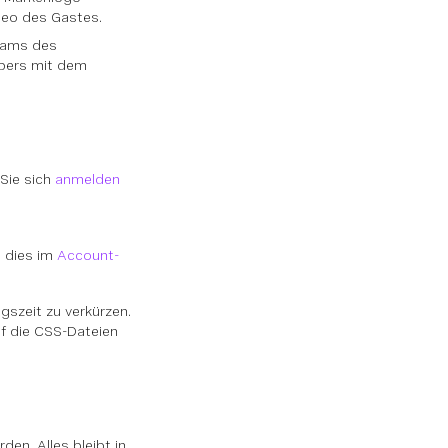
deo des Gastes.
reams des
ebers mit dem
Sie sich
anmelden
n dies im
Account-
szeit zu verkürzen.
uf die CSS-Dateien
en. Alles bleibt in