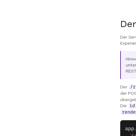
Der
Der Ser
Experi
Hinw
unte
REST
Der
/r
der POS
übergeb
Die
id
rende
app
  t