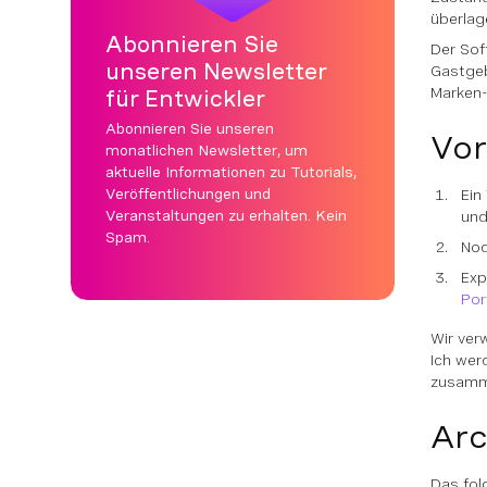
überlag
Abonnieren Sie
Der Sof
unseren Newsletter
Gastgeb
Marken-
für Entwickler
Abonnieren Sie unseren
Vo
monatlichen Newsletter, um
aktuelle Informationen zu Tutorials,
Veröffentlichungen und
Ein
Veranstaltungen zu erhalten. Kein
und
Spam.
Nod
Exp
Por
Wir ve
Ich wer
zusamme
Arc
Das fol