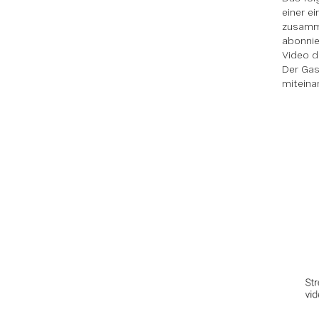
einer e
zusamme
abonnie
Video d
Der Gas
miteina