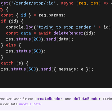
.
get
(
'/render/stop/:id'
, 
async
 (
req
, 
res
) 
=>
 
ry
 {
 const
 { 
id
 } 
=
 req.params;
 if
 (id) {
   console.
log
(
'trying to stop render '
 +
 id)
   const
 data
 =
 await
 deleteRender
(id);
   res.
status
(
200
).
send
(data);
 } 
else
 {
   res.
status
(
500
);
 }
 
catch
 (e) {
 res.
status
(
500
).
send
({ message: e });
is: Der Code für die
und
Funkt
createRender
deleteRender
in der Datei
index.js-Datei
.