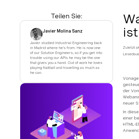
Wa
Teilen Sie:
ist
Javier Molina Sanz
Javier studied Industrial Engineering back
Zuletzt a
in Madrid where he's from. He is now one
of our Solution Engineers, so if you get into
Lesedaue
trouble using our APIs he may be the one
that gives you a hand. Out of work he loves
playing football and travelling as much as
he can.
Vonage 
gesteue
der Von
Webanwe
neuer S
In dies
einer b
HTML-El
Anwendu